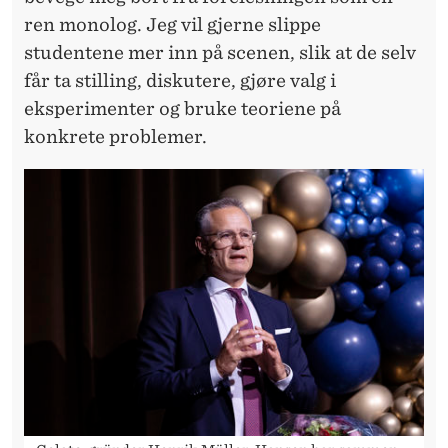
ren monolog. Jeg vil gjerne slippe
studentene mer inn på scenen, slik at de selv
får ta stilling, diskutere, gjøre valg i
eksperimenter og bruke teoriene på
konkrete problemer.