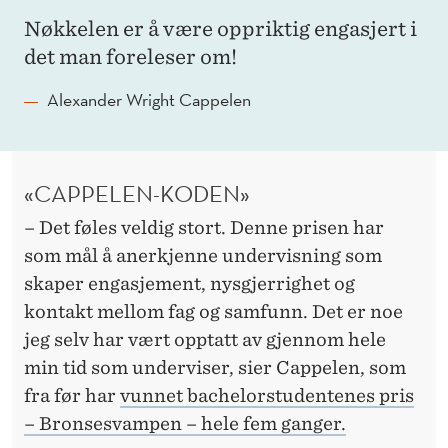
S
Nøkkelen er å være oppriktig engasjert i
J
det man foreleser om!
E
Alexander Wright Cappelen
M
E
N
«CAPPELEN-KODEN»
T
– Det føles veldig stort. Denne prisen har
som mål å anerkjenne undervisning som
!
skaper engasjement, nysgjerrighet og
kontakt mellom fag og samfunn. Det er noe
jeg selv har vært opptatt av gjennom hele
min tid som underviser, sier Cappelen, som
fra før har
vunnet bachelorstudentenes pris
– Bronsesvampen – hele fem ganger.