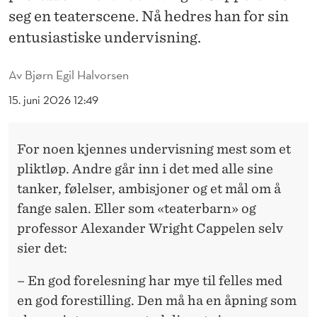
P
seg en teaterscene. Nå hedres han for sin
P
entusiastiske undervisning.
E
Av
Bjørn Egil Halvorsen
L
15. juni 2026 12:49
E
N
For noen kjennes undervisning mest som et
:
pliktløp. Andre går inn i det med alle sine
–
tanker, følelser, ambisjoner og et mål om å
fange salen. Eller som «teaterbarn» og
M
professor Alexander Wright Cappelen selv
Å
sier det:
T
– En god forelesning har mye til felles med
Ø
en god forestilling. Den må ha en åpning som