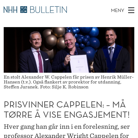
P
MENY
R
H
NO
EN
TIL WWW.NHH.NO
S
I
O
Ø
K
Stipendiater og nye forskerprofiler
V
I
S
N
E
Disputaser
E
V
T
T
D
Ekspertutvalg
S
I
T
M
E
Om Bulletin
D
N
E
E
En stolt Alexander W. Cappelen får prisen av Henrik Müller-
T
N
N
Hansen (t.v.). Også flankert av prorektor for utdanning,
Steffen Juranek. Foto: Silje K. Robinson
Y
E
PRISVINNER CAPPELEN: – MÅ
R
TØRRE Å VISE ENGASJEMENT!
C
Hver gang han går inn i en forelesning, ser
A
professor Alexander Wright Cappelen for