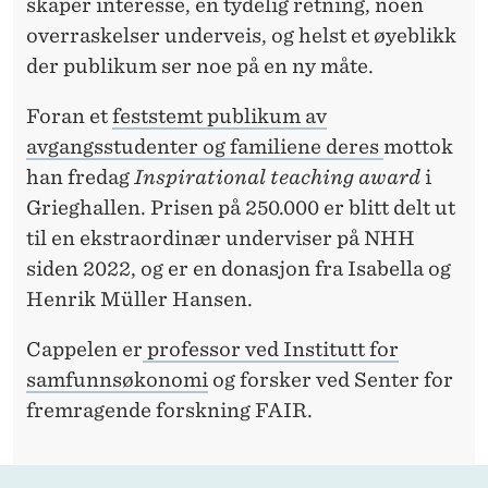
R
skaper interesse, en tydelig retning, noen
overraskelser underveis, og helst et øyeblikk
R
der publikum ser noe på en ny måte.
E
Foran et
feststemt publikum av
Å
avgangsstudenter og familiene deres
mottok
V
han fredag
Inspirational teaching award
i
I
Grieghallen. Prisen på 250.000 er blitt delt ut
til en ekstraordinær underviser på NHH
S
siden 2022, og er en donasjon fra Isabella og
E
Henrik Müller Hansen.
E
Cappelen er
professor ved Institutt for
N
samfunnsøkonomi
og forsker ved Senter for
G
fremragende forskning FAIR.
A