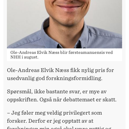
O
R
T
I
N
Ole-Andreas Elvik Næss blir førsteamanuensis ved
G
NHH i august.
E
Ole-Andreas Elvik Næss fikk nylig pris for
R
usedvanlig god forskningsformidling.
S
Spørsmål, ikke bastante svar, er mye av
O
oppskriften. Også når debattemaet er skatt.
M
– Jeg føler meg veldig privilegert som
D
forsker. Derfor er jeg opptatt av at
forskningen min også skal være nyttig og