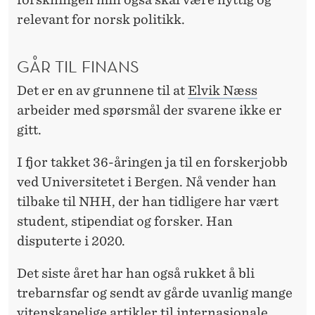
E
relevant for norsk politikk.
E
R
GÅR TIL FINANS
Det er en av grunnene til at
Elvik Næss
arbeider med spørsmål der svarene ikke er
gitt.
I fjor takket 36-åringen ja til en forskerjobb
ved Universitetet i Bergen. Nå vender han
tilbake til NHH, der han tidligere har vært
student, stipendiat og forsker. Han
disputerte i 2020.
Det siste året har han også rukket å bli
trebarnsfar og sendt av gårde uvanlig mange
vitenskapelige artikler til internasjonale