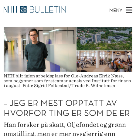
–
MENY
J
H
NO
EN
TIL WWW.NHH.NO
S
E
O
Ø
K
Stipendiater og nye forskerprofiler
V
I
G
N
E
Disputaser
E
E
T
T
D
Ekspertutvalg
S
R
T
M
E
Om Bulletin
D
M
E
E
NHH blir igjen arbeidsplass for Ole-Andreas Elvik Næss,
T
N
E
som begynner som førsteamanuensis ved Institutt for finans
i august. Foto: Sigrid Folkestad/Trude B. Wilhelmsen
Y
S
– JEG ER MEST OPPTATT AV
T
HVORFOR TING ER SOM DE ER
O
Han forsker på skatt, Oljefondet og grønn
P
omstilling, men er mer nysgjerrig enn