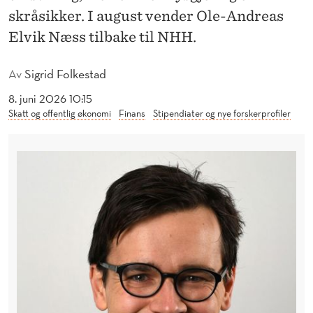
P
skråsikker. I august vender Ole-Andreas
T
Elvik Næss tilbake til NHH.
A
Av
Sigrid Folkestad
T
8. juni 2026 10:15
T
Skatt og offentlig økonomi
Finans
Stipendiater og nye forskerprofiler
A
V
H
V
O
R
F