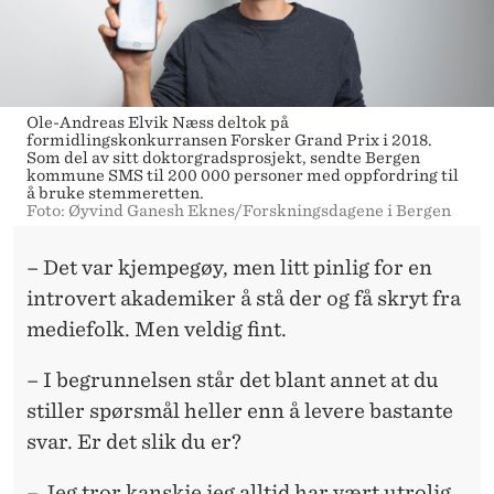
Ole-Andreas Elvik Næss deltok på
formidlingskonkurransen Forsker Grand Prix i 2018.
Som del av sitt doktorgradsprosjekt, sendte Bergen
kommune SMS til 200 000 personer med oppfordring til
å bruke stemmeretten.
Foto: Øyvind Ganesh Eknes/Forskningsdagene i Bergen
– Det var kjempegøy, men litt pinlig for en
introvert akademiker å stå der og få skryt fra
mediefolk. Men veldig fint.
– I begrunnelsen står det blant annet at du
stiller spørsmål heller enn å levere bastante
svar. Er det slik du er?
– Jeg tror kanskje jeg alltid har vært utrolig