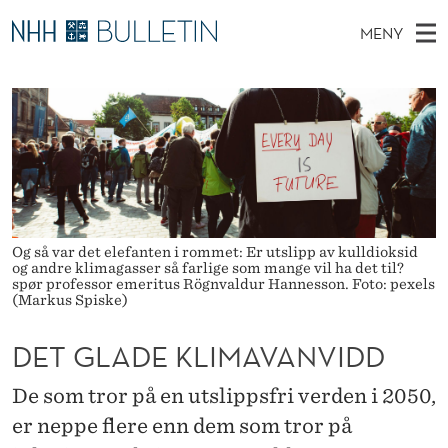
D
MENY
E
H
NO
TIL WWW.NHH.NO
S
T
O
Ø
K
Stipendiater og nye forskerprofiler
V
I
G
N
E
Disputaser
E
L
T
T
D
Ekspertutvalg
S
A
T
M
E
Om Bulletin
D
D
E
E
Og så var det elefanten i rommet: Er utslipp av kulldioksid
T
N
E
og andre klimagasser så farlige som mange vil ha det til?
spør professor emeritus Rögnvaldur Hannesson. Foto: pexels
Y
(Markus Spiske)
K
L
DET GLADE KLIMA­VANVIDD
I
De som tror på en utslippsfri verden i 2050,
M
er neppe flere enn dem som tror på