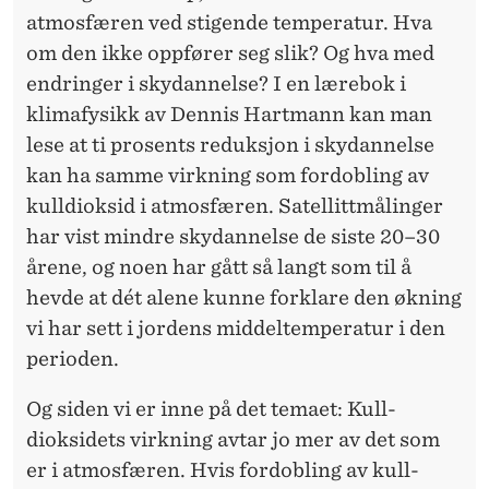
atmosfæren ved stigende temperatur. Hva
om den ikke oppfører seg slik? Og hva med
endringer i skydannelse? I en lærebok i
klima­fysikk av Dennis Hartmann kan man
lese at ti prosents reduksjon i skydannelse
kan ha samme virkning som fordobling av
kulldioksid i atmosfæren. Satellitt­målinger
har vist mindre skydannelse de siste 20–30
årene, og noen har gått så langt som til å
hevde at dét alene kunne forklare den økning
vi har sett i jordens middel­temperatur i den
perioden.
Og siden vi er inne på det temaet: Kull­
dioksidets virkning avtar jo mer av det som
er i atmosfæren. Hvis fordobling av kull­