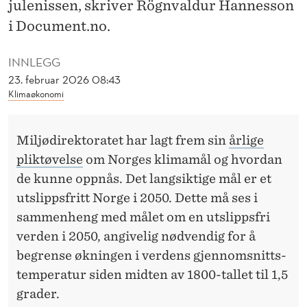
A
julenissen, skriver Rögnvaldur Hannesson
i Document.no.
V
INNLEGG
A
23. februar 2026 08:43
Klimaøkonomi
N
V
Miljødirektoratet har lagt frem sin
årlige
I
pliktøvelse
om Norges klimamål og hvordan
de kunne oppnås. Det langsiktige mål er et
D
utslipps­fritt Norge i 2050. Dette må ses i
D
sammenheng med målet om en utslippsfri
verden i 2050, angivelig nødvendig for å
begrense økningen i verdens gjennom­snitts­
temperatur siden midten av 1800-tallet til 1,5
grader.