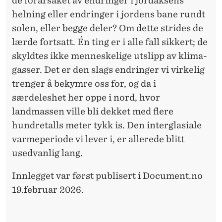
de forårsaket av endringer i jordaksens
helning eller endringer i jordens bane rundt
solen, eller begge deler? Om dette strides de
lærde fortsatt. Én ting er i alle fall sikkert; de
skyldtes ikke menneskelige utslipp av klima­
gasser. Det er den slags endringer vi virkelig
trenger å bekymre oss for, og da i
særdeleshet her oppe i nord, hvor
landmassen ville bli dekket med flere
hundre­talls meter tykk is. Den inter­glasiale
varme­periode vi lever i, er allerede blitt
usedvanlig lang.
Innlegget var først publisert i Document.no
19.februar 2026.