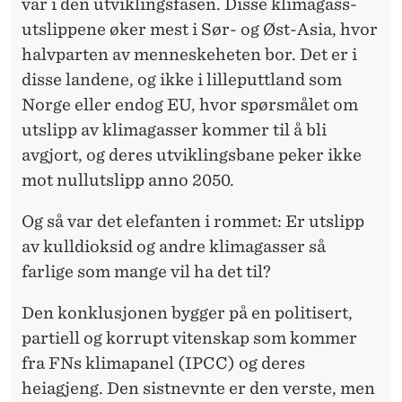
var i den utviklings­fasen. Disse klima­gass­
utslipp­ene øker mest i Sør- og Øst-Asia, hvor
halvparten av menneske­heten bor. Det er i
disse landene, og ikke i lille­putt­land som
Norge eller endog EU, hvor spørsmålet om
utslipp av klima­gasser kommer til å bli
avgjort, og deres utviklings­bane peker ikke
mot nullutslipp anno 2050.
Og så var det elefanten i rommet: Er utslipp
av kulldioksid og andre klimagasser så
farlige som mange vil ha det til?
Den konklusjonen bygger på en politisert,
partiell og korrupt vitenskap som kommer
fra FNs klimapanel (IPCC) og deres
heiagjeng. Den sistnevnte er den verste, men