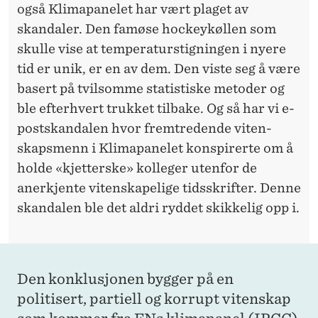
også Klima­panelet har vært plaget av
skandaler. Den famøse hockey­køllen som
skulle vise at temperatur­stigningen i nyere
tid er unik, er en av dem. Den viste seg å være
basert på tvilsomme statistiske metoder og
ble efterhvert trukket tilbake. Og så har vi e-
post­skandalen hvor fremtredende viten­
skaps­menn i Klima­panelet konspirerte om å
holde «kjetterske» kolleger utenfor de
anerkjente viten­skapelige tids­skrifter. Denne
skandalen ble det aldri ryddet skikkelig opp i.
Den konklusjonen bygger på en
politisert, partiell og korrupt vitenskap