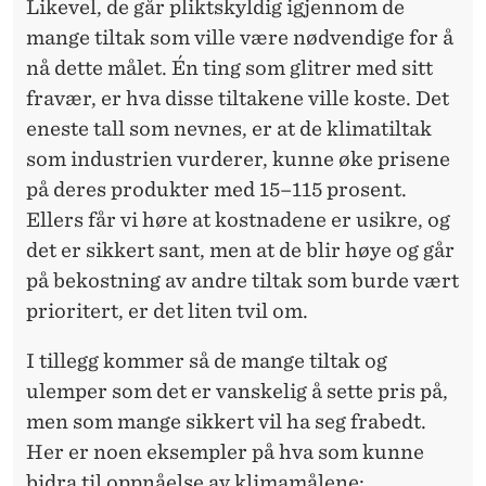
Likevel, de går pliktskyldig igjennom de
mange tiltak som ville være nødvendige for å
nå dette målet. Én ting som glitrer med sitt
fravær, er hva disse tiltakene ville koste. Det
eneste tall som nevnes, er at de klimatiltak
som industrien vurderer, kunne øke prisene
på deres produkter med 15–115 prosent.
Ellers får vi høre at kostnadene er usikre, og
det er sikkert sant, men at de blir høye og går
på bekostning av andre tiltak som burde vært
prioritert, er det liten tvil om.
I tillegg kommer så de mange tiltak og
ulemper som det er vanskelig å sette pris på,
men som mange sikkert vil ha seg frabedt.
Her er noen eksempler på hva som kunne
bidra til oppnåelse av klimamålene: