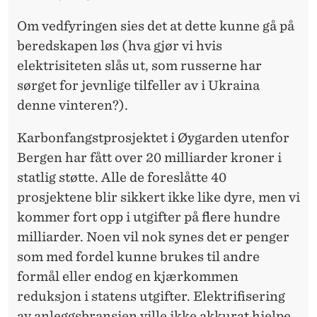
Om vedfyringen sies det at dette kunne gå på
beredskapen løs (hva gjør vi hvis
elektrisiteten slås ut, som russerne har
sørget for jevnlige tilfeller av i Ukraina
denne vinteren?).
Karbonfangst­prosjektet i Øygarden utenfor
Bergen har fått over 20 milliarder kroner i
statlig støtte. Alle de foreslåtte 40
prosjektene blir sikkert ikke like dyre, men vi
kommer fort opp i utgifter på flere hundre
milliarder. Noen vil nok synes det er penger
som med fordel kunne brukes til andre
formål eller endog en kjærkommen
reduksjon i statens utgifter. Elektrifisering
av anleggs­bransjen ville ikke akkurat hjelpe