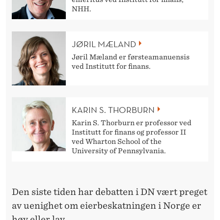
J
NHH.
O
N
JØRIL MÆLAND
O
Jøril Mæland er førsteamanuensis
ved Institutt for finans.
M
L
KARIN S. THORBURN
A
Karin S. Thorburn er professor ved
V
Institutt for finans og professor II
ved Wharton School of the
S
University of Pennsylvania.
K
A
Den siste tiden har debatten i DN vært preget
T
av uenighet om eierbeskatningen i Norge er
høy eller lav.