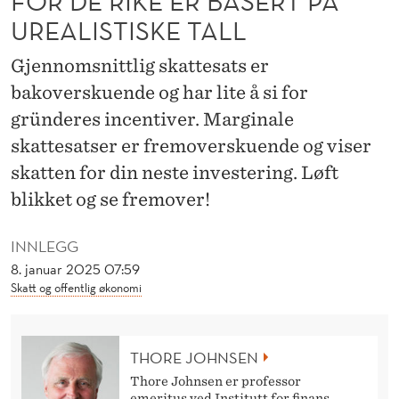
FOR DE RIKE ER BASERT PÅ
E
UREALISTISKE TALL
G
Gjennomsnittlig skattesats er
E
bakoverskuende og har lite å si for
R
gründeres incentiver. Marginale
S
skattesatser er fremoverskuende og viser
K
skatten for din neste investering. Løft
blikket og se fremover!
O
N
INNLEGG
K
8. januar 2025 07:59
Skatt og offentlig økonomi
L
U
THORE JOHNSEN
S
Thore Johnsen er professor
emeritus ved Institutt for finans,