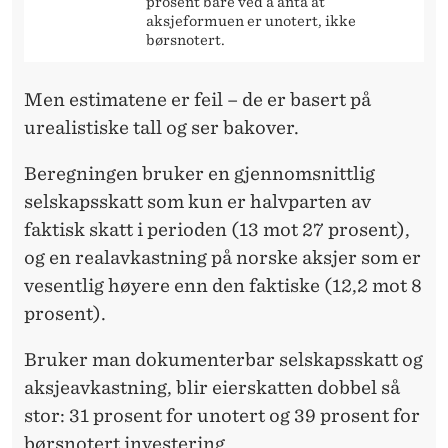
B
prosent bare ved å anta at
aksjeformuen er unotert, ikke
A
børsnotert.
S
Men estimatene er feil – de er basert på
E
urealistiske tall og ser bakover.
R
Beregningen bruker en gjennomsnittlig
T
selskapsskatt som kun er halvparten av
P
faktisk skatt i perioden (13 mot 27 prosent),
Å
og en realavkastning på norske aksjer som er
vesentlig høyere enn den faktiske (12,2 mot 8
U
prosent).
R
Bruker man dokumenterbar selskapsskatt og
E
aksjeavkastning, blir eierskatten dobbel så
A
stor: 31 prosent for unotert og 39 prosent for
L
børsnotert investering.