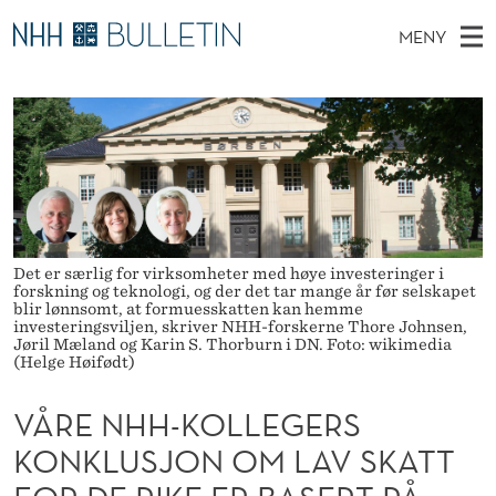
V
MENY
Å
H
NO
TIL WWW.NHH.NO
S
R
O
Ø
K
Stipendiater og nye forskerprofiler
V
I
E
N
E
Disputaser
E
N
T
T
D
Ekspertutvalg
S
H
T
M
E
Om Bulletin
D
H
E
E
Det er særlig for virksomheter med høye investeringer i
T
N
forskning og teknologi, og der det tar mange år før selskapet
-
blir lønnsomt, at formuesskatten kan hemme
Y
investeringsviljen, skriver NHH-forskerne Thore Johnsen,
K
Jøril Mæland og Karin S. Thorburn i DN. Foto: wikimedia
(Helge Høifødt)
O
VÅRE NHH-KOLLEGERS
L
KONKLUSJON OM LAV SKATT
L