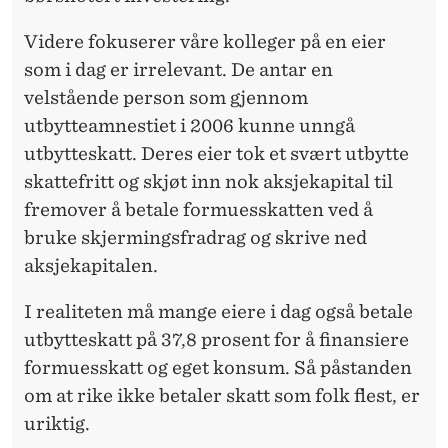
I
Videre fokuserer våre kolleger på en eier
S
som i dag er irrelevant. De antar en
velstående person som gjennom
T
utbytteamnestiet i 2006 kunne unngå
I
utbytteskatt. Deres eier tok et svært utbytte
S
skattefritt og skjøt inn nok aksjekapital til
fremover å betale formuesskatten ved å
K
bruke skjermingsfradrag og skrive ned
E
aksjekapitalen.
T
I realiteten må mange eiere i dag også betale
A
utbytteskatt på 37,8 prosent for å finansiere
L
formuesskatt og eget konsum. Så påstanden
om at rike ikke betaler skatt som folk flest, er
L
uriktig.