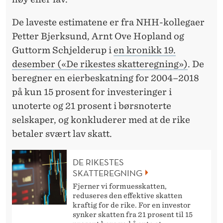
T
F
De laveste estimatene er fra NHH-kollegaer
O
Petter Bjerksund, Arnt Ove Hopland og
Guttorm Schjelderup i
en kronikk 19.
R
desember («De rikestes skatteregning»)
. De
D
beregner en eierbeskatning for 2004–2018
E
på kun 15 prosent for investeringer i
unoterte og 21 prosent i børsnoterte
R
selskaper, og konkluderer med at de rike
I
betaler svært lav skatt.
K
DE RIKESTES
E
SKATTEREGNING
E
Fjerner vi formuesskatten,
reduseres den effektive skatten
R
kraftig for de rike. For en investor
synker skatten fra 21 prosent til 15