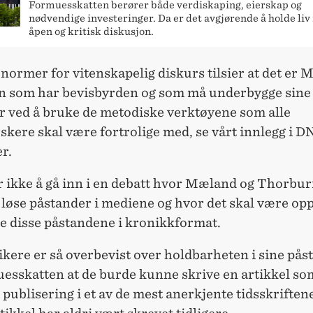
Formuesskatten berører både verdiskaping, eierskap og
nødvendige investeringer. Da er det avgjørende å holde liv 
åpen og kritisk diskusjon.
ormer for vitenskapelig diskurs tilsier at det er
 som har bevisbyrden og som må underbygge sine
r ved å bruke de metodiske verktøyene som alle
skere skal være fortrolige med, se vårt innlegg i DN
r.
r ikke å gå inn i en debatt hvor Mæland og Thorbu
øse påstander i mediene og hvor det skal være opp 
e disse påstandene i kronikkformat.
ikere er så overbevist over holdbarheten i sine pås
esskatten at de burde kunne skrive en artikkel so
 publisering i et av de mest anerkjente tidsskriften