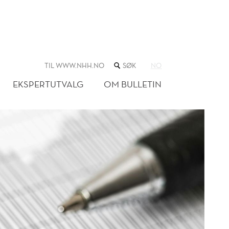
SØK
TIL WWW.NHH.NO
NO
I
NETTSTEDET
EKSPERTUTVALG
OM BULLETIN