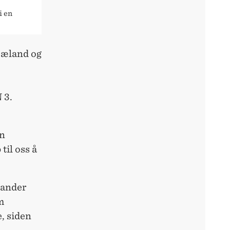
i en
 Mæland og
 3.
rn
til oss å
tander
m
e, siden