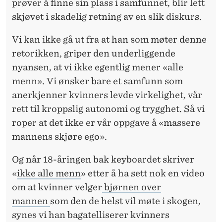
prøver å finne sin plass i samfunnet, blir lett
skjøvet i skadelig retning av en slik diskurs.
Vi kan ikke gå ut fra at han som møter denne
retorikken, griper den underliggende
nyansen, at vi ikke
egentlig
mener «alle
menn». Vi ønsker bare et samfunn som
anerkjenner kvinners levde virkelighet, vår
rett til kroppslig autonomi og trygghet. Så vi
roper at det ikke er vår oppgave å «massere
mannens skjøre ego».
Og når 18-åringen bak keyboardet skriver
«
ikke alle menn
» etter å ha sett nok en video
om at kvinner velger
bjørnen over
mannen
som den de helst vil møte i skogen,
synes vi han bagatelliserer kvinners