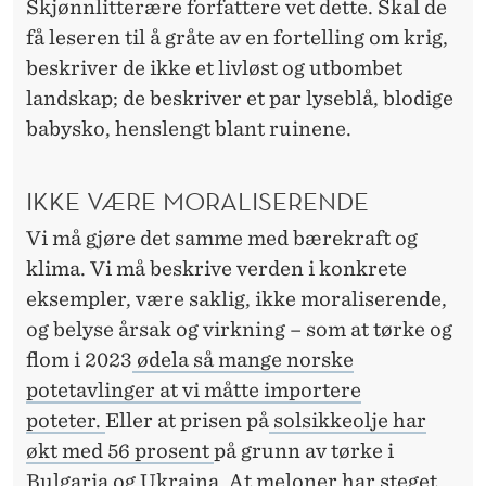
Skjønnlitterære forfattere vet dette. Skal de
få leseren til å gråte av en fortelling om krig,
beskriver de ikke et livløst og utbombet
landskap; de beskriver et par lyseblå, blodige
babysko, henslengt blant ruinene.
IKKE VÆRE MORALISERENDE
Vi må gjøre det samme med
bærekraft og
klima. Vi må beskrive verden i konkrete
eksempler, være saklig, ikke moraliserende,
og belyse årsak og virkning – som at tørke og
flom i 2023
ødela så mange norske
potetavlinger at vi måtte importere
poteter.
Eller at prisen på
solsikkeolje har
økt med 56 prosent
på grunn av tørke i
Bulgaria og Ukraina. At
meloner har steget