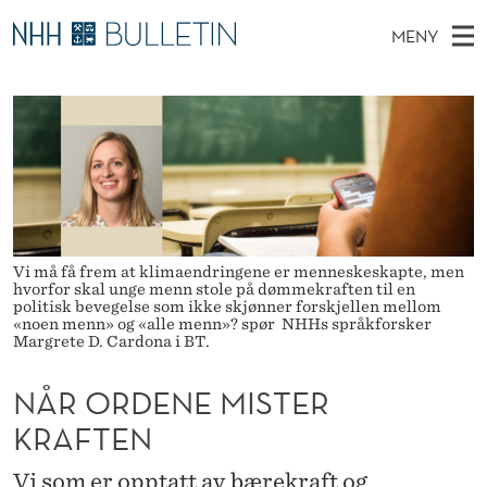
N
MENY
Å
H
NO
TIL WWW.NHH.NO
S
R
O
Ø
K
Stipendiater og nye forskerprofiler
V
I
O
N
E
Disputaser
E
R
T
T
D
Ekspertutvalg
S
D
T
M
E
Om Bulletin
D
E
E
E
Vi må få frem at klimaendringene er menneskeskapte, men
T
N
N
hvorfor skal unge menn stole på dømmekraften til en
politisk bevegelse som ikke skjønner forskjellen mellom
Y
«noen menn» og «alle menn»? spør NHHs språkforsker
E
Margrete D. Cardona i BT.
M
NÅR ORDENE MISTER
I
KRAFTEN
S
Vi som er opptatt av bærekraft og