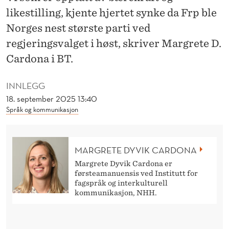
T
likestilling, kjente hjertet synke da Frp ble
E
Norges nest største parti ved
R
regjeringsvalget i høst, skriver Margrete D.
Cardona i BT.
K
R
INNLEGG
A
18. september 2025 13:40
Språk og kommunikasjon
F
T
MARGRETE DYVIK CARDONA
E
Margrete Dyvik Cardona er
N
førsteamanuensis ved Institutt for
fagspråk og interkulturell
kommunikasjon, NHH.