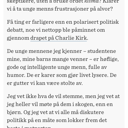
skeptikere, uten å bruke ordet
klima
? Klarer
vi å ta unge menns frustrasjoner på alvor?
Få ting er farligere enn en polarisert politisk
debatt, noe vi nettopp ble påminnet om
gjennom
drapet på Charlie Kirk
.
De unge mennene jeg kjenner – studentene
mine, mine barns mange venner – er høflige,
gode og intelligente unge menn, fulle av
humor. De er karer som gjør livet lysere. De
er gutter vi kan være stolte av.
Jeg vet ikke hva de vil stemme, men jeg vet at
jeg heller vil møte på dem i skogen, enn en
bjørn. Og jeg vet at vi alle må diskutere
politikk på en måte som lokker frem det