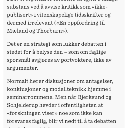
T
substans ved å avvise kritikk som «ikke-
E
publisert» i vitenskapelige tidsskrifter og
N
dermed irrelevant («
En oppfordring til
Mæland og Thorburn
»).
S
K
Det er en strategi som lukker debatten i
stedet for å belyse den – som om faglige
A
spørsmål avgjøres av portvoktere, ikke av
P
argumenter.
E
Normalt hører diskusjoner om antagelser,
L
konklusjoner og modellteknikk hjemme i
I
seminarrommene. Men når Bjerksund og
Schjelderup hevder i offentligheten at
G
«forskningen viser» noe som ikke kan
D
forsvares faglig, blir vi nødt til å ta debatten