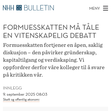
F
MENY
O
H
NO
TIL WWW.NHH.NO
S
R
O
Ø
FORMUESSKATTEN MÅ TÅLE
K
Stipendiater og nye forskerprofiler
V
I
M
N
EN VITENSKAPELIG DEBATT
E
Disputaser
E
U
T
T
D
Formuesskatten fortjener en åpen, saklig
Ekspertutvalg
S
E
T
M
diskusjon – den påvirker gründerskap,
E
Om Bulletin
D
S
E
kapitaltilgang og verdiskaping. Vi
E
T
N
S
oppfordrer derfor våre kolleger til å svare
Y
på kritikken vår.
K
A
INNLEGG
T
9. september 2025 08:03
Skatt og offentlig økonomi
T