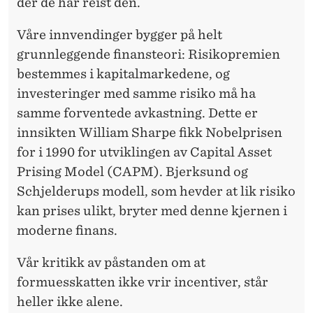
E
der de har reist den.
B
Våre innvendinger bygger på helt
A
grunnleggende finansteori: Risikopremien
bestemmes i kapitalmarkedene, og
T
investeringer med samme risiko må ha
T
samme forventede avkastning. Dette er
innsikten William Sharpe fikk Nobelprisen
for i 1990 for utviklingen av Capital Asset
Prising Model (CAPM). Bjerksund og
Schjelderups modell, som hevder at lik risiko
kan prises ulikt, bryter med denne kjernen i
moderne finans.
Vår kritikk av påstanden om at
formuesskatten ikke vrir incentiver, står
heller ikke alene.