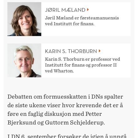
E
JØRIL MÆLAND
N
Jøril Mæland er førsteamanuensis
M
ved Institutt for finans.
Å
T
KARIN S. THORBURN
Å
Karin S. Thorburn er professor ved
Institutt for finans og professor II
L
ved Wharton.
E
E
Debatten om formuesskatten i DNs spalter
N
de siste ukene viser hvor krevende det er å
føre en faglig diskusjon med Petter
V
Bjerksund og Guttorm Schjelderup.
I
I DN 6. september forsøker de igjen å unngå