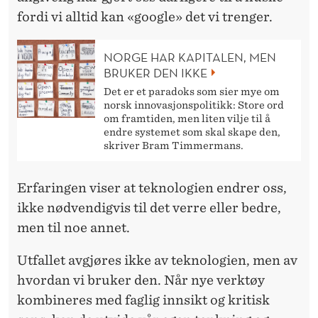
D
fordi vi alltid kan «google» det vi trenger.
E
T
NORGE HAR KAPITALEN, MEN
BRUKER DEN IKKE
Det er et paradoks som sier mye om
norsk innovasjonspolitikk: Store ord
om framtiden, men liten vilje til å
endre systemet som skal skape den,
skriver Bram Timmermans.
Erfaringen viser at teknologien endrer oss,
ikke nødvendigvis til det verre eller bedre,
men til noe annet.
Utfallet avgjøres ikke
av teknologien, men av
hvordan vi bruker den. Når nye verktøy
kombineres med faglig innsikt og kritisk