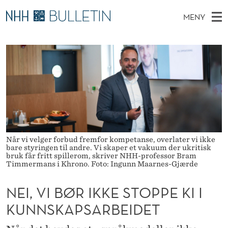
N
MENY
E
H
NO
TIL WWW.NHH.NO
S
I
O
Ø
K
Stipendiater og nye forskerprofiler
V
I
,
N
E
Disputaser
E
V
T
T
D
Ekspertutvalg
S
I
T
M
E
Om Bulletin
D
B
E
E
T
N
Ø
Når vi velger forbud fremfor kompetanse, overlater vi ikke
bare styringen til andre. Vi skaper et vakuum der ukritisk
Y
R
bruk får fritt spillerom, skriver NHH-professor Bram
Timmermans i Khrono. Foto: Ingunn Maarnes-Gjærde
I
NEI, VI BØR IKKE STOPPE KI I
K
KUNNSKAPSARBEIDET
K