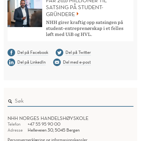
FÅR 26,6 MILLIONER TIL
SATSING PÅ STUDENT-
GRÜNDERE
NHH girer kraftig opp satsingen på
student-entreprenørskap i et felles
løft med UiB og HVL.
Del på Facebook
Del på Twitter
Del på LinkedIn
Del med e-post
NHH NORGES HANDELSHØYSKOLE
Telefon
+47 55 95 90 00
Adresse
Helleveien 30, 5045 Bergen
Personvernerklæring og informasjonskapsler