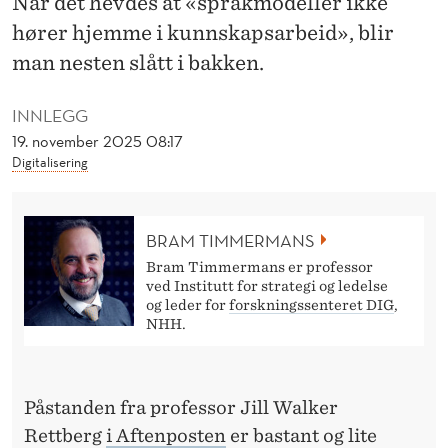
Når det hevdes at «språkmodeller ikke
E
hører hjemme i kunnskapsarbeid», blir
S
man nesten slått i bakken.
T
INNLEGG
O
19. november 2025 08:17
P
Digitalisering
P
E
BRAM TIMMERMANS
K
Bram Timmermans er professor
ved Institutt for strategi og ledelse
I
og leder for
forskningssenteret DIG
,
NHH.
I
K
Påstanden fra professor
Jill Walker
U
Rettberg
i Aftenposten
er bastant og lite