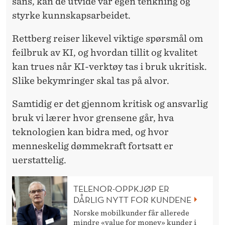
sans, kan de utvide vår egen tenkning og
styrke kunnskapsarbeidet.
Rettberg reiser likevel
viktige spørsmål om
feilbruk av KI, og hvordan tillit og kvalitet
kan trues når KI-verktøy tas i bruk ukritisk.
Slike bekymringer skal tas på alvor.
Samtidig er det
gjennom kritisk og ansvarlig
bruk vi lærer hvor grensene går, hva
teknologien kan bidra med, og hvor
menneskelig dømmekraft fortsatt er
uerstattelig.
TELENOR-OPPKJØP ER
DÅRLIG NYTT FOR KUNDENE
Norske mobilkunder får allerede
mindre «value for money» kunder i