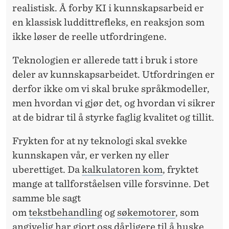
N
realistisk. Å forby KI i kunnskapsarbeid er
N
en klassisk luddittrefleks, en reaksjon som
ikke løser de reelle utfordringene.
S
K
Teknologien er allerede
tatt i bruk i store
deler av kunnskapsarbeidet. Utfordringen er
A
derfor ikke om vi skal bruke språkmodeller,
P
men hvordan vi gjør det, og hvordan vi sikrer
S
at de bidrar til å styrke faglig kvalitet og tillit.
A
Frykten for at ny teknologi skal svekke
R
kunnskapen vår, er verken ny eller
uberettiget. Da
kalkulatoren kom
, fryktet
B
mange at tallforståelsen ville forsvinne. Det
E
samme ble sagt
I
om
tekstbehandling
og
søkemotorer
, som
angivelig har gjort oss dårligere til å huske