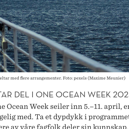
deltar med flere arrangementer. Foto: pexels (Maxime Meunier)
TAR DEL I ONE OCEAN WEEK 202
e Ocean Week seiler inn 5.–11. april,
lgelig med. Ta et dypdykk i programmet
ere av våre fagfolk deler sin kunnskap.