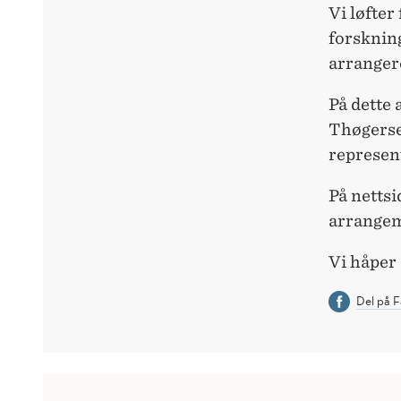
Vi løfter
forsknin
arranger
På dette 
Thøgers
represen
På nettsi
arrangem
Vi håper 
Del på 