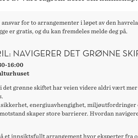
ansvar for to arrangementer i løpet av den havrela
ge er gratis, og du kan fremdeles melde deg på.
RIL: NAVIGERER DET GRØNNE SKI
30-16:00
ulturhuset
 i det grønne skiftet har veien videre aldri vært mer
.
usikkerhet, energiuavhengighet, miljøutfordringer
 motstand skaper store barrierer. Hvordan navigere
å et innsiktsfullt arrangement hvor eksperter fra o