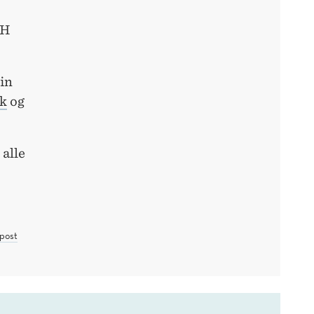
HH
ein
ek
og
 alle
post