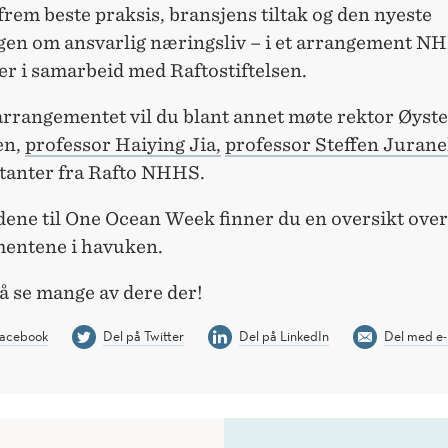
 frem beste praksis, bransjens tiltak og den nyeste
gen om ansvarlig næringsliv – i et arrangement N
er i samarbeid med Raftostiftelsen.
arrangementet vil du blant annet møte rektor Øyst
en,
professor Haiying Jia,
professor Steffen Juran
tanter fra Rafto NHHS.
dene til One Ocean Week finner du en oversikt over
entene i havuken.
å se mange av dere der!
Facebook
Del på Twitter
Del på LinkedIn
Del med e-