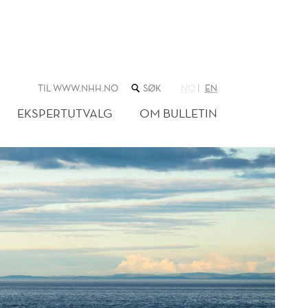
SØK
TIL WWW.NHH.NO
NO
EN
I
NETTSTEDET
EKSPERTUTVALG
OM BULLETIN