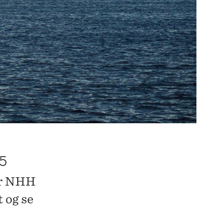
5
 er NHH
 og se