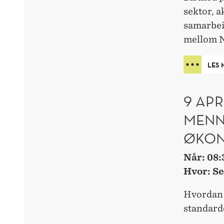
sektor, a
samarbei
mellom N
LES 
9 APR
MENN
ØKON
Når: 08:
Hvor: S
Hvordan 
standard