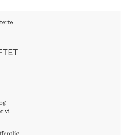
terte
FTET
 og
r vi
ffentlig