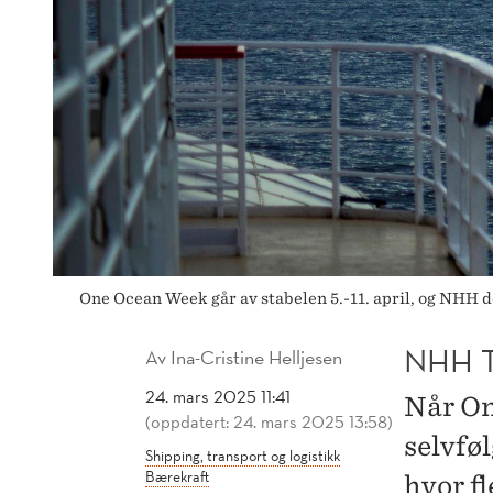
One Ocean Week går av stabelen 5.-11. april, og NHH 
NHH 
Av
Ina-Cristine Helljesen
24. mars 2025 11:41
Når On
(oppdatert: 24. mars 2025 13:58)
selvfø
Shipping, transport og logistikk
Bærekraft
hvor fl