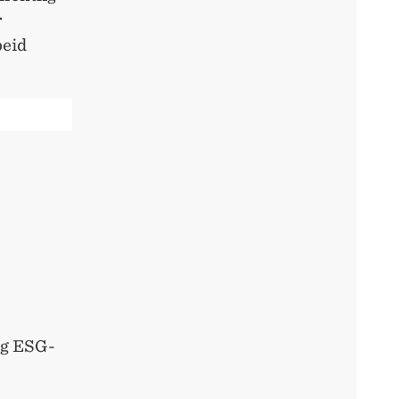
r
beid
og ESG-