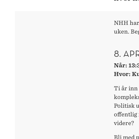
NHH har 
uken. Beg
8. AP
Når: 13:
Hvor: K
Ti år inn
kompleks
Politisk 
offentlig
videre?
Bli med p