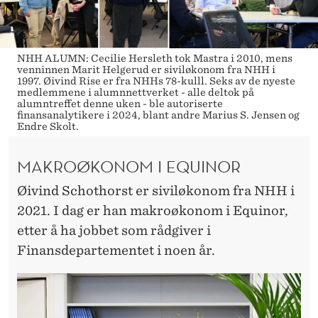
NHH ALUMN: Cecilie Hersleth tok Mastra i 2010, mens
venninnen Marit Helgerud er siviløkonom fra NHH i
1997. Øivind Rise er fra NHHs 78-kulll. Seks av de nyeste
medlemmene i alumnnettverket - alle deltok på
alumntreffet denne uken - ble autoriserte
finansanalytikere i 2024, blant andre Marius S. Jensen og
Endre Skolt.
MAKROØKONOM I EQUINOR
Øivind Schothorst er siviløkonom fra NHH i
2021. I dag er han makroøkonom i Equinor,
etter å ha jobbet som rådgiver i
Finansdepartementet i noen år.