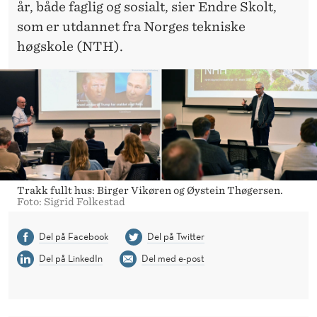
år, både faglig og sosialt, sier Endre Skolt,
som er utdannet fra Norges tekniske
høgskole (NTH).
Trakk fullt hus: Birger Vikøren og Øystein Thøgersen.
Foto: Sigrid Folkestad
Del på Facebook
Del på Twitter
Del på LinkedIn
Del med e-post