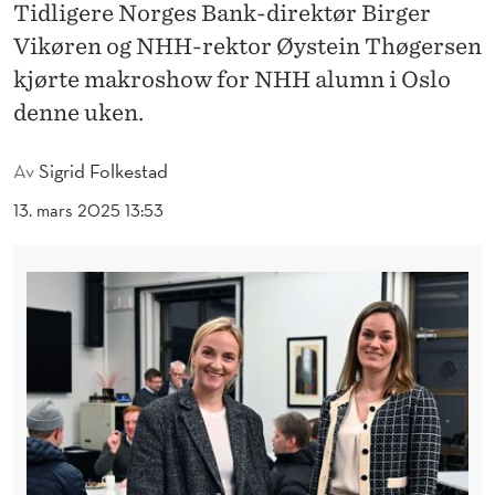
A
Tidligere Norges Bank-direktør Birger
Vikøren og NHH-rektor Øystein Thøgersen
K
kjørte makroshow for NHH alumn i Oslo
R
denne uken.
O
S
Av
Sigrid Folkestad
H
13. mars 2025 13:53
O
W
M
E
D
V