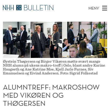
A
MENY
L
H
NO
TIL WWW.NHH.NO
S
U
O
Ø
K
Stipendiater og nye forskerprofiler
V
I
M
N
E
Disputaser
E
N
T
T
D
Ekspertutvalg
S
T
T
M
E
Om Bulletin
D
R
E
E
Øystein Thøgersen og Birger Vikøren møtte svært mange
T
N
E
NHH alumn på ukens makro-treff i Oslo, blant andre Karine
Haugseth og Ane Katrine Moe, Kjell Jarle Furnes, Siv
Y
Emanuelsen og Eivind Andersen. Foto: Sigrid Folkestad
F
F
ALUMNTREFF: MAKROSHOW
:
MED VIKØREN OG
THØGERSEN
M