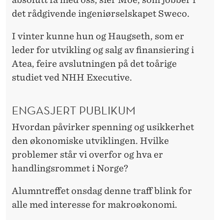
E
det rådgivende ingeniørselskapet Sweco.
R
S
I vinter kunne hun og Haugseth, som er
leder for utvikling og salg av finansiering i
E
Atea, feire avslutningen på det toårige
N
studiet ved NHH Executive.
ENGASJERT PUBLIKUM
Hvordan påvirker spenning og usikkerhet
den økonomiske utviklingen. Hvilke
problemer står vi overfor og hva er
handlingsrommet i Norge?
Alumntreffet onsdag denne traff blink for
alle med interesse for makroøkonomi.