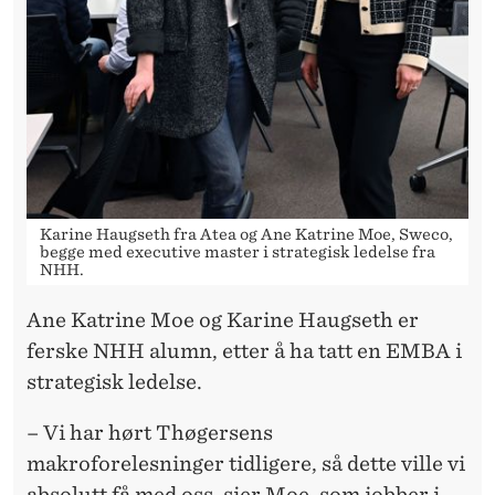
I
K
Ø
R
E
N
Karine Haugseth fra Atea og Ane Katrine Moe, Sweco,
O
begge med executive master i strategisk ledelse fra
NHH.
G
Ane Katrine Moe og Karine Haugseth er
T
ferske NHH alumn, etter å ha tatt en EMBA i
H
strategisk ledelse.
Ø
– Vi har hørt Thøgersens
G
makroforelesninger tidligere, så dette ville vi
absolutt få med oss, sier Moe, som jobber i