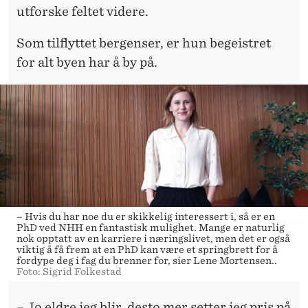
utforske feltet videre.
Som tilflyttet bergenser, er hun begeistret
for alt byen har å by på.
– Hvis du har noe du er skikkelig interessert i, så er en
PhD ved NHH en fantastisk mulighet. Mange er naturlig
nok opptatt av en karriere i næringslivet, men det er også
viktig å få frem at en PhD kan være et springbrett for å
fordype deg i fag du brenner for, sier Lene Mortensen..
Foto: Sigrid Folkestad
– Jo eldre jeg blir, desto mer setter jeg pris på