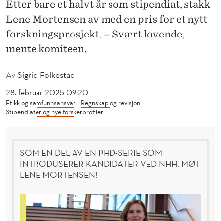
E
Etter bare et halvt år som stipendiat, stakk
Lene Mortensen av med en pris for et nytt
R
forskningsprosjekt. – Svært lovende,
E
mente komiteen.
N
Av
Sigrid Folkestad
F
28. februar 2025 09:20
A
Etikk og samfunnsansvar
Regnskap og revisjon
N
Stipendiater og nye forskerprofiler
T
A
SOM EN DEL AV EN PHD-SERIE SOM
INTRODUSERER KANDIDATER VED NHH, MØT
S
LENE MORTENSEN!
T
I