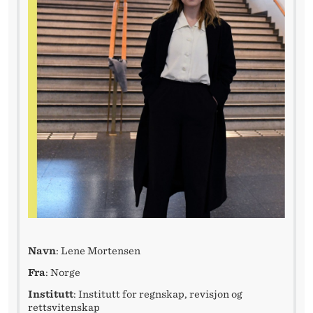
S
K
M
U
L
I
G
H
E
T
Navn
: Lene Mortensen
Fra
: Norge
Institutt
: Institutt for regnskap, revisjon og
rettsvitenskap