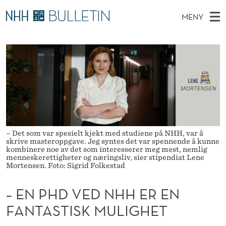
–
MENY
E
H
NO
EN
TIL WWW.NHH.NO
S
N
O
Ø
K
Stipendiater og nye forskerprofiler
V
I
P
N
E
Disputaser
E
H
T
T
D
Ekspertutvalg
S
D
T
M
E
Om Bulletin
D
V
E
E
T
N
– Det som var spesielt kjekt med studiene på NHH, var å
E
skrive masteroppgave. Jeg syntes det var spennende å kunne
Y
kombinere noe av det som interesserer meg mest, nemlig
D
menneskerettigheter og næringsliv, sier stipendiat Lene
Mortensen. Foto: Sigrid Folkestad
N
– EN PHD VED NHH ER EN
H
FANTASTISK MULIGHET
H