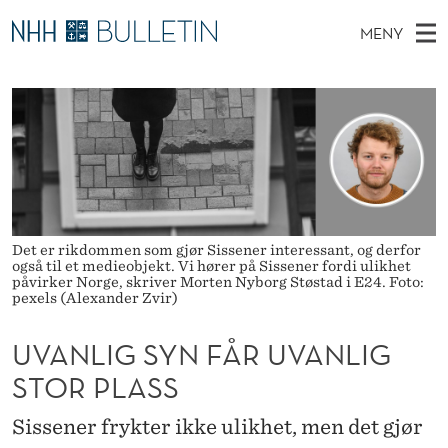
U
MENY
V
H
NO
TIL WWW.NHH.NO
S
A
O
Ø
K
Stipendiater og nye forskerprofiler
V
I
N
N
E
Disputaser
E
L
T
T
D
Ekspertutvalg
S
I
T
M
E
Om Bulletin
D
G
E
E
Det er rikdommen som gjør Sissener interessant, og derfor
T
N
S
også til et medieobjekt. Vi hører på Sissener fordi ulikhet
påvirker Norge, skriver Morten Nyborg Støstad i E24. Foto:
Y
pexels (Alexander Zvir)
Y
N
UVANLIG SYN FÅR UVANLIG
F
STOR PLASS
Å
Sissener frykter ikke ulikhet, men det gjør