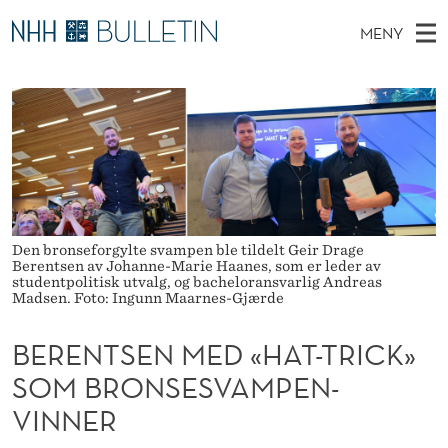
B
MENY
E
H
NO
EN
TIL WWW.NHH.NO
S
R
O
Ø
K
Stipendiater og nye forskerprofiler
V
I
E
N
E
Disputaser
E
N
T
T
D
Ekspertutvalg
S
T
T
M
E
Om Bulletin
D
S
E
E
Den bronseforgylte svampen ble tildelt Geir Drage
T
N
E
Berentsen av Johanne-Marie Haanes, som er leder av
studentpolitisk utvalg, og bacheloransvarlig Andreas
Y
Madsen. Foto: Ingunn Maarnes-Gjærde
N
M
BERENTSEN MED «HAT-TRICK»
E
SOM BRONSESVAMPEN-
VINNER
D