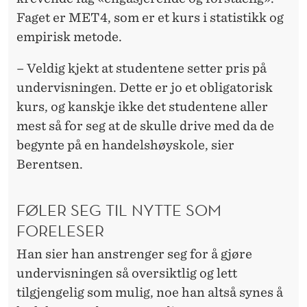
O
Faget er MET4, som er et kurs i statistikk og
M
empirisk metode.
B
– Veldig kjekt at studentene setter pris på
R
undervisningen. Dette er jo et obligatorisk
O
kurs, og kanskje ikke det studentene aller
mest så for seg at de skulle drive med da de
N
begynte på en handelshøyskole, sier
S
Berentsen.
E
S
FØLER SEG TIL NYTTE SOM
FORELESER
V
Han sier han anstrenger seg for å gjøre
A
undervisningen så oversiktlig og lett
M
tilgjengelig som mulig, noe han altså synes å