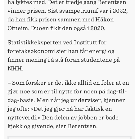
P
ha lyktes med. Det er tredje gang Berentsen
vinner prisen. Sist svampetriumf var i 2022,
E
da han fikk prisen sammen med Håkon
N
Otneim. Duoen fikk den også i 2020.
-
Statistikkeksperten ved Institutt for
V
foretaksøkonomi sier han får energi og
I
finner mening i å stå foran studentene på
N
NHH.
N
– Som forsker er det ikke alltid en føler at en
E
gjør noe som er til nytte for noen på dag-til-
dag-basis. Men når jeg underviser, kjenner
R
jeg ofte: «Det jeg gjør nå har faktisk en
nytteverdi.» Den delen av jobben er både
kjekk og givende, sier Berentsen.