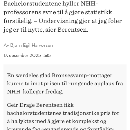
«
Bachelorstudentene hyller NHH-
professorens evne til å gjøre statistikk
H
forståelig. – Undervisning gjør at jeg føler
A
jeg er til nytte, sier Berentsen.
T
-
Av
Bjørn Egil Halvorsen
T
17. desember 2025 15:15
R
En særdeles glad Bronsesvamp-mottager
I
kunne ta imot prisen til rungende applaus fra
C
NHH-kolleger fredag.
K
Geir Drage Berentsen fikk
»
bachelorstudentenes tradisjonsrike pris for
S
å ha lyktes med å gjøre et komplekst og
krevende fag «engasjerende og forståelig».