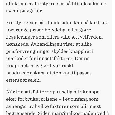
,
effektene av forstyrrelser på tilbudssiden og
M
av miljøavgifter.
A
Forstyrrelser på tilbudssiden kan på kort sikt
K
forvrenge priser betydelig, eller gjøre
reguleringer som ellers ville økt velferden,
T
uønskede. Avhandlingen viser at slike
O
prisforvrengninger skyldes knapphet i
G
markedet for innsatsfaktorer. Denne
knappheten avgjør hvor raskt
F
produksjonskapasiteten kan tilpasses
O
etterspørselen.
R
Når innsatsfaktorer plutselig blir knappe,
U
øker forbrukerprisene – i et omfang som
R
avhenger av hvilke faktorer som blir mest
begrensende. Siden marginalkostnaden ved å