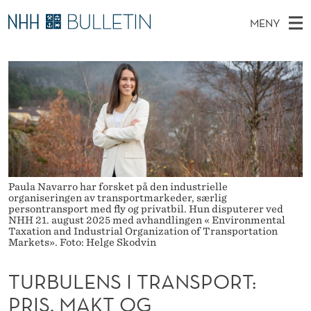
T
MENY
U
H
NO
EN
TIL WWW.NHH.NO
S
R
O
Ø
K
Stipendiater og nye forskerprofiler
V
I
B
N
E
Disputaser
E
U
T
T
D
Ekspertutvalg
S
L
T
M
E
Om Bulletin
D
E
E
E
T
N
N
Paula Navarro har forsket på den industrielle
organiseringen av transportmarkeder, særlig
Y
persontransport med fly og privatbil. Hun disputerer ved
S
NHH 21. august 2025 med avhandlingen « Environmental
Taxation and Industrial Organization of Transportation
I
Markets». Foto: Helge Skodvin
T
TURBULENS I TRANSPORT:
R
PRIS, MAKT OG