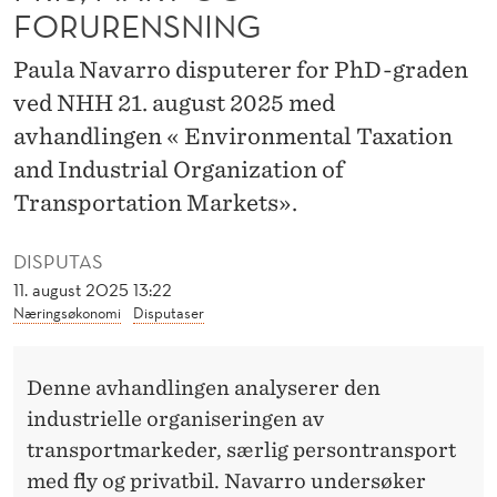
A
FORURENSNING
N
Paula Navarro disputerer for PhD-graden
S
ved NHH 21. august 2025 med
P
avhandlingen « Environmental Taxation
and Industrial Organization of
O
Transportation Markets».
R
T
DISPUTAS
11. august 2025 13:22
:
Næringsøkonomi
Disputaser
P
R
Denne avhandlingen analyserer den
I
industrielle organiseringen av
transportmarkeder, særlig persontransport
S
med fly og privatbil. Navarro undersøker