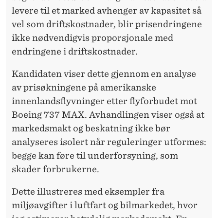
E
levere til et marked avhenger av kapasitet så
N
vel som driftskostnader, blir prisendringene
S
ikke nødvendigvis proporsjonale med
endringene i driftskostnader.
N
I
Kandidaten viser dette gjennom en analyse
av prisøkningene på amerikanske
N
innenlandsflyvninger etter flyforbudet mot
G
Boeing 737 MAX. Avhandlingen viser også at
markedsmakt og beskatning ikke bør
analyseres isolert når reguleringer utformes:
begge kan føre til underforsyning, som
skader forbrukerne.
Dette illustreres med eksempler fra
miljøavgifter i luftfart og bilmarkedet, hvor