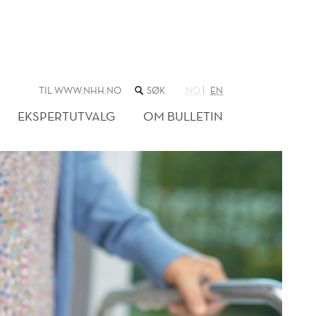
SØK
TIL WWW.NHH.NO
NO
EN
I
NETTSTEDET
EKSPERTUTVALG
OM BULLETIN