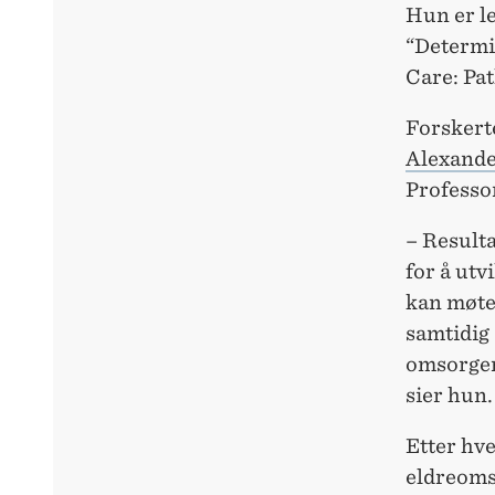
Hun er le
“Determi
Care: Pa
Forskert
Alexande
Professo
– Resulta
for å ut
kan møte
samtidig 
omsorgen
sier hun
Etter hve
eldreoms