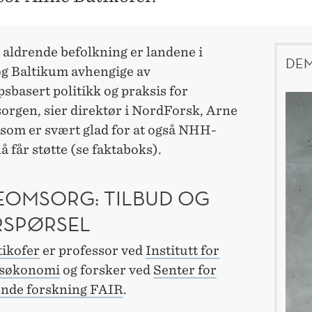
 aldrende befolkning er landene i
DEM
g Baltikum avhengige av
basert politikk og praksis for
orgen, sier direktør i NordForsk, Arne
 som er svært glad for at også NHH-
å får støtte (se faktaboks).
EOMSORG: TILBUD OG
RSPØRSEL
tikofer
er professor ved
Institutt for
søkonomi
og forsker ved
Senter for
nde forskning FAIR
.