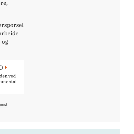
re,
erspørsel
marbeide
 og
D
aden ved
onmental
post