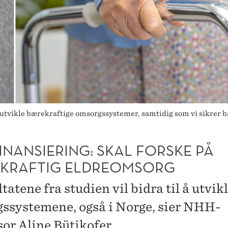
å utvikle bærekraftige omsorgssystemer, samtidig som vi sikrer bå
INANSIERING: SKAL FORSKE PÅ
KRAFTIG ELDREOMSORG
tatene fra studien vil bidra til å utvik
ssystemene, også i Norge, sier NHH-
sor Aline Bütikofer.