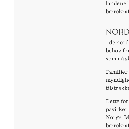
landene h
bærekraf
NORD
I de nor
behov fo
som nå s
Familier
myndighet
tilstrekk
Dette fo
påvirker 
Norge. M
bærekraf