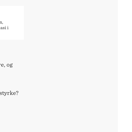
n,
asi i
e, og
sstyrke?