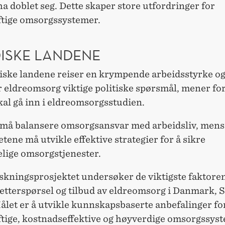
a doblet seg. Dette skaper store utfordringer for
tige omsorgssystemer.
ISKE LANDENE
diske landene reiser en krympende arbeidsstyrke o
r eldreomsorg viktige politiske spørsmål, mener fo
kal gå inn i eldreomsorgsstudien.
 må balansere omsorgsansvar med arbeidsliv, mens
ene må utvikle effektive strategier for å sikre
elige omsorgstjenester.
rskningsprosjektet undersøker de viktigste faktor
etterspørsel og tilbud av eldreomsorg i Danmark, S
ålet er å utvikle kunnskapsbaserte anbefalinger fo
tige, kostnadseffektive og høyverdige omsorgssys