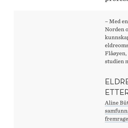
– Med en
Norden o
kunnskaps
eldreoms
Flåøyen,
studien n
ELDR
ETTE
Aline Bü
samfunn
fremrage