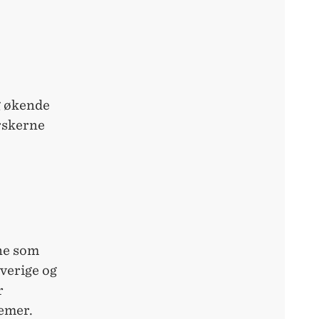
g økende
rskerne
ene som
verige og
r
temer.