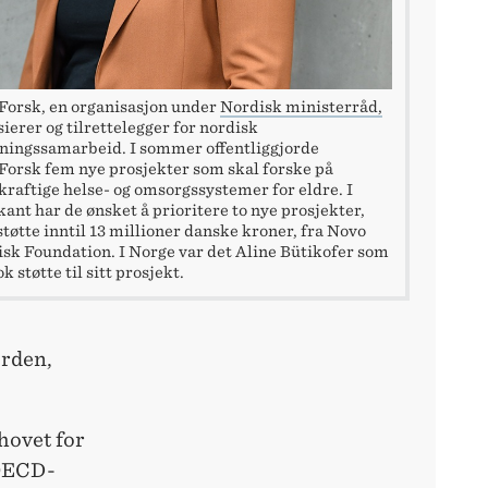
orsk, en organisasjon under
Nordisk ministerråd,
sierer og tilrettelegger for nordisk
ningssamarbeid. I sommer offentliggjorde
orsk fem nye prosjekter som skal forske på
raftige helse- og omsorgssystemer for eldre. I
kant har de ønsket å prioritere to nye prosjekter,
tøtte inntil 13 millioner danske kroner, fra Novo
sk Foundation. I Norge var det Aline Bütikofer som
k støtte til sitt prosjekt.
orden,
hovet for
 OECD-