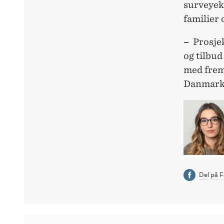
surveyek
familier
–
Prosjek
og tilbud
med frem
Danmark,
Del på 