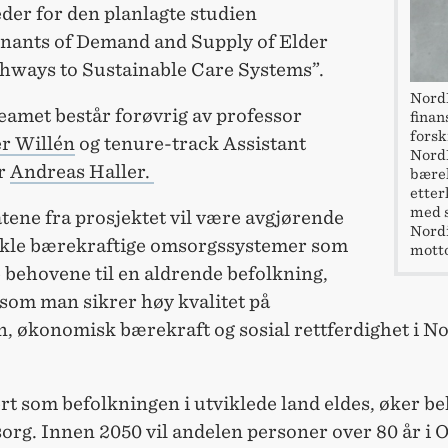
der for den planlagte studien
nants of Demand and Supply of Elder
thways to Sustainable Care Systems”.
NordF
eamet består forøvrig av professor
finan
forsk
r Willén
og tenure-track Assistant
NordF
r
Andreas Haller.
bærek
etter
med s
tene fra prosjektet vil være avgjørende
Nordi
vikle bærekraftige omsorgssystemer som
motto
 behovene til en aldrende befolkning,
som man sikrer høy kvalitet på
, økonomisk bærekraft og sosial rettferdighet i N
.
rt som befolkningen i utviklede land eldes, øker be
org. Innen 2050 vil andelen personer over 80 år i