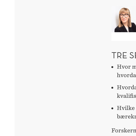
TRE 
Hvor m
hvorda
Hvorda
kvalifi
Hvilke 
bærekr
Forskern