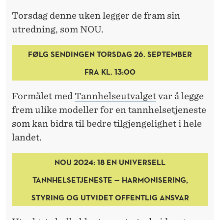
H
Torsdag denne uken legger de fram sin
V
utredning, som NOU.
I
FØLG SENDINGEN TORSDAG 26. SEPTEMBER
L
FRA KL. 13:00
K
E
Formålet med
Tannhelseutvalget
var å legge
frem ulike modeller for en tannhelsetjeneste
L
som kan bidra til bedre tilgjengelighet i hele
Ø
landet.
S
NOU 2024: 18 EN UNIVERSELL
N
TANNHELSETJENESTE — HARMONISERING,
I
STYRING OG UTVIDET OFFENTLIG ANSVAR
N