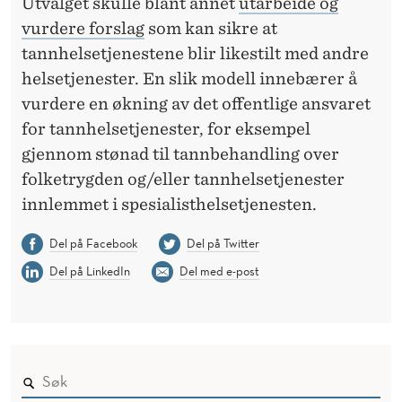
G
Utvalget skulle blant annet
utarbeide og
vurdere forslag
som kan sikre at
E
tannhelsetjenestene blir likestilt med andre
R
helsetjenester. En slik modell innebærer å
F
vurdere en økning av det offentlige ansvaret
for tannhelsetjenester, for eksempel
I
gjennom stønad til tannbehandling over
N
folketrygden og/eller tannhelsetjenester
N
innlemmet i spesialisthelsetjenesten.
E
Del på Facebook
Del på Twitter
S
Del på LinkedIn
Del med e-post
?