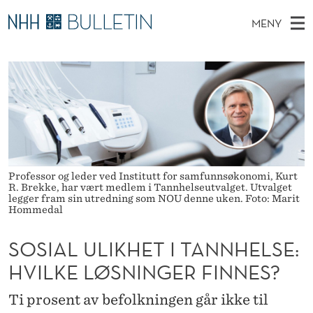
S
MENY
O
H
NO
EN
TIL WWW.NHH.NO
S
S
O
Ø
K
Stipendiater og nye forskerprofiler
V
I
I
N
E
Disputaser
E
A
T
T
D
Ekspertutvalg
S
L
T
M
E
Om Bulletin
D
U
E
E
Professor og leder ved Institutt for samfunnsøkonomi, Kurt
T
N
L
R. Brekke, har vært medlem i Tannhelseutvalget. Utvalget
legger fram sin utredning som NOU denne uken. Foto: Marit
Y
Hommedal
I
K
SOSIAL ULIKHET I TANNHELSE:
H
HVILKE LØSNINGER FINNES?
E
Ti prosent av befolkningen går ikke til