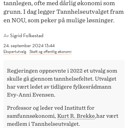
T
tannlegen, ofte med dårlig økonomi som
grunn. I dag legger Tannhelseutvalget fram
I
en NOU, som peker på mulige løsninger.
T
A
Av
Sigrid Folkestad
N
24. september 2024 13:44
Ekspertutvalg
Skatt og offentlig økonomi
N
H
Regjeringen oppnevnte i 2022 et utvalg som
E
skulle gå gjennom tannhelsefeltet. Utvalget
L
har vært ledet av tidligere fylkesrådmann
Evy-Anni Evensen.
S
E
Professor og leder ved Institutt for
samfunnsøkonomi,
Kurt R. Brekke
,har vært
:
medlem i Tannhelseutvalget.