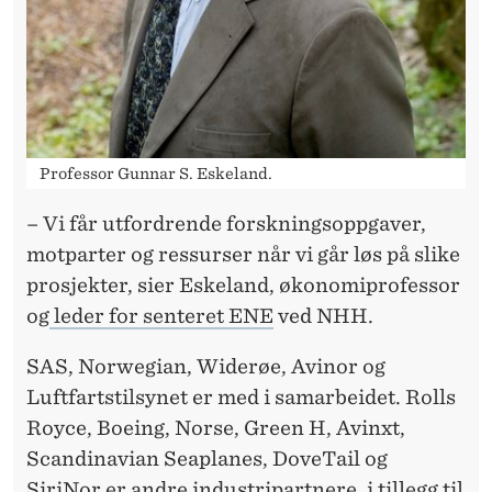
M
A
P
Å
V
Professor Gunnar S. Eskeland.
I
– Vi får utfordrende forskningsoppgaver,
R
motparter og ressurser når vi går løs på slike
K
prosjekter, sier Eskeland, økonomiprofessor
og
leder for senteret ENE
ved NHH.
N
I
SAS, Norwegian, Widerøe, Avinor og
Luftfartstilsynet er med i samarbeidet. Rolls
N
Royce, Boeing, Norse, Green H, Avinxt,
G
Scandinavian Seaplanes, DoveTail og
SiriNor er andre industripartnere, i tillegg til