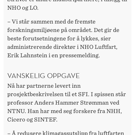
E
NHO og LO.
N
F
– Vi står sammen med de fremste
forskningsmiljøene på området. Det gir de
R
beste forutsetningene for å lykkes, sier
A
administrerende direktør i NHO Luftfart,
F
Erik Lahnstein i en pressemelding.
L
VANSKELIG OPPGAVE
Y
Nå har partnerne levert inn
T
prosjektbeskrivelsen til et SFI. I spissen står
R
professor Anders Hammer Strømman ved
A
NTNU. Han har med seg forskere fra NHH,
Cicero og SINTEF.
F
I
– Å redusere klimagassutslipp fra luftfarten