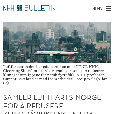
S
MENY
A
H
NO
EN
TIL WWW.NHH.NO
S
M
O
Ø
K
Stipendiater og nye forskerprofiler
V
I
L
N
E
Disputaser
E
E
T
T
D
Ekspertutvalg
S
R
T
M
E
Om Bulletin
D
L
E
E
T
Luftfartsbransjen har gått sammen med NTNU, NHH,
N
U
Cicero og Sintef for å utvikle løsninger som kan redusere
Y
klimagassutslippene fra norsk flytrafikk. NHH-professor
F
Gunnar Eskeland er med i samarbeidet. Foto: pexels (Allan
So)
T
SAMLER LUFTFARTS-NORGE
F
FOR Å REDUSERE
A
KLIMAPÅVIRKNINGEN FRA