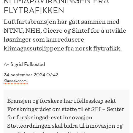
R
FLYTRAFIKKEN
T
Luftfartsbransjen har gått sammen med
S
NTNU, NHH, Cicero og Sintef for å utvikle
-
løsninger som kan redusere
N
klimagassutslippene fra norsk flytrafikk.
O
Av
Sigrid Folkestad
R
24. september 2024 07:42
G
Klimaøkonomi
E
F
Bransjen og forskere har i fellesskap søkt
Forskningsrådet om støtte til et SFI – Senter
O
for forskningsdrevet innovasjon.
R
Støtteordningen skal bidra til innovasjon og