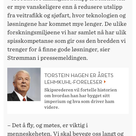
er mye vanskeligere enn å redusere utslipp
K
fra veitrafikk og sjøfart, hvor teknologien og
K
løsningene har kommet mye lenger. De ulike
E
forskningsmiljøene vi har samlet nå har ulik
spisskompetanse som gir oss den bredden vi
N
trenger for å finne gode løsninger, sier
Strømman i pressemeldingen.
TORSTEIN HAGEN ER ÅRETS
LEHMKUHL-FORELESER
Skipsrederen vil fortelle historien
om hvordan han har bygget sitt
imperium og hva som driver ham
videre.
– Det å fly, og møtes, er viktig i
menneskeheten. Vi skal bevege oss langt og