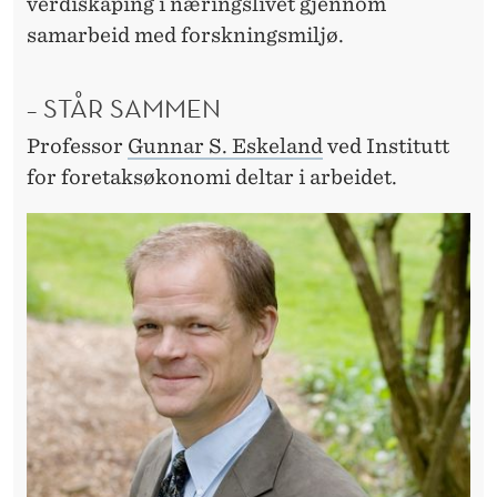
Å
verdiskaping i næringslivet gjennom
samarbeid med forskningsmiljø.
R
E
– STÅR SAMMEN
D
Professor
Gunnar S. Eskeland
ved Institutt
U
for foretaksøkonomi deltar i arbeidet.
S
E
R
E
K
L
I