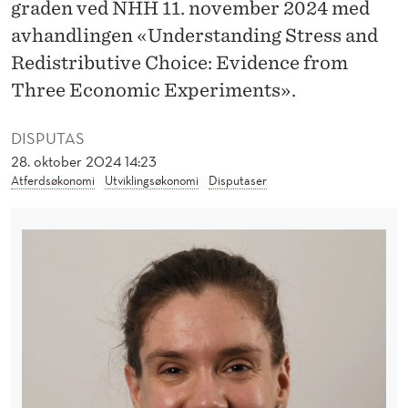
U
graden ved NHH 11. november 2024 med
avhandlingen «Understanding Stress and
T
Redistributive Choice: Evidence from
E
Three Economic Experiments».
R
DISPUTAS
E
28. oktober 2024 14:23
R
Atferdsøkonomi
Utviklingsøkonomi
Disputaser
1
1
.
N
O
V