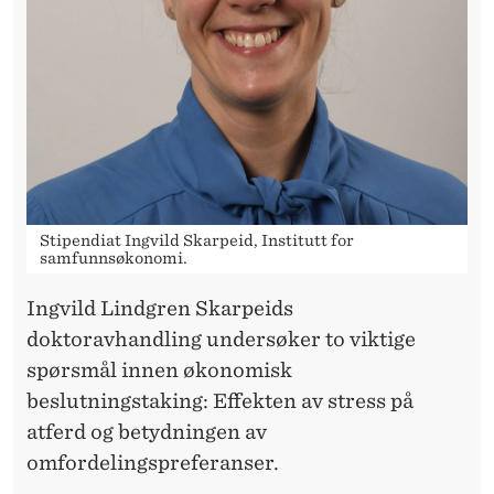
E
M
B
E
R
Stipendiat Ingvild Skarpeid, Institutt for
samfunnsøkonomi.
Ingvild Lindgren Skarpeids
doktoravhandling undersøker to viktige
spørsmål innen økonomisk
beslutningstaking: Effekten av stress på
atferd og betydningen av
omfordelingspreferanser.