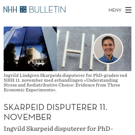
S
MENY
K
H
NO
EN
TIL WWW.NHH.NO
S
A
O
Ø
K
Stipendiater og nye forskerprofiler
V
I
R
N
E
Disputaser
E
P
T
T
D
Ekspertutvalg
S
E
T
M
E
Om Bulletin
D
I
E
E
Ingvild Lindgren Skarpeids disputerer for PhD-graden ved
T
N
D
NHH 11. november med avhandlingen «Understanding
Stress and Redistributive Choice: Evidence from Three
Y
Economic Experiments».
D
I
SKARPEID DISPUTERER 11.
S
NOVEMBER
P
Ingvild Skarpeid disputerer for PhD-