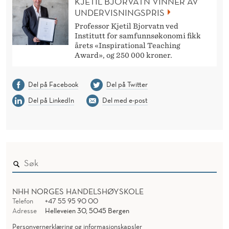
KJETIL BJORVATN VINNER AV
UNDERVISNINGSPRIS
Professor Kjetil Bjorvatn ved
Institutt for samfunnsøkonomi fikk
årets «Inspirational Teaching
Award», og 250 000 kroner.
Del på Facebook
Del på Twitter
Del på LinkedIn
Del med e-post
NHH NORGES HANDELSHØYSKOLE
Telefon
+47 55 95 90 00
Adresse
Helleveien 30, 5045 Bergen
Personvernerklæring og informasjonskapsler