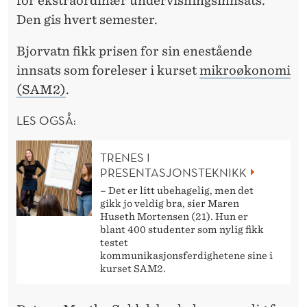
for ekstraordinær undervisningsinnsats.
O
Den gis hvert semester.
R
Bjorvatn fikk prisen for sin enestående
I
innsats som foreleser i kurset
mikroøkonomi
T
(SAM2)
.
T
LES OGSÅ:
F
O
TRENES I
PRESENTASJONSTEKNIKK
R
– Det er litt ubehagelig, men det
E
gikk jo veldig bra, sier Maren
Huseth Mortensen (21). Hun er
L
blant 400 studenter som nylig fikk
testet
E
kommunikasjonsferdighetene sine i
kurset SAM2.
S