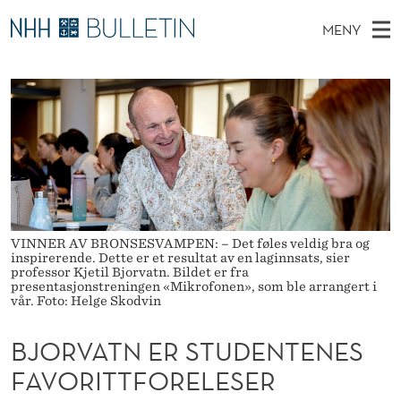
B
MENY
J
H
NO
TIL WWW.NHH.NO
S
O
O
Ø
K
Stipendiater og nye forskerprofiler
V
I
R
N
E
Disputaser
E
V
T
T
D
Ekspertutvalg
S
A
T
M
E
Om Bulletin
D
T
E
E
T
N
N
VINNER AV BRONSESVAMPEN: – Det føles veldig bra og
inspirerende. Dette er et resultat av en laginnsats, sier
Y
E
professor Kjetil Bjorvatn. Bildet er fra
presentasjonstreningen «Mikrofonen», som ble arrangert i
vår. Foto: Helge Skodvin
R
S
BJORVATN ER STUDENTENES
T
FAVORITTFORELESER