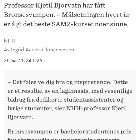
U
Professor Kjetil Bjorvatn har fått
D
Bronsesvampen. – Målsetningen hvert år
er å gi det beste SAM2-kurset noensinne.
E
N
NHH
T
Av
Ingrid Aarseth Johannessen
E
21. mai 2024 11:26
N
– Det føles veldig bra og inspirerende. Dette
E
er et resultat av en laginnsats, med vesentlige
S
bidrag fra dedikerte studentassistenter og
F
ivrige studenter, sier NHH-professor Kjetil
Bjorvatn.
A
V
Bronsesvampen er bachelorstudentenes pris