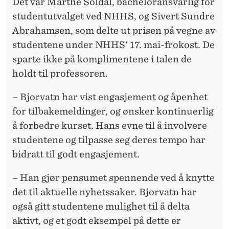
E
Det var Marthe Soldal, bacheloransvarlig for
studentutvalget ved NHHS, og Sivert Sundre
R
Abrahamsen, som delte ut prisen på vegne av
studentene under NHHS' 17. mai-frokost. De
sparte ikke på komplimentene i talen de
holdt til professoren.
– Bjorvatn har vist engasjement og åpenhet
for tilbakemeldinger, og ønsker kontinuerlig
å forbedre kurset. Hans evne til å involvere
studentene og tilpasse seg deres tempo har
bidratt til godt engasjement.
– Han gjør pensumet spennende ved å knytte
det til aktuelle nyhetssaker. Bjorvatn har
også gitt studentene mulighet til å delta
aktivt, og et godt eksempel på dette er