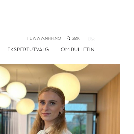
SØK
TIL WWW.NHH.NO
NO
I
NETTSTEDET
EKSPERTUTVALG
OM BULLETIN