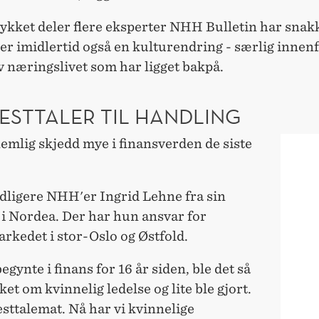
rykket deler flere eksperter NHH Bulletin har snak
er imidlertid også en kulturendring - særlig innen
v næringslivet som har ligget bakpå.
ESTTALER TIL HANDLING
emlig skjedd mye i finansverden de siste
idligere NHH'er Ingrid Lehne fra sin
 i Nordea. Der har hun ansvar for
rkedet i stor-Oslo og Østfold.
begynte i finans for 16 år siden, ble det så
ket om kvinnelig ledelse og lite ble gjort.
esttalemat. Nå har vi kvinnelige