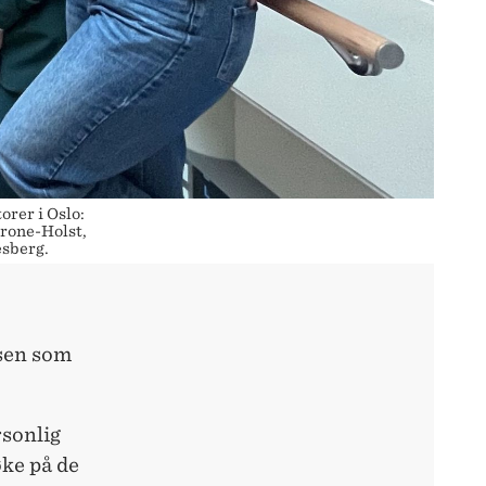
er i Oslo:
hrone-Holst,
esberg.
ssen som
rsonlig
øke på de