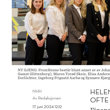
VI
UNDERVURDERER
OSS
SELV
NY GJENG: FremHenne består blant annet av av Johanne
Gamst Glittenberg), Maren Torød Skeie, Elisa Anderss
Dorlöchter, Ingeborg Frigsatd Aarbø og Synnøve Bjø
HELEN
NHH
Av
Redaksjonen
OFTE
17. juni 2024 12:12