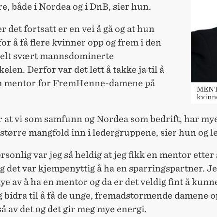
e, både i Nordea og i DnB, sier hun.
r det fortsatt er en vei å gå og at hun
or å få flere kvinner opp og frem i den
nelt svært mannsdominerte
elen. Derfor var det lett å takke ja til å
om mentor for FremHenne-damene på
MENTO
kvinn
r at vi som samfunn og Nordea som bedrift, har mye
t større mangfold inn i ledergruppene, sier hun og le
rsonlig var jeg så heldig at jeg fikk en mentor etter 
 det var kjempenyttig å ha en sparringspartner. J
ye av å ha en mentor og da er det veldig fint å kunne 
g bidra til å få de unge, fremadstormende damene o
å av det og det gir meg mye energi.