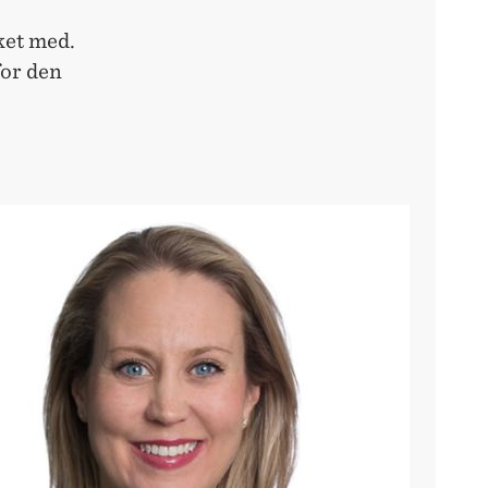
ket med.
for den