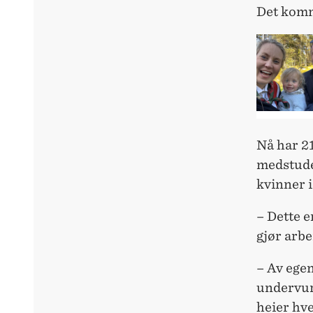
Det komm
Nå har 2
medstude
kvinner i
– Dette e
gjør arbe
– Av egen
undervurd
heier hve