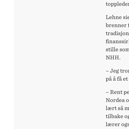
toppleder
Lehne sie
brenner f
tradisjo
finanssirk
stille s
NHH.
– Jeg tro
på å få e
– Rent pe
Nordea og
lært så m
tilbake o
lærer ogs