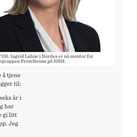
R: Ingrid Lehne i Nordea er nå mentor for
egruppen FremHenne på NHH.
 å tjene
gger til:
seks år i
eg har
gi litt
pp. Jeg