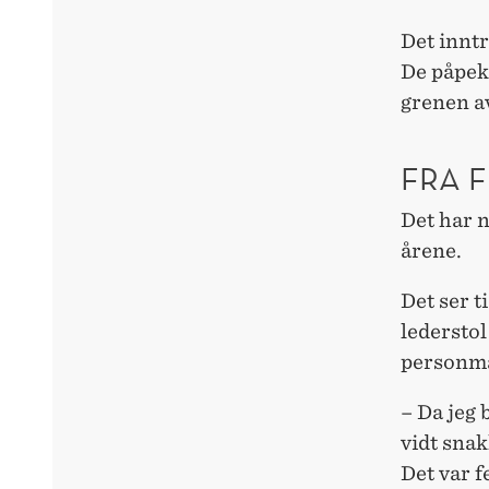
Det innt
De påpek
grenen a
FRA F
Det har n
årene.
Det ser t
lederstol
personma
– Da jeg 
vidt snak
Det var f