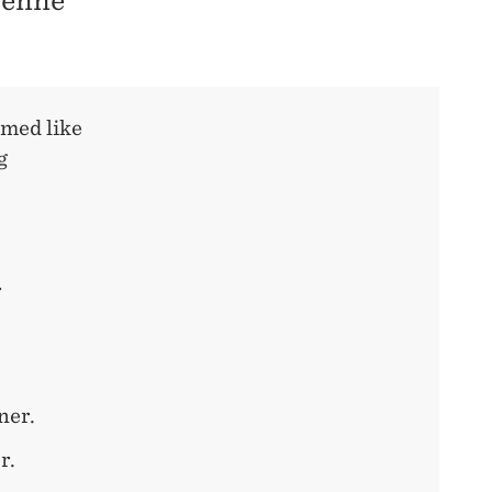
Henne
l med like
g
r
ner.
er.