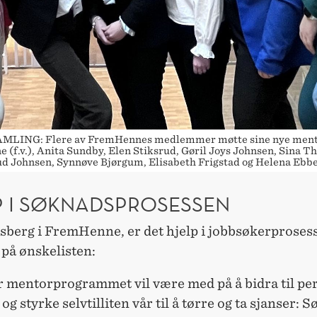
LING: Flere av FremHennes medlemmer møtte sine nye mentor
e (f.v.), Anita Sundby, Elen Stiksrud, Gøril Joys Johnsen, Sina T
d Johnsen, Synnøve Bjørgum, Elisabeth Frigstad og Helena Ebb
P I SØKNADSPROSESSEN
sberg i FremHenne, er det hjelp i jobbsøkerprose
 på ønskelisten:
r mentorprogrammet vil være med på å bidra til pe
 og styrke selvtilliten vår til å tørre og ta sjanser: S