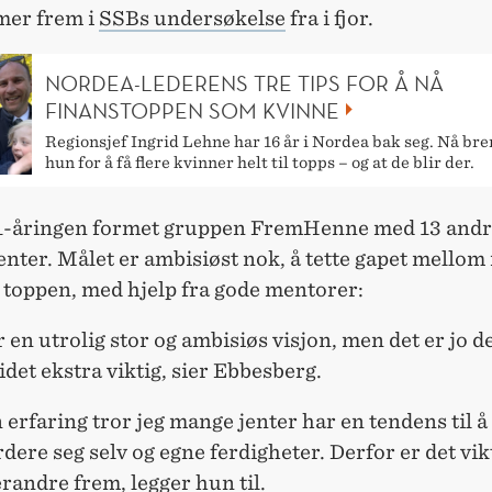
er frem i
SSBs undersøkelse
fra i fjor.
NORDEA-LEDERENS TRE TIPS FOR Å NÅ
FINANSTOPPEN SOM KVINNE
Regionsjef Ingrid Lehne har 16 år i Nordea bak seg. Nå br
hun for å få flere kvinner helt til topps – og at de blir der.
1-åringen formet gruppen FremHenne med 13 and
nter. Målet er ambisiøst nok, å tette gapet mello
 toppen, med hjelp fra gode mentorer:
r en utrolig stor og ambisiøs visjon, men det er jo d
idet ekstra viktig, sier Ebbesberg.
 erfaring tror jeg mange jenter har en tendens til å
ere seg selv og egne ferdigheter. Derfor er det vikt
randre frem, legger hun til.