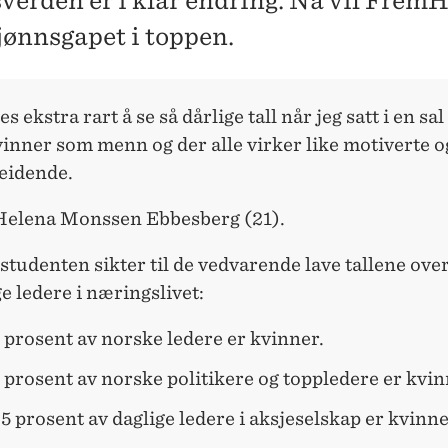
verden er i klar endring. Nå vil Frem
kjønnsgapet i toppen.
es ekstra rart å se så dårlige tall når jeg satt i en sa
inner som menn og der alle virker like motiverte o
eidende.
 Helena Monssen Ebbesberg (21).
tudenten sikter til de vedvarende lave tallene ove
e ledere i næringslivet:
prosent av norske ledere er kvinner.
prosent av norske politikere og toppledere er kvin
5 prosent av daglige ledere i aksjeselskap er kvinn