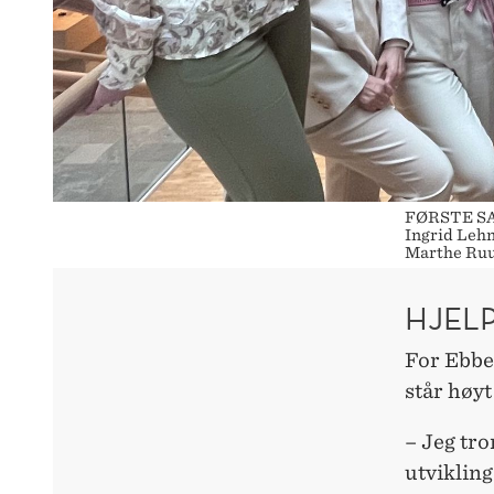
FØRSTE SAM
Ingrid Lehn
Marthe Ruu
HJEL
For Ebbe
står høyt
– Jeg tro
utvikling