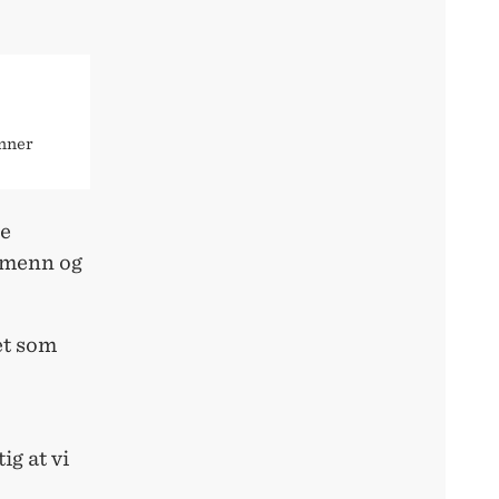
enner
re
m menn og
et som
ig at vi