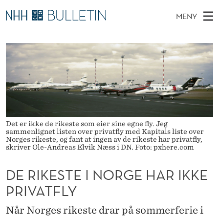
D
MENY
E
H
NO
TIL WWW.NHH.NO
S
R
O
Ø
K
Stipendiater og nye forskerprofiler
V
I
I
N
E
Disputaser
E
K
T
T
D
Ekspertutvalg
S
E
T
M
E
Om Bulletin
D
S
E
E
Det er ikke de rikeste som eier sine egne fly. Jeg
T
N
T
sammenlignet listen over privatfly med Kapitals liste over
Norges rikeste, og fant at ingen av de rikeste har privatfly,
Y
skriver Ole-Andreas Elvik Næss i DN. Foto: pxhere.com
E
I
DE RIKESTE I NORGE HAR IKKE
N
PRIVATFLY
O
Når Norges rikeste drar på sommerferie i