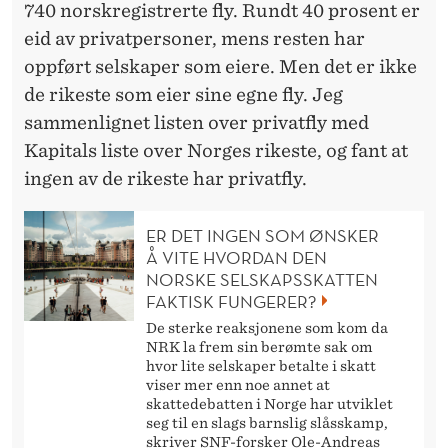
I
740 norskregistrerte fly. Rundt 40 prosent er
eid av privatpersoner, mens resten har
V
oppført selskaper som eiere. Men det er ikke
A
de rikeste som eier sine egne fly. Jeg
T
sammenlignet listen over privatfly med
F
Kapitals liste over Norges rikeste, og fant at
ingen av de rikeste har privatfly.
L
Y
ER DET INGEN SOM ØNSKER
Å VITE HVORDAN DEN
NORSKE SELSKAPSSKATTEN
FAKTISK FUNGERER?
De sterke reaksjonene som kom da
NRK la frem sin berømte sak om
hvor lite selskaper betalte i skatt
viser mer enn noe annet at
skattedebatten i Norge har utviklet
seg til en slags barnslig slåsskamp,
skriver SNF-forsker Ole-Andreas