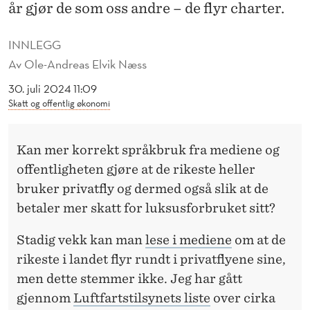
R
år gjør de som oss andre – de flyr charter.
G
INNLEGG
E
Av
Ole-Andreas Elvik Næss
H
30. juli 2024 11:09
Skatt og offentlig økonomi
A
R
Kan mer korrekt språkbruk fra mediene og
I
offentligheten gjøre at de rikeste heller
K
bruker privatfly og dermed også slik at de
betaler mer skatt for luksusforbruket sitt?
K
E
Stadig vekk kan man
lese i mediene
om at de
rikeste i landet flyr rundt i privatflyene sine,
P
men dette stemmer ikke. Jeg har gått
R
gjennom
Luftfartstilsynets liste
over cirka