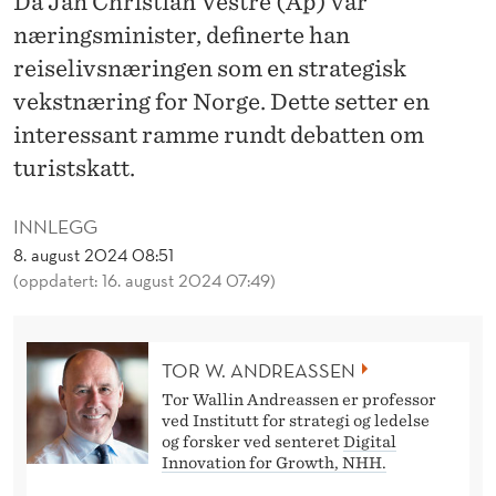
Da Jan Christian Vestre (Ap) var
T
næringsminister, definerte han
U
reiselivsnæringen som en strategisk
T
vekstnæring for Norge. Dette setter en
A
interessant ramme rundt debatten om
turistskatt.
V
E
INNLEGG
N
8. august 2024 08:51
(oppdatert: 16. august 2024 07:49)
N
Y
TOR W. ANDREASSEN
T
Tor Wallin Andreassen er professor
U
ved Institutt for strategi og ledelse
og forsker ved senteret
Digital
R
Innovation for Growth, NHH.