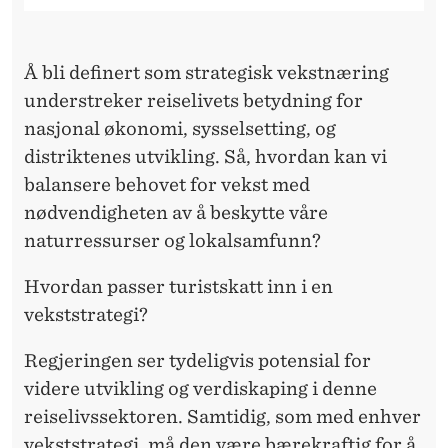
I
S
Å bli definert som strategisk vekstnæring
T
understreker reiselivets betydning for
S
nasjonal økonomi, sysselsetting, og
K
distriktenes utvikling. Så, hvordan kan vi
balansere behovet for vekst med
A
nødvendigheten av å beskytte våre
T
naturressurser og lokalsamfunn?
T
Hvordan passer turistskatt inn i en
vekststrategi?
Regjeringen ser tydeligvis potensial for
videre utvikling og verdiskaping i denne
reiselivssektoren. Samtidig, som med enhver
vekststrategi, må den være bærekraftig for å