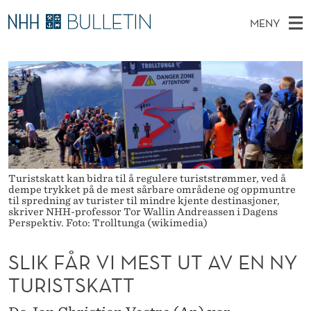
S
MENY
L
H
NO
TIL WWW.NHH.NO
S
I
O
Ø
K
Stipendiater og nye forskerprofiler
V
I
K
N
E
Disputaser
E
F
T
T
D
Ekspertutvalg
S
Å
T
M
E
Om Bulletin
D
R
E
E
T
Turistskatt kan bidra til å regulere turiststrømmer, ved å
N
V
dempe trykket på de mest sårbare områdene og oppmuntre
til spredning av turister til mindre kjente destinasjoner,
Y
I
skriver NHH-professor Tor Wallin Andreassen i Dagens
Perspektiv. Foto: Trolltunga (wikimedia)
M
SLIK FÅR VI MEST UT AV EN NY
E
TURISTSKATT
S