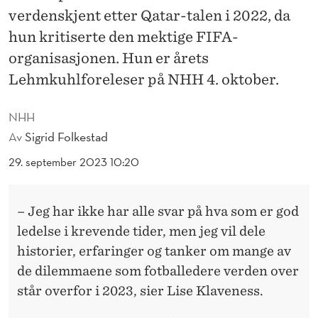
L
verdenskjent etter Qatar-talen i 2022, da
E
hun kritiserte den mektige FIFA-
N
organisasjonen. Hun er årets
Lehmkuhlforeleser på NHH 4. oktober.
D
E
NHH
F
Av
Sigrid Folkestad
O
29. september 2023 10:20
T
– Jeg har ikke har alle svar på hva som er god
B
ledelse i krevende tider, men jeg vil dele
A
historier, erfaringer og tanker om mange av
L
de dilemmaene som fotballedere verden over
står overfor i 2023, sier Lise Klaveness.
L