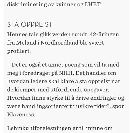
N
diskriminering av kvinner og LHBT.
H
H
STÅ OPPREIST
Hennes tale gikk verden rundt. 42-åringen
fra Meland i Nordhordland ble svært
profilert.
– Det er også et annet poeng som vil ta med
meg i foredraget på NHH. Det handler om
hvordan ledere skal klare å stå oppreist når
de kjemper med utfordrende oppgaver.
Hvordan finne styrke til å drive endringer og
være handlingsorientert i usikre tider?, spør
Klaveness.
Lehmkuhlforelesningen er til minne om