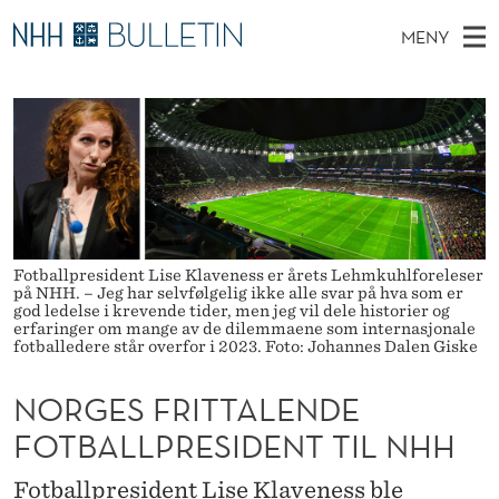
N
MENY
O
H
NO
EN
TIL WWW.NHH.NO
S
R
O
Ø
K
Stipendiater og nye forskerprofiler
V
I
G
N
E
Disputaser
E
E
T
T
D
Ekspertutvalg
S
S
T
M
E
Om Bulletin
D
F
E
E
Fotballpresident Lise Klaveness er årets Lehmkuhlforeleser
T
N
på NHH. – Jeg har selvfølgelig ikke alle svar på hva som er
R
god ledelse i krevende tider, men jeg vil dele historier og
Y
erfaringer om mange av de dilemmaene som internasjonale
I
fotballedere står overfor i 2023. Foto: Johannes Dalen Giske
T
NORGES FRITTALENDE
T
FOTBALLPRESIDENT TIL NHH
A
Fotballpresident Lise Klaveness ble