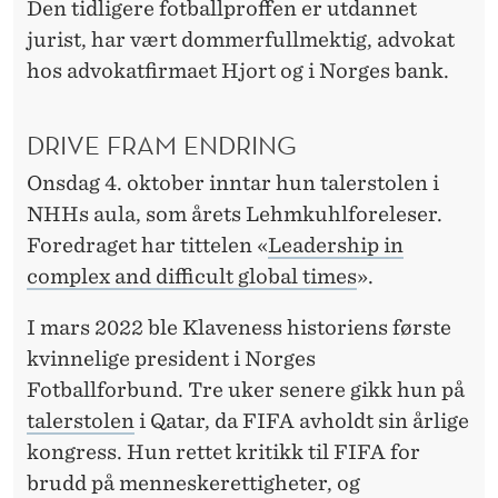
P
Den tidligere fotballproffen er utdannet
jurist, har vært dommerfullmektig, advokat
R
hos advokatfirmaet Hjort og i Norges bank.
E
S
DRIVE FRAM ENDRING
I
Onsdag 4. oktober inntar hun talerstolen i
D
NHHs aula, som årets Lehmkuhlforeleser.
Foredraget har tittelen «
Leadership in
E
complex and difficult global times
».
N
I mars 2022 ble Klaveness historiens første
T
kvinnelige president i Norges
T
Fotballforbund. Tre uker senere gikk hun på
I
talerstolen
i Qatar, da FIFA avholdt sin årlige
kongress. Hun rettet kritikk til FIFA for
L
brudd på menneskerettigheter, og