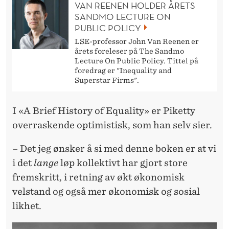
-
VAN REENEN HOLDER ÅRETS
SANDMO LECTURE ON
F
PUBLIC POLICY
O
LSE-professor John Van Reenen er
årets foreleser på The Sandmo
R
Lecture On Public Policy. Tittel på
foredrag er "Inequality and
E
Superstar Firms".
L
I «A Brief History of Equality» er Piketty
E
overraskende optimistisk, som han selv sier.
S
– Det jeg ønsker å si med denne boken er at vi
N
i det
lange
løp kollektivt har gjort store
I
fremskritt, i retning av økt økonomisk
N
velstand og også mer økonomisk og sosial
likhet.
G