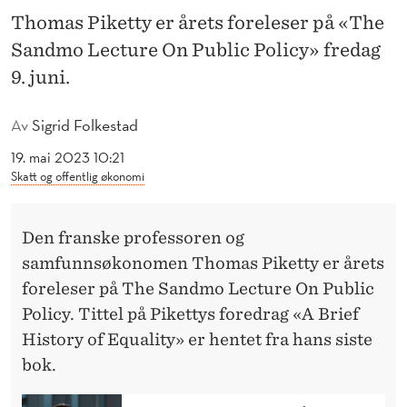
R
Thomas Piketty er årets foreleser på «The
Å
Sandmo Lecture On Public Policy» fredag
R
9. juni.
E
Av
Sigrid Folkestad
T
19. mai 2023 10:21
S
Skatt og offentlig økonomi
S
Den franske professoren og
A
samfunnsøkonomen Thomas Piketty er årets
N
foreleser på The Sandmo Lecture On Public
D
Policy. Tittel på Pikettys foredrag «A Brief
History of Equality» er hentet fra hans siste
M
bok.
O