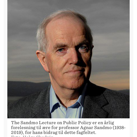
P
Å
N
H
H
The Sandmo Lecture on Public Policy er en årlig
forelesning til ære for professor Agnar Sandmo (1938-
2019), for hans bidrag til dette fagfeltet.