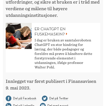
utfordringer, og sikre at bruken er i tråd med
verdiene og målene til høyere
utdanningsinstitusjoner.
ER CHATGPT EN
FUSKEMASKIN?
I dag er bruken av samtaleroboten
ChatGPT en stor hindring for
læring, der både pedagoger og
foreldre må prøve å håndtere dette
forstyrrende elementet i
utdanningen, ifølge professor
Walter Pohl.
Innlegget var først publisert i Finansavisen
9. mai 2023.
Del på Facebook
Del på Twitter
Del på LinkedIn
Del med e-post