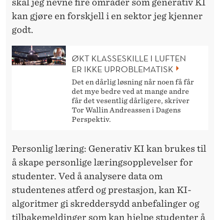
L
skal jeg nevne fire områder som generativ KI
kan gjøre en forskjell i en sektor jeg kjenner
K
godt.
O
M
ØKT KLASSESKILLE I LUFTEN
ER IKKE UPROBLEMATISK
M
Det en dårlig løsning når noen få får
E
det mye bedre ved at mange andre
får det vesentlig dårligere, skriver
N
Tor Wallin Andreassen i Dagens
Perspektiv.
Personlig læring: Generativ KI kan brukes til
å skape personlige læringsopplevelser for
studenter. Ved å analysere data om
studentenes atferd og prestasjon, kan KI-
algoritmer gi skreddersydd anbefalinger og
tilbakemeldinger som kan hjelpe studenter å