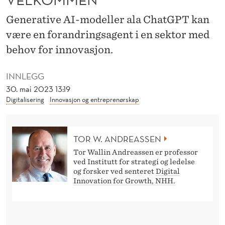
S
Generative AI-modeller ala ChatGPT kan
K
være en forandringsagent i en sektor med
E
behov for innovasjon.
R
INNLEGG
K
30. mai 2023 13:19
I
Digitalisering
Innovasjon og entreprenørskap
I
H
TOR W. ANDREASSEN
Ø
Tor Wallin Andreassen er professor
ved Institutt for strategi og ledelse
Y
og forsker ved senteret
Digital
Innovation for Growth, NHH.
E
R