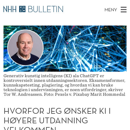
H
MENY
V
H
NO
TIL WWW.NHH.NO
S
O
O
Ø
K
Stipendiater og nye forskerprofiler
V
I
R
N
E
Disputaser
E
F
T
T
D
Ekspertutvalg
S
O
T
M
E
Om Bulletin
D
R
E
E
T
Generativ kunstig intelligens (KI) ala ChatGPT er
N
J
kontroversielt innen utdanningssektoren. Eksamensformer,
Y
kunnskapstesting, plagiering, og hvordan vi kan bruke
E
teknologien i undervisningen, er noen utfordringer, skriver
Tor W. Andreassen. Foto: Pexels v. Pixabay Marit Hommedal
G
HVORFOR JEG ØNSKER KI I
Ø
HØYERE UTDANNING
N
VELKOMMEN