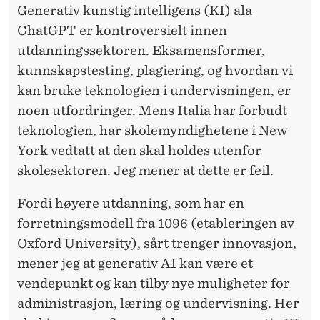
E
Generativ kunstig intelligens (KI) ala
U
ChatGPT er kontroversielt innen
utdanningssektoren. Eksamensformer,
T
kunnskapstesting, plagiering, og hvordan vi
D
kan bruke teknologien i undervisningen, er
A
noen utfordringer. Mens Italia har forbudt
teknologien, har skolemyndighetene i New
N
York vedtatt at den skal holdes utenfor
N
skolesektoren. Jeg mener at dette er feil.
I
Fordi høyere utdanning, som har en
N
forretningsmodell fra 1096 (etableringen av
G
Oxford University), sårt trenger innovasjon,
mener jeg at generativ AI kan være et
V
vendepunkt og kan tilby nye muligheter for
E
administrasjon, læring og undervisning. Her