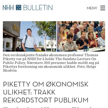
P
MENY
I
H
NO
EN
TIL WWW.NHH.NO
S
K
O
Ø
K
Stipendiater og nye forskerprofiler
V
I
E
N
E
Disputaser
E
T
T
T
D
Ekspertutvalg
S
T
T
M
E
Om Bulletin
Den verdenskjente franske økonomen professor Thomas
D
Y
E
E
Piketty var på NHH for å holde The Sandmo Lecture On
T
Public Policy. Nærmere 300 personer hadde meldt seg på
N
O
Pikettys forelesning om økonomisk ulikhet. Foto: Helge
Skodvin
Y
M
PIKETTY OM ØKONOMISK
Ø
ULIKHET: TRAKK
K
REKORDSTORT PUBLIKUM
O