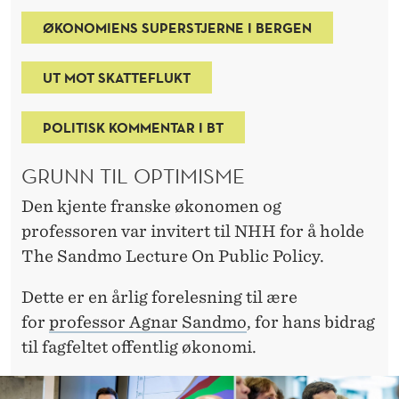
T
ØKONOMIENS SUPERSTJERNE I BERGEN
:
T
UT MOT SKATTEFLUKT
R
POLITISK KOMMENTAR I BT
A
K
GRUNN TIL OPTIMISME
K
Den kjente franske økonomen og
professoren var invitert til NHH for å holde
R
The Sandmo Lecture On Public Policy.
E
Dette er en årlig forelesning til ære
K
for
professor Agnar Sandmo
, for hans bidrag
O
til fagfeltet offentlig økonomi.
R