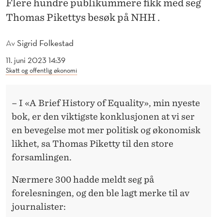
Flere hundre publikummere fikk med seg
N
Thomas Pikettys besøk på NHH .
O
M
Av
Sigrid Folkestad
I
11. juni 2023 14:39
Skatt og offentlig økonomi
S
K
– I «A Brief History of Equality», min nyeste
U
bok, er den viktigste konklusjonen at vi ser
L
en bevegelse mot mer politisk og økonomisk
likhet, sa Thomas Piketty til den store
I
forsamlingen.
K
Nærmere 300 hadde meldt seg på
H
forelesningen, og den ble lagt merke til av
E
journalister: