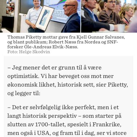
D
S
T
O
Thomas Piketty mottar gave fra Kjell Gunnar Salvanes,
og blant publikum; Robert Næss fra Nordea og SNF-
R
forsker Ole-Andreas Elvik-Næss.
Foto: Helge Skodvin
T
P
– Jeg mener det er grunn til å være
optimistisk. Vi har beveget oss mot mer
U
økonomisk likhet, historisk sett, sier Piketty,
B
og legger til:
L
– Det er selvfølgelig ikke perfekt, men i et
I
langt historisk perspektiv – som starter på
K
slutten av 1700-tallet, spesielt i Frankrike,
men også i USA, og fram til i dag, ser vi store