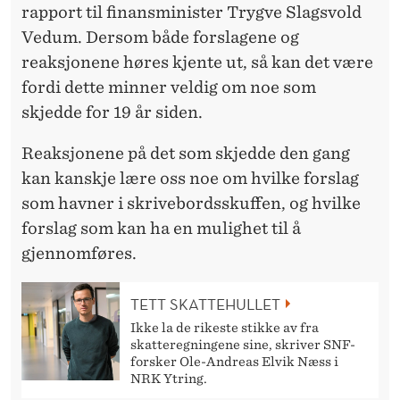
?
rapport til finansminister Trygve Slagsvold
»
Vedum. Dersom både forslagene og
reaksjonene høres kjente ut, så kan det være
fordi dette minner veldig om noe som
skjedde for 19 år siden.
Reaksjonene på det som skjedde den gang
kan kanskje lære oss noe om hvilke forslag
som havner i skrivebordsskuffen, og hvilke
forslag som kan ha en mulighet til å
gjennomføres.
TETT SKATTEHULLET
Ikke la de rikeste stikke av fra
skatteregningene sine, skriver SNF-
forsker Ole-Andreas Elvik Næss i
NRK Ytring.