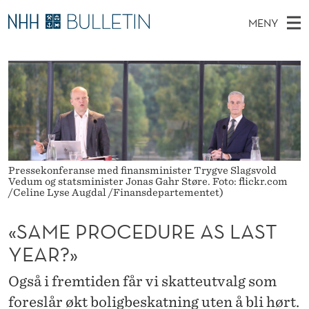
«
MENY
S
H
NO
TIL WWW.NHH.NO
S
A
O
Ø
K
Stipendiater og nye forskerprofiler
V
I
M
N
E
Disputaser
E
E
T
T
D
Ekspertutvalg
S
P
T
M
E
Om Bulletin
D
R
E
E
Pressekonferanse med finansminister Trygve Slagsvold
T
N
Vedum og statsminister Jonas Gahr Støre. Foto: flickr.com
O
/Celine Lyse Augdal /Finansdepartementet)
Y
C
«SAME PROCEDURE AS LAST
E
YEAR?»
D
Også i fremtiden får vi skatteutvalg som
U
foreslår økt boligbeskatning uten å bli hørt.