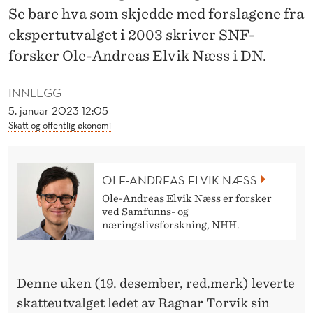
R
Se bare hva som skjedde med forslagene fra
E
ekspertutvalget i 2003 skriver SNF-
forsker Ole-Andreas Elvik Næss i DN.
A
S
INNLEGG
L
5. januar 2023 12:05
Skatt og offentlig økonomi
A
S
OLE-ANDREAS ELVIK NÆSS
T
Ole-Andreas Elvik Næss er forsker
Y
ved Samfunns- og
næringslivsforskning, NHH.
E
A
Denne uken (19. desember, red.merk) leverte
R
skatteutvalget ledet av Ragnar Torvik sin