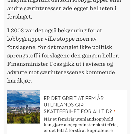
andre særinteresser ødelegger helheten i
forslaget.
I 2003 var det også bekymring for at
lobbygrupper ville stoppe noen av
forslagene, for det manglet ikke politisk
sprengstoff i forslagene den gangen heller.
Finansminister Foss gikk ut i avisene og
advarte mot særinteressenes kommende
hardkjør.
ER DET GREIT AT FEM ÅR
UTENLANDS GIR
SKATTEFRIHET FOR ALLTID?
Når et femårig utenlandsopphold
kan gjøre aksjegevinster skattefrie,
er det lett å forstå at kapitaleiere