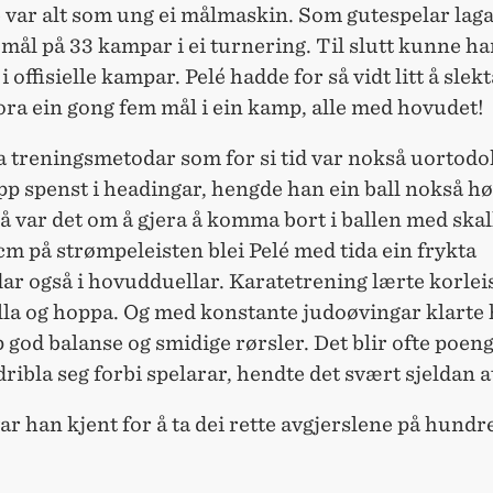
 var alt som ung ei målmaskin. Som gutespelar laga
mål på 33 kampar i ei turnering. Til slutt kunne han
 offisielle kampar. Pelé hadde for så vidt litt å slekt
ra ein gong fem mål i ein kamp, alle med hovudet!
a treningsmetodar som for si tid var nokså uortodo
pp spenst i headingar, hengde han ein ball nokså hø
Så var det om å gjera å komma bort i ballen med ska
cm på strømpeleisten blei Pelé med tida ein frykta
ar også i hovudduellar. Karatetrening lærte korlei
lla og hoppa. Og med konstante judoøvingar klarte 
 god balanse og smidige rørsler. Det blir ofte poeng
dribla seg forbi spelarar, hendte det svært sjeldan at
 var han kjent for å ta dei rette avgjerslene på hundr