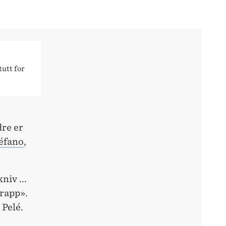
utt for
dre er
téfano
,
iv ...
trapp».
Pelé.