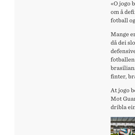
«O jogo b
om å defi
fotball o
Mange er 
då dei sl
defensive
fotballen
brasilian
finter, b
At jogo b
Mot Guara
dribla ei