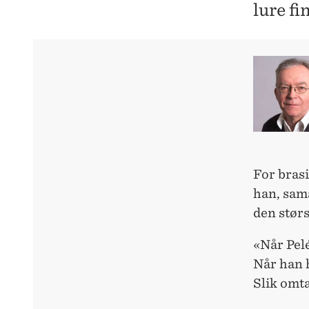
lure fi
For brasi
han, sa
den størs
«Når Pel
Når han h
Slik omt