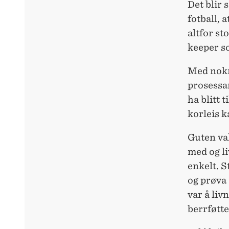
Det blir 
fotball, a
altfor st
keeper so
Med nokr
prosessar
ha blitt 
korleis 
Guten vak
med og li
enkelt. S
og prøva 
var å liv
berrføtte