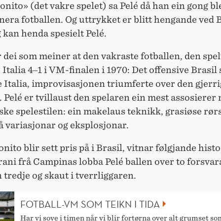
onito» (det vakre spelet) sa Pelé då han ein gong bl
nera fotballen. Og uttrykket er blitt hengande ved B
g kan henda spesielt Pelé.
dei som meiner at den vakraste fotballen, den spel
o Italia 4‒1 i VM-finalen i 1970: Det offensive Brasil 
 Italia, improvisasjonen triumferte over den gjerr
. Pelé er tvillaust den spelaren ein mest assosierer
ske spelestilen: ein makelaus teknikk, grasiøse rørs
rå variasjonar og eksplosjonar.
onito blir sett pris på i Brasil, vitnar følgjande hist
ni frå Campinas lobba Pelé ballen over to forsvar
n tredje og skaut i tverrliggaren.
FOTBALL-VM SOM TEIKN I TIDA
Har vi sove i timen når vi blir fortørna over alt grumset s