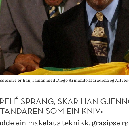
e oss andre er han, saman med Diego Armando Maradona og Alfredo 
 PELÉ SPRANG, SKAR HAN GJEN
TANDAREN SOM EIN KNIV»
dde ein makelaus teknikk, grasiøse rør