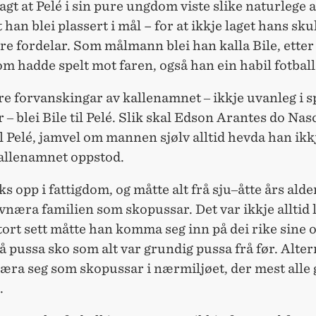
sagt at Pelé i sin pure ungdom viste slike naturlege 
t han blei plassert i mål – for at ikkje laget hans sku
ore fordelar. Som målmann blei han kalla Bile, etter
m hadde spelt mot faren, også han ein habil fotball
e forvanskingar av kallenamnet ‒ ikkje uvanleg i s
 ‒ blei Bile til Pelé. Slik skal Edson Arantes do Na
til Pelé, jamvel om mannen sjølv alltid hevda han ikk
kallenamnet oppstod.
s opp i fattigdom, og måtte alt frå sju‒åtte års alde
vnæra familien som skopussar. Det var ikkje alltid 
tort sett måtte han komma seg inn på dei rike sine
å pussa sko som alt var grundig pussa frå før. Alter
næra seg som skopussar i nærmiljøet, der mest alle 
.