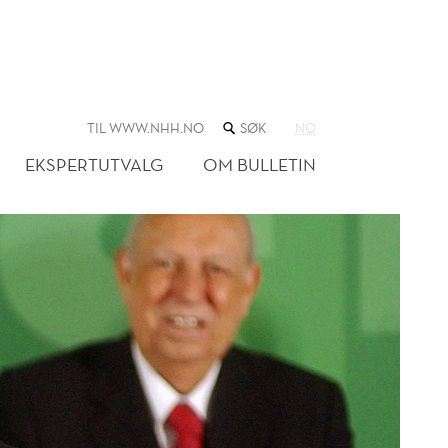
SØK
TIL WWW.NHH.NO
NO
I
NETTSTEDET
EKSPERTUTVALG
OM BULLETIN