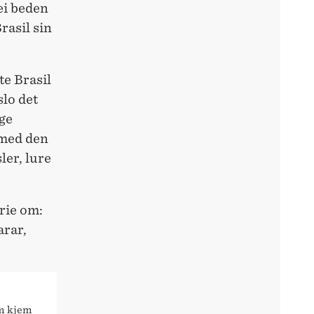
ei beden
rasil sin
te Brasil
slo det
ige
 med den
ler, lure
orie om:
arar,
om kjem