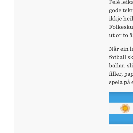
Pelé leik
gode tek
ikkje hei
Folkesku
ut or to å
Når ein l
fotball s
ballar, s
filler, p
spela på 