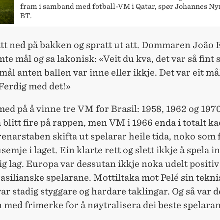
fram i samband med fotball-VM i Qatar, spør Johannes Ny
BT.
tt ned på bakken og spratt ut att. Dommaren João 
te mål og sa lakonisk: «Veit du kva, det var så fint s
l anten ballen var inne eller ikkje. Det var eit mål
 Ferdig med det!»
med på å vinne tre VM for Brasil: 1958, 1962 og 1970
blitt fire på rappen, men VM i 1966 enda i totalt ka
renarstaben skifta ut spelarar heile tida, noko som f
usemje i laget. Ein klarte rett og slett ikkje å spela 
ig lag. Europa var dessutan ikkje noka udelt positiv
rasilianske spelarane. Mottiltaka mot Pelé sin tekn
var stadig styggare og hardare taklingar. Og så var d
 med frimerke for å nøytralisera dei beste spelaran