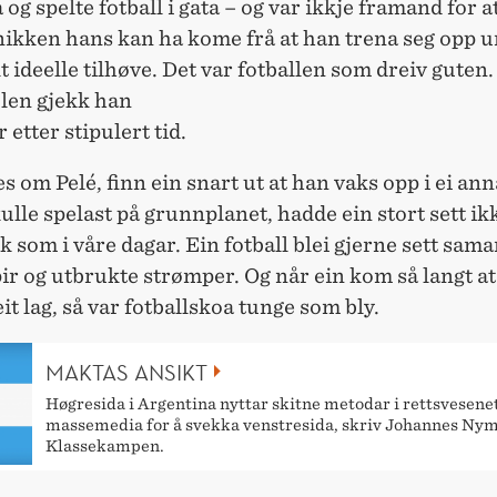
a og spelte fotball i gata – og var ikkje framand for a
nikken hans kan ha kome frå at han trena seg opp 
lt ideelle tilhøve. Det var fotballen som dreiv guten.
len gjekk han
r etter stipulert tid.
es om Pelé, finn ein snart ut at han vaks opp i ei ann
kulle spelast på grunnplanet, hadde ein stort sett ik
lik som i våre dagar. Ein fotball blei gjerne sett sama
apir og utbrukte strømper. Og når ein kom så langt at
eit lag, så var fotballskoa tunge som bly.
MAKTAS ANSIKT
Høgresida i Argentina nyttar skitne metodar i rettsvesene
massemedia for å svekka venstresida, skriv Johannes Nym
Klassekampen.