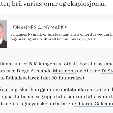
nter, brå variasjonar og eksplosjonar.
JOHANNES A. NYMARK
Johannes Nymark er førsteamanuensis emeritus ved Instit
fagspråk og interkulturell kommunikasjon, NHH.
lianarane er Pelé kongen av fotball. For alle oss an
man med Diego Armando
Maradona
og Alfredo
Di S
te fotballspelaren i det 20. hundreåret.
é sprang, skar han gjennom motstandaren som ein kn
oppa, løfta han seg opp i lufta som om lufta var ei 
ala den uruguayanske forfattaren
Eduardo Galeano