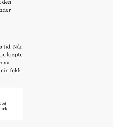
t den
under
a tid. Når
kje kjøpte
n av
 ein fekk
t og
ark i