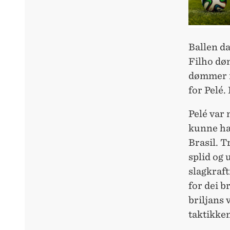
Ballen da
Filho døm
dømmer må
for Pelé.
Pelé var 
kunne ha 
Brasil. T
splid og 
slagkraft
for dei b
briljans 
taktikken