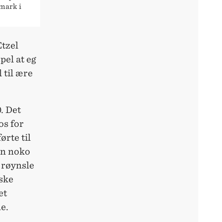
mark i
Etzel
pel at eg
 til ære
. Det
os for
ørte til
inn noko
 røynsle
iske
et
e.