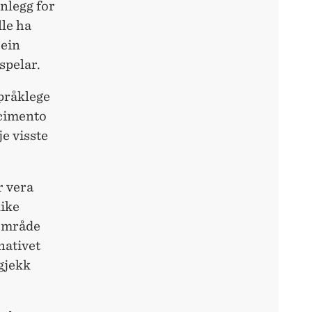
anlegg for
lle ha
 ein
spelar.
pråklege
scimento
je visste
r vera
like
 område
nativet
gjekk