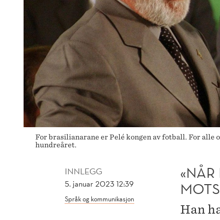
KNIV»
For brasilianarane er Pelé kongen av fotball. For all
hundreåret.
«NÅR
INNLEGG
5. januar 2023 12:39
MOTS
Språk og kommunikasjon
Han ha