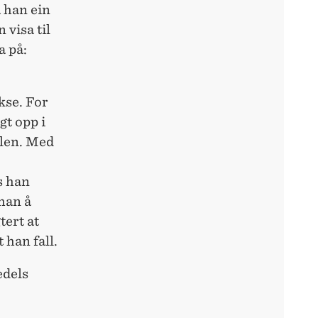
 han ein
 visa til
a på:
kse. For
gt opp i
llen. Med
s han
han å
tert at
 han fall.
edels