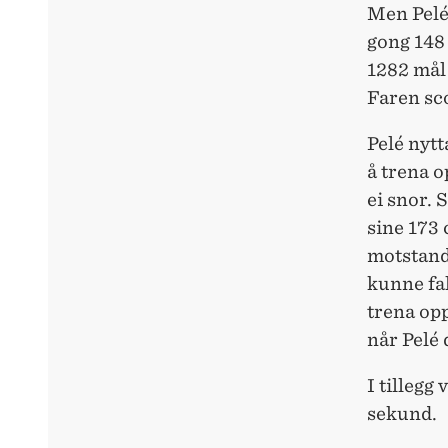
Men Pelé
gong 148 
1282 mål i
Faren sco
Pelé nytt
å trena o
ei snor. 
sine 173 
motstand
kunne fa
trena opp
når Pelé 
I tillegg
sekund.