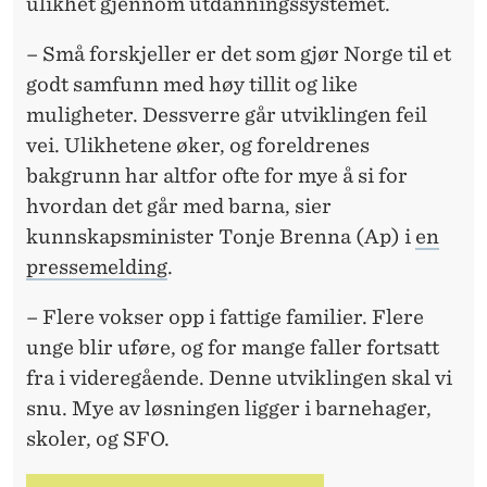
E
ulikhet gjennom utdanningssystemet.
– Små forskjeller er det som gjør Norge til et
godt samfunn med høy tillit og like
muligheter. Dessverre går utviklingen feil
vei. Ulikhetene øker, og foreldrenes
bakgrunn har altfor ofte for mye å si for
hvordan det går med barna, sier
kunnskapsminister Tonje Brenna (Ap) i
en
pressemelding
.
– Flere vokser opp i fattige familier. Flere
unge blir uføre, og for mange faller fortsatt
fra i videregående. Denne utviklingen skal vi
snu. Mye av løsningen ligger i barnehager,
skoler, og SFO.