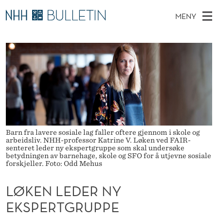
L
MENY
Ø
H
NO
EN
TIL WWW.NHH.NO
S
K
O
Ø
K
Stipendiater og nye forskerprofiler
V
I
E
N
E
Disputaser
E
N
T
T
D
Ekspertutvalg
S
L
T
M
E
Om Bulletin
D
E
E
E
T
N
D
Barn fra lavere sosiale lag faller oftere gjennom i skole og
arbeidsliv. NHH-professor Katrine V. Løken ved FAIR-
Y
E
senteret leder ny ekspertgruppe som skal undersøke
betydningen av barnehage, skole og SFO for å utjevne sosiale
forskjeller. Foto: Odd Mehus
R
N
LØKEN LEDER NY
Y
EKSPERTGRUPPE