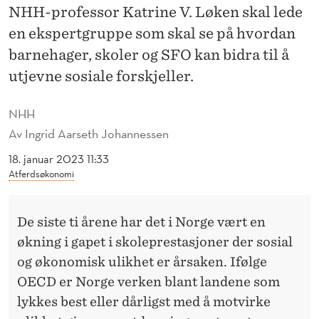
E
NHH-professor Katrine V. Løken skal lede
K
en ekspertgruppe som skal se på hvordan
barnehager, skoler og SFO kan bidra til å
S
utjevne sosiale forskjeller.
P
E
NHH
Av
Ingrid Aarseth Johannessen
R
18. januar 2023 11:33
T
Atferdsøkonomi
G
R
De siste ti årene har det i Norge vært en
U
økning i gapet i skoleprestasjoner der sosial
og økonomisk ulikhet er årsaken. Ifølge
P
OECD er Norge verken blant landene som
P
lykkes best eller dårligst med å motvirke