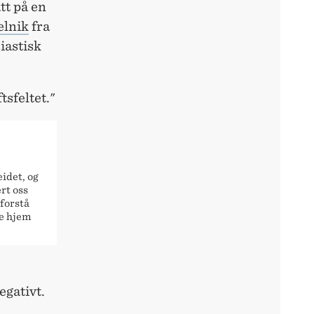
tt på en
elnik
fra
iastisk
sfeltet."
idet, og
rt oss
 forstå
ve hjem
egativt.