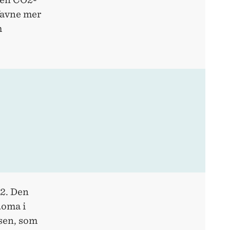
mfavne mer
m
22. Den
Roma i
sen, som