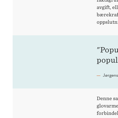
avgift, e
bærekraft
oppslutni
"Popu
popul
Jørgens
Denne sam
glovarme 
forbinde