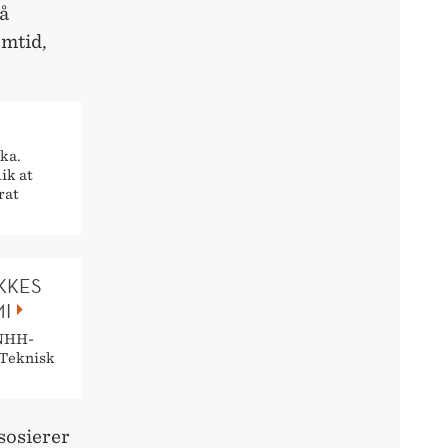
 å
emtid,
ka.
ik at
rat
KKES
I
 NHH-
 Teknisk
sosierer