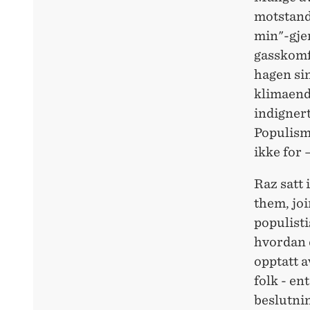
motstand
min"-gje
gasskomfy
hagen sin
klimaend
indignert
Populism
ikke for
Raz satt 
them, joi
populist
hvordan d
opptatt a
folk - en
beslutnin