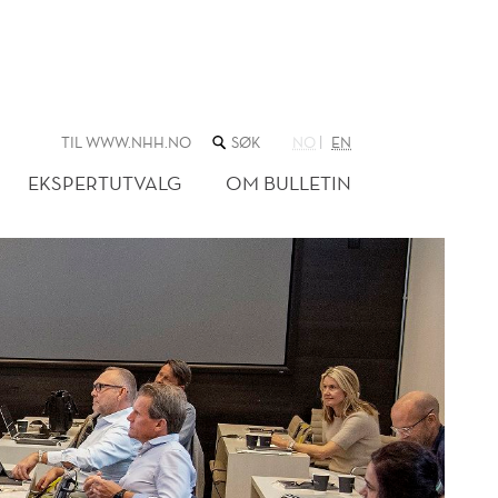
SØK
TIL WWW.NHH.NO
NO
EN
I
NETTSTEDET
EKSPERTUTVALG
OM BULLETIN