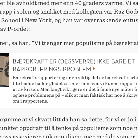
het ble avholdt med mer enn 40 graders varme. Vi sa
app i solen og snakket med kollegaen vår
Raz God
School i New York, og han var overraskende entus
av P-ordet:
e", sa han. "Vi trenger mer populisme på bærekraft
BÆREKRAFT ER (DESSVERRE) IKKE BARE ET
RAPPORTERINGS-PROBLEM
Bærekraftsrapportering er en viktig del av bærekraftsarbe
lite hadde hadde gledet oss mer enn hvis vi kunne rapporte
ut av krisen. Men langt viktigere er det å finne nye måter å
og løse problemene på – slik at man faktisk har noe å skri
om i rapportene.
rømme at vi skvatt litt da han sa dette, for vi er jo i
nktet oppdratt til å tenke på populisme som noe n
 oss assosierer nok populisme mer med de som er