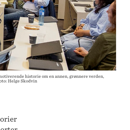
n motiverende historie om en annen, grønnere verden,
Foto: Helge Skodvin
torier
porter