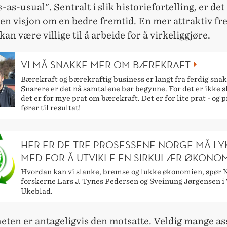
-as-usual". Sentralt i slik historiefortelling, er det
en visjon om en bedre fremtid. En mer attraktiv fr
kan være villige til å arbeide for å virkeliggjøre.
VI MÅ SNAKKE MER OM BÆREKRAFT
Bærekraft og bærekraftig business er langt fra ferdig snak
Snarere er det nå samtalene bør begynne. For det er ikke sl
det er for mye prat om bærekraft. Det er for lite prat - og p
fører til resultat!
HER ER DE TRE PROSESSENE NORGE MÅ LY
MED FOR Å UTVIKLE EN SIRKULÆR ØKONOM
Hvordan kan vi slanke, bremse og lukke økonomien, spør
forskerne Lars J. Tynes Pedersen og Sveinung Jørgensen i
Ukeblad.
eten er antageligvis den motsatte. Veldig mange as