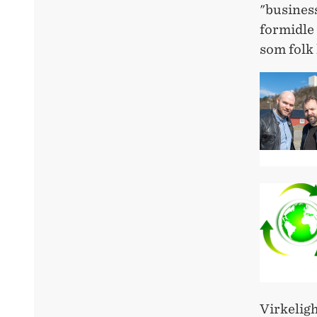
"business
formidle 
som folk 
Virkeligh