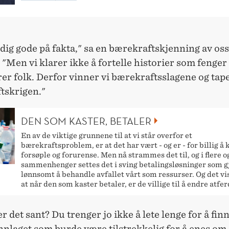
ldig gode på fakta," sa en bærekraftskjenning av oss
 "Men vi klarer ikke å fortelle historier som fenger
er folk. Derfor vinner vi bærekraftsslagene og tap
tskrigen."
DEN SOM KASTER, BETALER
En av de viktige grunnene til at vi står overfor et
bærekraftsproblem, er at det har vært - og er - for billig å 
forsøple og forurense. Men nå strammes det til, og i flere og
sammenhenger settes det i sving betalingsløsninger som g
lønnsomt å behandle avfallet vårt som ressurser. Og det vi
at når den som kaster betaler, er de villige til å endre atfer
r det sant? Du trenger jo ikke å lete lenge for å fin
nnlaget som burde være tilstrekkelig for å enes om