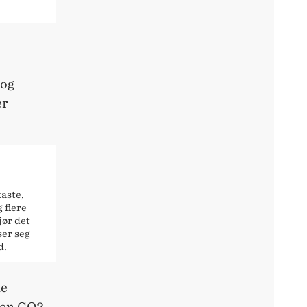
 og
er
kaste,
 flere
jør det
ser seg
d.
ne
 en CO2-