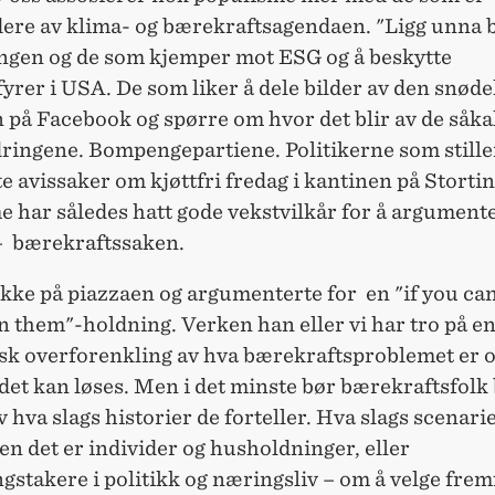
ere av klima- og bærekraftsagendaen. "Ligg unna 
ngen og de som kjemper mot ESG og å beskytte
rer i USA. De som liker å dele bilder av den snøde
 på Facebook og spørre om hvor det blir av de såka
ringene. Bompengepartiene. Politikerne som stiller
e avissaker om kjøttfri fredag i kantinen på Stortin
e har således hatt gode vekstvilkår for å argument
 – bærekraftssaken.
ikke på piazzaen og argumenterte for en "if you can
n them"-holdning. Verken han eller vi har tro på e
isk overforenkling av hva bærekraftsproblemet er 
et kan løses. Men i det minste bør bærekraftsfolk 
v hva slags historier de forteller. Hva slags scenari
ten det er individer og husholdninger, eller
gstakere i politikk og næringsliv – om å velge frem