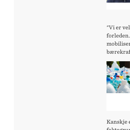
"Vi er ve
forleden.
mobiliser
bærekraf
Kanskje e
faktagru