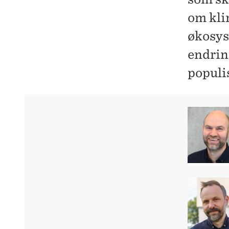
om kli
økosys
endrin
populis