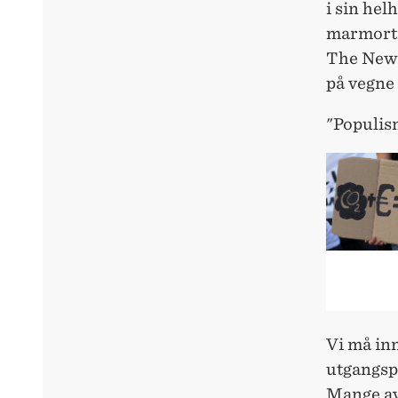
i sin hel
marmortr
The New 
på vegne 
"Populism
Vi må inn
utgangspu
Mange av