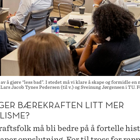
v å gjøre “less bad”. I stedet må vi klare å skape og formidle e
Lars Jacob Tynes Pedersen (til v.) og Sveinung Jørgensen i TU. 
GER BÆREKRAFTEN LITT MER
LISME?
ftsfolk må bli bedre på å fortelle his
per oppslutning. For til tross for rap