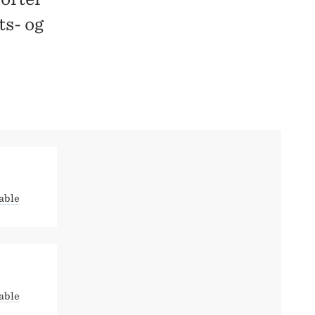
ts- og
able
able