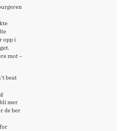
burgeren
kte
lte
 opp i
get.
ere mot –
’t beat
n
og
bli mer
er de ber
for