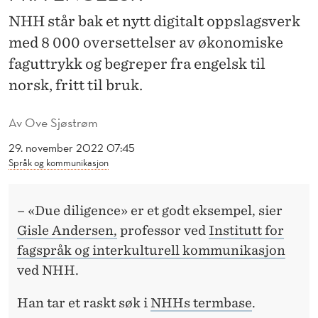
0
NHH står bak et nytt digitalt oppslagsverk
0
med 8 000 oversettelser av økonomiske
0
faguttrykk og begreper fra engelsk til
Ø
norsk, fritt til bruk.
K
Av
Ove Sjøstrøm
O
29. november 2022 07:45
N
Språk og kommunikasjon
O
– «Due diligence» er et godt eksempel, sier
M
Gisle Andersen,
professor ved
Institutt for
I
fagspråk og interkulturell kommunikasjon
S
ved NHH.
K
Han tar et raskt søk i
NHHs termbase
.