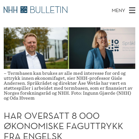
H
MENY
A
H
NO
TIL WWW.NHH.NO
S
R
O
Ø
K
Stipendiater og nye forskerprofiler
V
I
O
N
E
Disputaser
E
V
T
T
D
Ekspertutvalg
S
E
T
M
E
Om Bulletin
D
R
E
– Termbasen kan brukes av alle med interesse for ord og
E
uttrykk innen økonomifaget, sier NHH-professor Gisle
T
N
S
Andersen. Språkrådet og direktør Åse Wetås har vært en
støttespiller i arbeidet med termbasen, som er finansiert av
Y
Norges forskningsråd og NHH. Foto: Ingunn Gjærde (NHH)
A
og Oda Hveem
T
HAR OVERSATT 8 000
T
ØKONOMISKE FAGUTTRYKK
8
FRA ENGELSK