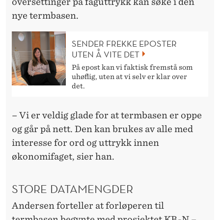
R
oversettinger på faguttrykk kan søke i den
nye termbasen.
A
E
SENDER FREKKE EPOSTER
N
UTEN Å VITE DET
På epost kan vi faktisk fremstå som
G
uhøflig, uten at vi selv er klar over
det.
E
L
– Vi er veldig glade for at termbasen er oppe
S
og går på nett. Den kan brukes av alle med
interesse for ord og uttrykk innen
K
økonomifaget, sier han.
STORE DATAMENGDER
Andersen forteller at forløperen til
termbasen begynte med prosjektet KB-N –