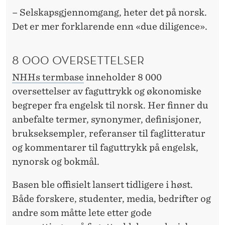
E
– Selskapsgjennomgang, heter det på norsk.
F
Det er mer forklarende enn «due diligence».
A
G
8 000 OVERSETTELSER
U
NHHs termbase
inneholder 8 000
oversettelser av faguttrykk og økonomiske
T
begreper fra engelsk til norsk. Her finner du
T
anbefalte termer, synonymer, definisjoner,
R
brukseksempler, referanser til faglitteratur
og kommentarer til faguttrykk på engelsk,
Y
nynorsk og bokmål.
K
Basen ble offisielt lansert tidligere i høst.
K
Både forskere, studenter, media, bedrifter og
F
andre som måtte lete etter gode