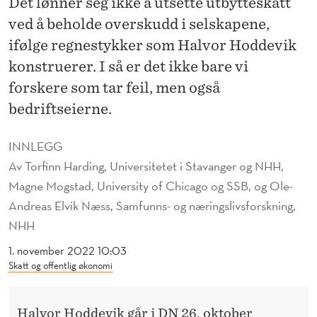
Det lønner seg ikke å utsette utbytteskatt
O
ved å beholde overskudd i selskapene,
N
ifølge regnestykker som Halvor Hoddevik
O
konstruerer. I så er det ikke bare vi
M
forskere som tar feil, men også
bedriftseierne.
T
I
INNLEGG
L
Av
Torfinn Harding, Universitetet i Stavanger og NHH,
Magne Mogstad, University of Chicago og SSB, og Ole-
B
Andreas Elvik Næss, Samfunns- og næringslivsforskning,
A
NHH
K
1. november 2022 10:03
E
Skatt og offentlig økonomi
H
Halvor Hoddevik
går i DN
26. oktober