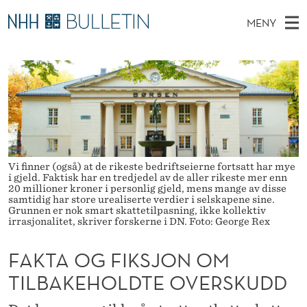
F
MENY
A
H
NO
TIL WWW.NHH.NO
S
K
O
Ø
K
Stipendiater og nye forskerprofiler
V
I
T
N
E
Disputaser
E
A
T
T
D
Ekspertutvalg
S
O
T
M
E
Om Bulletin
D
G
E
E
Vi finner (også) at de rikeste bedriftseierne fortsatt har mye
T
i gjeld. Faktisk har en tredjedel av de aller rikeste mer enn
N
F
20 millioner kroner i personlig gjeld, mens mange av disse
samtidig har store urealiserte verdier i selskapene sine.
Y
I
Grunnen er nok smart skattetilpasning, ikke kollektiv
irrasjonalitet, skriver forskerne i DN. Foto: George Rex
K
FAKTA OG FIKSJON OM
S
TILBAKEHOLDTE OVERSKUDD
J