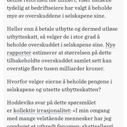
D
tydelig at bedriftseiere har valgt å beholde
D
mye av overskuddene i selskapene sine.
Heller enn å betale utbytte og dermed utløse
utbytteskatt, så velger de i stor grad å
beholde overskuddet i selskapene sine.
Nye
rapporter
estimerer at størrelsen på dette
tilbakeholdte overskuddet samlet sett kan
overstige flere tusen milliarder kroner.
Hvorfor velger eierne å beholde pengene i
selskapene og utsette utbytteskatten?
Hoddeviks svar på dette spørsmålet
er
kollektiv irrasjonalitet
: «I min omgang
med mange velstående mennesker har jeg
oppdaget et utbredt fenomen: skatteallergi.