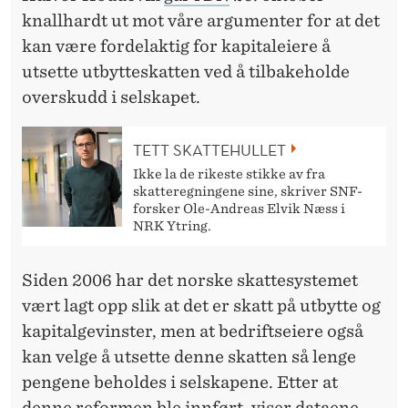
O
knallhardt ut mot våre argumenter for at det
L
kan være fordelaktig for kapitaleiere å
D
utsette utbytteskatten ved å tilbakeholde
overskudd i selskapet.
T
E
TETT SKATTEHULLET
O
Ikke la de rikeste stikke av fra
skatteregningene sine, skriver SNF-
V
forsker Ole-Andreas Elvik Næss i
NRK Ytring.
E
R
Siden 2006 har det norske skattesystemet
S
vært lagt opp slik at det er skatt på utbytte og
kapitalgevinster, men at bedriftseiere også
K
kan velge å utsette denne skatten så lenge
U
pengene beholdes i selskapene. Etter at
denne reformen ble innført, viser dataene