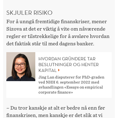
A
G
SKJULER RISIKO
E
For å unngå fremtidige finanskriser, mener
Sizova at det er viktig å vite om nåværende
N
regler er tilstrekkelige for å avsløre hvordan
N
det faktisk står til med dagens banker.
I
HVORDAN GRÜNDERE TAR
2
BESLUTNINGER OG HENTER
0
KAPITAL
Jing Lan disputerer for PhD-graden
0
ved NHH 6. september 2022 med
avhandlingen «Essays on empirical
8
corporate finance»
?
– Du tror kanskje at alt er bedre nå enn før
finanskrisen, men kanskje er det slik at vi