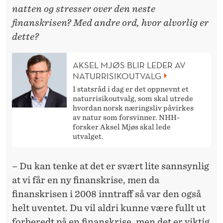
natten og stresser over den neste
finanskrisen? Med andre ord, hvor alvorlig er
dette?
AKSEL MJØS BLIR LEDER AV
NATURRISIKOUTVALG
I statsråd i dag er det oppnevnt et
naturrisikoutvalg, som skal utrede
hvordan norsk næringsliv påvirkes
av natur som forsvinner. NHH-
forsker Aksel Mjøs skal lede
utvalget.
– Du kan tenke at det er svært lite sannsynlig
at vi får en ny finanskrise, men da
finanskrisen i 2008 inntraff så var den også
helt uventet. Du vil aldri kunne være fullt ut
forberedt på en finanskrise, men det er viktig