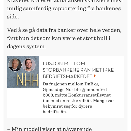
kravene. Målet er at balansen skal sikre mest
mulig sannferdig rapportering fra bankenes
side.
Ved å se på data fra banker over hele verden,
fant hun det som kan være et stort hull i
dagens system.
FUSJON MELLOM
STORBANKENE RAMMET IKKE
BEDRIFTSMARKEDET
Da fusjonen mellom DnB og
Gjensidige Nor ble gjennomført i
2003, måtte Konkurransetilsynet
inn med en rekke vilkår. Mange var
bekymret seg for dyrere
bedriftslån.
– Min modell viser at nåværende