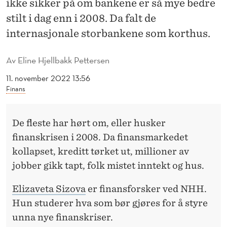
ikke sikker på om bankene er så mye bedre
Y
stilt i dag enn i 2008. Da falt de
E
internasjonale storbankene som korthus.
T
R
Av
Eline Hjellbakk Pettersen
Y
11. november 2022 13:56
Finans
G
G
De fleste har hørt om, eller husker
E
finanskrisen i 2008. Da finansmarkedet
kollapset, kreditt tørket ut, millioner av
R
jobber gikk tapt, folk mistet inntekt og hus.
E
Elizaveta Sizova
er finansforsker ved NHH.
I
Hun studerer hva som bør gjøres for å styre
D
unna nye finanskriser.