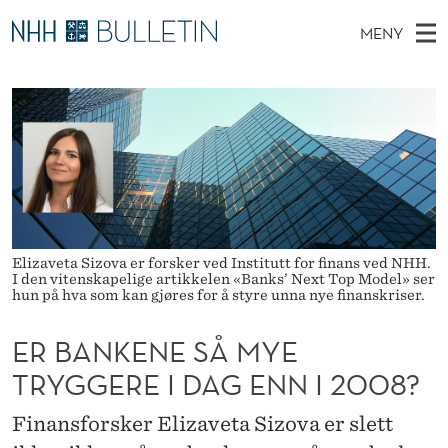
E
MENY
R
H
NO
EN
TIL WWW.NHH.NO
S
B
O
Ø
K
Stipendiater og nye forskerprofiler
V
I
A
N
E
Disputaser
E
N
T
T
D
Ekspertutvalg
S
K
T
M
E
Om Bulletin
D
E
E
E
T
N
Elizaveta Sizova er forsker ved Institutt for finans ved NHH.
N
I den vitenskapelige artikkelen «Banks’ Next Top Model» ser
Y
hun på hva som kan gjøres for å styre unna nye finanskriser.
E
S
ER BANKENE SÅ MYE
TRYGGERE I DAG ENN I 2008?
Å
M
Finansforsker Elizaveta Sizova er slett