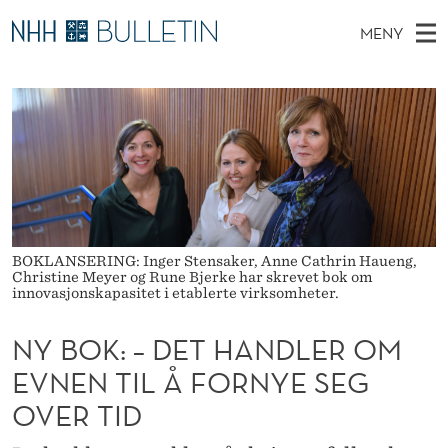
N
MENY
Y
H
NO
TIL WWW.NHH.NO
S
B
O
Ø
K
Stipendiater og nye forskerprofiler
V
I
O
N
E
Disputaser
E
K
T
T
D
Ekspertutvalg
S
:
T
M
E
Om Bulletin
D
–
E
E
T
BOKLANSERING: Inger Stensaker, Anne Cathrin Haueng,
N
D
Christine Meyer og Rune Bjerke har skrevet bok om
Y
innovasjonskapasitet i etablerte virksomheter.
E
NY BOK: – DET HANDLER OM
T
EVNEN TIL Å FORNYE SEG
H
OVER TID
A