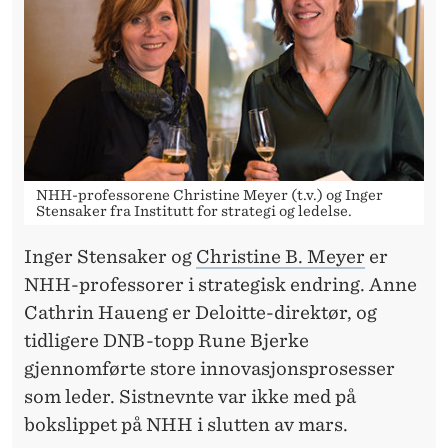
G
O
V
E
R
T
NHH-professorene Christine Meyer (t.v.) og Inger
Stensaker fra Institutt for strategi og ledelse.
I
Inger Stensaker og
Christine B. Meyer
er
D
NHH-professorer i strategisk endring. Anne
Cathrin Haueng er Deloitte-direktør, og
tidligere DNB-topp Rune Bjerke
gjennomførte store innovasjonsprosesser
som leder. Sistnevnte var ikke med på
bokslippet på NHH i slutten av mars.