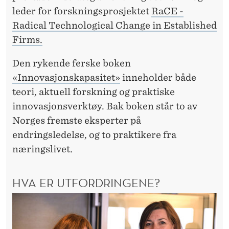
T
leder for forskningsprosjektet
RaCE -
I
Radical Technological Change in Established
L
Firms.
Å
Den rykende ferske boken
F
«Innovasjonskapasitet»
inneholder både
teori, aktuell forskning og praktiske
O
innovasjonsverktøy. Bak boken står to av
R
Norges fremste eksperter på
N
endringsledelse, og to praktikere fra
næringslivet.
Y
E
HVA ER UTFORDRINGENE?
S
E