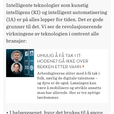
K
Intelligente teknologier som kunstig
N
intelligens (KI) og intelligent automatisering
O
(IA) er på alles lepper for tiden. Det er gode
grunner til det. Vi ser de revolusjonerende
L
virkningene av teknologien i omtrent alle
O
bransjer:
G
UMULIG Å FÅ TAK I IT-
I
HODENE? GÅ IKKE OVER
BEKKEN ETTER VANN
E
Arbeidsgiverne sliter med å få tak i
R
folk, særlig de digitale talentene –
og dyre er de også. Løsningen kan
!
være å mobilisere og utvikle ansatte
man har allerede. Her er tre nyttige
lærdommer.
• I helsevesenet, hvor det brukes til å spore