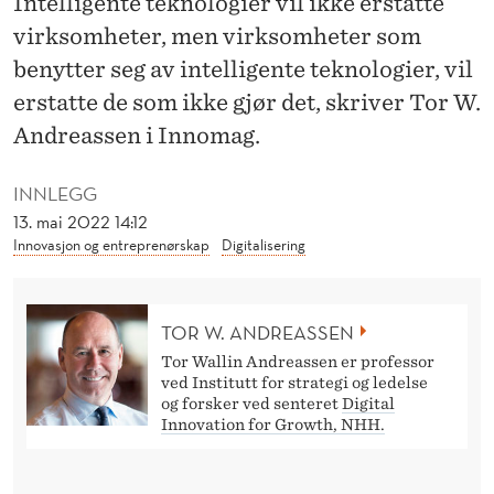
Intelligente teknologier vil ikke erstatte
T
virksomheter, men virksomheter som
E
benytter seg av intelligente teknologier, vil
L
erstatte de som ikke gjør det, skriver Tor W.
L
Andreassen i Innomag.
I
INNLEGG
G
13. mai 2022 14:12
Innovasjon og entreprenørskap
Digitalisering
E
N
TOR W. ANDREASSEN
T
Tor Wallin Andreassen er professor
E
ved Institutt for strategi og ledelse
og forsker ved senteret
Digital
T
Innovation for Growth, NHH.
E