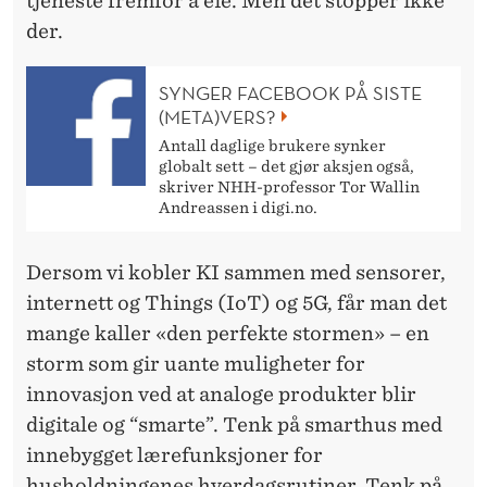
tjeneste fremfor å eie. Men det stopper ikke
der.
SYNGER FACEBOOK PÅ SISTE
(META)VERS?
Antall daglige brukere synker
globalt sett – det gjør aksjen også,
skriver NHH-professor Tor Wallin
Andreassen i digi.no.
Dersom vi kobler KI sammen med sensorer,
internett og Things (IoT) og 5G, får man det
mange kaller «den perfekte stormen» – en
storm som gir uante muligheter for
innovasjon ved at analoge produkter blir
digitale og “smarte”. Tenk på smarthus med
innebygget lærefunksjoner for
husholdningenes hverdagsrutiner. Tenk på