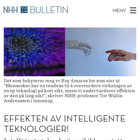
E
MENY
F
H
NO
TIL WWW.NHH.NO
S
F
O
Ø
K
Stipendiater og nye forskerprofiler
V
I
E
N
E
Disputaser
E
K
T
T
D
Ekspertutvalg
S
T
T
M
E
Om Bulletin
D
E
E
E
T
Det som bekymrer meg er Roy Amaras lov som sier at
N
N
“Mennesker har en tendens til å overvurdere virkningen av
en ny teknologi på kort sikt, mens vi undervurderer effekten
Y
A
av den på lang sikt”, skriver NHH-professor Tor Wallin
Andreassen i Innomag.
V
EFFEKTEN AV INTELLIGENTE
I
TEKNOLOGIER!
N