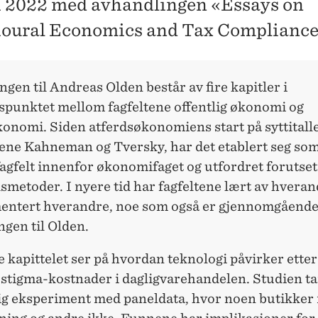
ni 2022 med avhandlingen «Essays on
oural Economics and Tax Compliance
gen til Andreas Olden består av fire kapitler i
spunktet mellom fagfeltene offentlig økonomi og
konomi. Siden atferdsøkonomiens start på syttitall
ene Kahneman og Tversky, har det etablert seg som
fagfelt innenfor økonomifaget og utfordret forutse
smetoder. I nyere tid har fagfeltene lært av hveran
ntert hverandre, noe som også er gjennomgående
gen til Olden.
e kapittelet ser på hvordan teknologi påvirker ette
stigma-kostnader i dagligvarehandelen. Studien tar
lig eksperiment med paneldata, hvor noen butikker