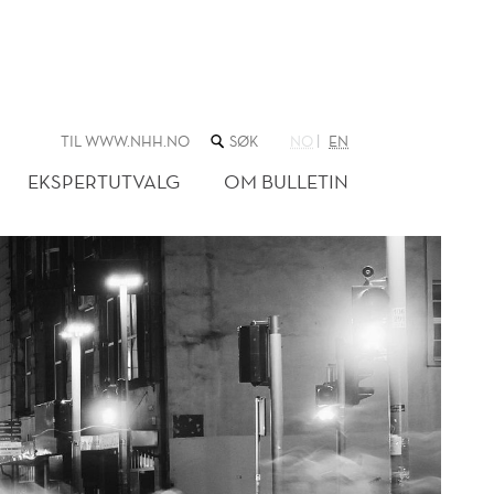
SØK
TIL WWW.NHH.NO
NO
EN
I
NETTSTEDET
EKSPERTUTVALG
OM BULLETIN