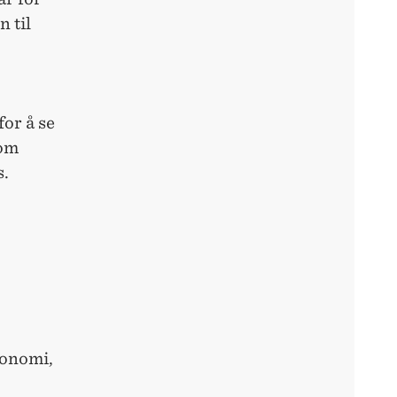
 til
for å se
nom
s.
konomi,