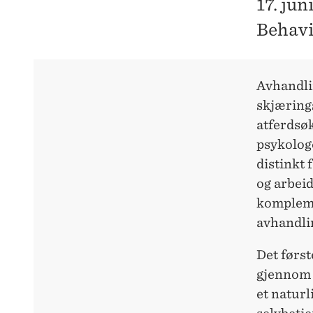
17. ju
Behavi
Avhandlin
skjæring
atferdsø
psykolog
distinkt 
og arbeid
kompleme
avhandlin
Det først
gjennom 
et natur