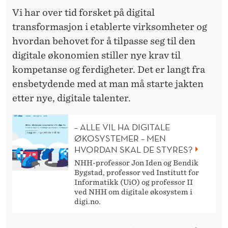
K
Vi har over tid forsket på digital
E
transformasjon i etablerte virksomheter og
N
hvordan behovet for å tilpasse seg til den
E
digitale økonomien stiller nye krav til
kompetanse og ferdigheter. Det er langt fra
T
ensbetydende med at man må starte jakten
T
etter nye, digitale talenter.
E
– ALLE VIL HA DIGITALE
R
ØKOSYSTEMER – MEN
HVORDAN SKAL DE STYRES?
V
NHH-professor Jon Iden og Bendik
A
Bygstad, professor ved Institutt for
Informatikk (UiO) og professor II
N
ved NHH om digitale økosystem i
digi.no.
N