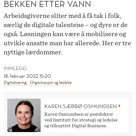
BEKKEN ETTER VANN
I
I
Arbeidsgiverne sliter med å få tak i folk,
T
særlig de digitale talentene – og dyre er de
også. Løsningen kan være å mobilisere og
-
utvikle ansatte man har allerede. Her er tre
H
nyttige lærdommer.
O
INNLEGG
D
18. februar 2022 15:20
E
Digitalisering
Organisasjon og ledelse
N
E
KAREN SÆBBØ OSMUNDSEN
?
Karen Osmundsen er postdoktor
ved Institutt for strategi og ledelse
G
og tilknyttet
Digital Business
.