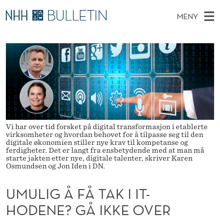
U
MENY
M
H
NO
TIL WWW.NHH.NO
S
U
O
Ø
K
Stipendiater og nye forskerprofiler
V
I
L
N
E
Disputaser
E
I
T
T
D
Ekspertutvalg
S
G
T
M
E
Om Bulletin
D
Å
E
E
T
Vi har over tid forsket på digital transformasjon i etablerte
N
F
virksomheter og hvordan behovet for å tilpasse seg til den
digitale økonomien stiller nye krav til kompetanse og
Y
Å
ferdigheter. Det er langt fra ensbetydende med at man må
starte jakten etter nye, digitale talenter, skriver Karen
Osmundsen og Jon Iden i DN.
T
A
UMULIG Å FÅ TAK I IT-
K
HODENE? GÅ IKKE OVER