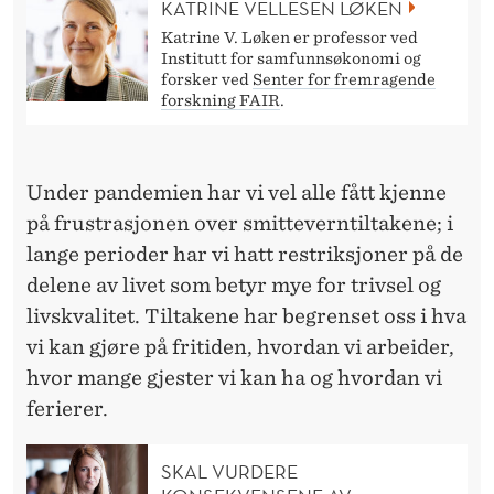
T
KATRINE VELLESEN LØKEN
Katrine V. Løken er professor ved
K
Institutt for samfunnsøkonomi og
forsker ved
Senter for fremragende
O
forskning FAIR
.
S
T
Under pandemien har vi vel alle fått kjenne
E
på frustrasjonen over smitteverntiltakene; i
T
lange perioder har vi hatt restriksjoner på de
delene av livet som betyr mye for trivsel og
O
livskvalitet. Tiltakene har begrenset oss i hva
S
vi kan gjøre på fritiden, hvordan vi arbeider,
S
hvor mange gjester vi kan ha og hvordan vi
ferierer.
M
E
SKAL VURDERE