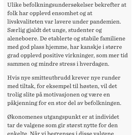
Ulike befolkningsundersøkelser bekrefter at
E
folk har opplevd ensomhet og at
F
livskvaliteten var lavere under pandemien.
Særlig gjaldt det unge, studenter og
R
aleneboere. De etablerte og stabile familiene
A
med god plass hjemme, har kanskje i større
N
grad opplevd positive virkninger, som mer tid
sammen og mindre stress i hverdagen.
E
D
Hvis nye smitteutbrudd krever nye runder
med tiltak, for eksempel til høsten, vil det
S
trolig slite på motivasjonen og være en
T
påkjenning for en stor del av befolkningen.
E
Økonomenes utgangspunkt er at individet
N
tar de valgene som gir størst nytte for den
G
enkelte. Når vi begrenses i disse valgene,