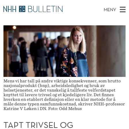
T
MENY
A
H
NO
TIL WWW.NHH.NO
S
P
O
Ø
K
Stipendiater og nye forskerprofiler
V
I
T
N
E
Disputaser
E
T
T
T
D
Ekspertutvalg
S
R
T
M
E
Om Bulletin
D
I
E
E
T
N
V
Mens vi har tall på andre viktige konsekvenser, som brutto
Y
nasjonalprodukt (bnp), arbeidsledighet og bruk av
S
helsetjenester, er det vanskelig å tallfeste velferdstapet
knyttet til lavere trivsel og et kjedeligere liv. Det finnes
E
hverken en etablert definisjon eller en klar metode for å
måle denne typen samfunnskostnad, skriver NHH-professor
L
Katrine V Løken i DN. Foto: Odd Mehus
O
TAPT TRIVSEL OG