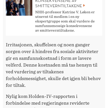
R
KONSEKVENSENE AV
SMITTEVERNTILTAKENE
E
NHH-professor Katrine V. Løken er
utnevnt til medlem i en ny
N
ekspertgruppe som skal vurdere de
N
samfunnsmessige konsekvensene
av smitteverntiltakene.
D
E
Irritasjonen, skuffelsen og noen ganger
sorgen over å hindres fra sosiale aktiviteter
R
gir en samfunnskostnad i form av lavere
E
velferd. Denne kostnaden må tas hensyn til
N
ved vurdering av tiltakenes
forholdsmessighet, skulle det igjen bli behov
E
for tiltak.
Ø
Nylig kom Holden-IV-rapporten i
K
forbindelse med regjeringens reviderte