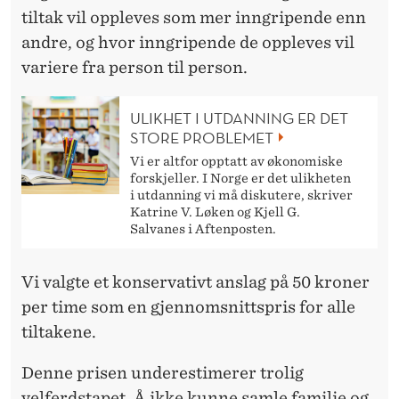
tiltak vil oppleves som mer inngripende enn
andre, og hvor inngripende de oppleves vil
variere fra person til person.
ULIKHET I UTDANNING ER DET
STORE PROBLEMET
Vi er altfor opptatt av økonomiske
forskjeller. I Norge er det ulikheten
i utdanning vi må diskutere, skriver
Katrine V. Løken og Kjell G.
Salvanes i Aftenposten.
Vi valgte et konservativt anslag på 50 kroner
per time som en gjennomsnittspris for alle
tiltakene.
Denne prisen underestimerer trolig
velferdstapet. Å ikke kunne samle familie og