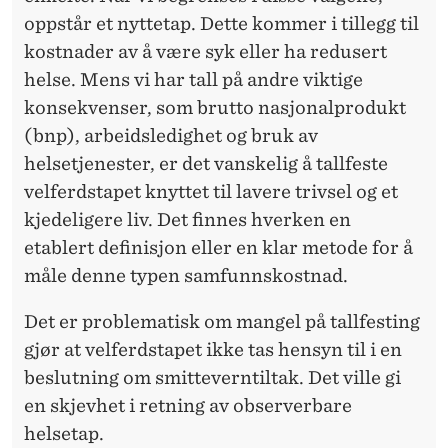
N
oppstår et nyttetap. Dette kommer i tillegg til
kostnader av å være syk eller ha redusert
I
helse. Mens vi har tall på andre viktige
N
konsekvenser, som brutto nasjonalprodukt
G
(bnp), arbeidsledighet og bruk av
helsetjenester, er det vanskelig å tallfeste
E
velferdstapet knyttet til lavere trivsel og et
N
kjedeligere liv. Det finnes hverken en
etablert definisjon eller en klar metode for å
måle denne typen samfunnskostnad.
Det er problematisk om mangel på tallfesting
gjør at velferdstapet ikke tas hensyn til i en
beslutning om smitteverntiltak. Det ville gi
en skjevhet i retning av observerbare
helsetap.