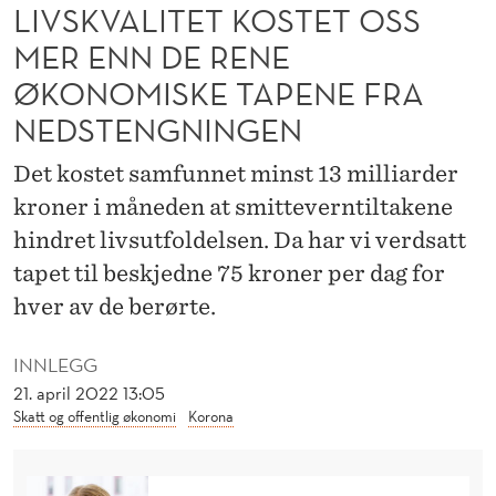
G
LIVSKVALITET KOSTET OSS
L
MER ENN DE RENE
ØKONOMISKE TAPENE FRA
I
NEDSTENGNINGEN
V
S
Det kostet samfunnet minst 13 milliarder
kroner i måneden at smitteverntiltakene
K
hindret livsutfoldelsen. Da har vi verdsatt
V
tapet til beskjedne 75 kroner per dag for
A
hver av de berørte.
L
INNLEGG
I
21. april 2022 13:05
T
Skatt og offentlig økonomi
Korona
E