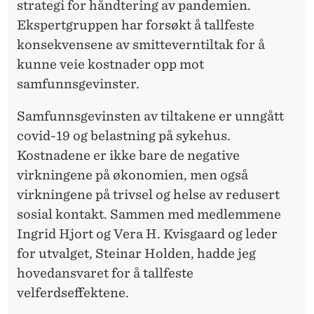
O
strategi for håndtering av pandemien.
N
Ekspertgruppen har forsøkt å tallfeste
konsekvensene av smitteverntiltak for å
O
kunne veie kostnader opp mot
M
samfunnsgevinster.
I
Samfunnsgevinsten av tiltakene er unngått
S
covid-19 og belastning på sykehus.
K
Kostnadene er ikke bare de negative
virkningene på økonomien, men også
E
virkningene på trivsel og helse av redusert
T
sosial kontakt. Sammen med medlemmene
A
Ingrid Hjort og Vera H. Kvisgaard og leder
for utvalget, Steinar Holden, hadde jeg
P
hovedansvaret for å tallfeste
E
velferdseffektene.
N