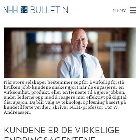
K
MENY
U
H
NO
TIL WWW.NHH.NO
S
N
O
Ø
K
Stipendiater og nye forskerprofiler
V
I
D
N
E
Disputaser
E
E
T
T
D
Ekspertutvalg
S
N
T
M
E
Om Bulletin
D
E
E
E
T
N
Når store selskaper bestemmer seg for å virkelig forstå
E
hvilken jobb kundene ønsker gjort når de engasjerer en
Y
virksomhet, produkt, eller en tjeneste til å gjøre jobben,
R
ender lederne opp med å reagere mer effektivt på digital
disrupsjon. Da blir valg av teknologi og løsning basert på
D
kundetilførte verdier, skriver NHH-professor Tor W.
Andreassen.
E
KUNDENE ER DE VIRKELIGE
V