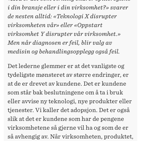
I
i din bransje eller i din virksomhet?» svarer
N
de nesten alltid: «Teknologi X disrupter
G
virksomheten vår» eller «Oppstart
virksomhet Y disrupter vår virksomhet.»
S
Men når diagnosen er feil, blir valg av
A
medisin og behandlingsopplegg også feil.
G
Det lederne glemmer er at det vanligste og
E
tydeligste mønsteret av større endringer, er
N
at de er drevet av kundene. Det er kundene
som står bak beslutningene om å ta i bruk
T
eller avvise ny teknologi, nye produkter eller
E
tjenester. Vi kaller det adopsjon. Det er også
N
slik at det er kundene som har de pengene
virksomhetene så gjerne vil ha og som de er
E
så avhengig av. Når virksomheten, produktet,