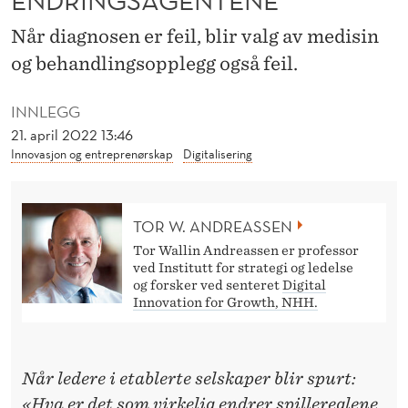
ENDRINGSAGENTENE
I
Når diagnosen er feil, blir valg av medisin
R
og behandlingsopplegg også feil.
K
E
INNLEGG
21. april 2022 13:46
L
Innovasjon og entreprenørskap
Digitalisering
I
G
TOR W. ANDREASSEN
E
Tor Wallin Andreassen er professor
ved Institutt for strategi og ledelse
E
og forsker ved senteret
Digital
Innovation for Growth, NHH.
N
D
R
Når ledere i etablerte selskaper blir spurt:
«Hva er det som virkelig endrer spillereglene