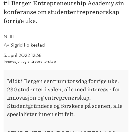
I
til Bergen Entrepreneurship Academy sin
konferanse om studententreprenørskap
D
forrige uke.
E
E
NHH
Av
Sigrid Folkestad
R
3. april 2022 12:38
O
Innovasjon og entreprenørskap
G
R
Midt i Bergen sentrum torsdag forrige uke:
I
230 studenter i salen, alle med interesse for
innovasjon og entreprenørskap.
S
Studentgründere og forskere på scenen, alle
I
spesialister innen sitt felt.
K