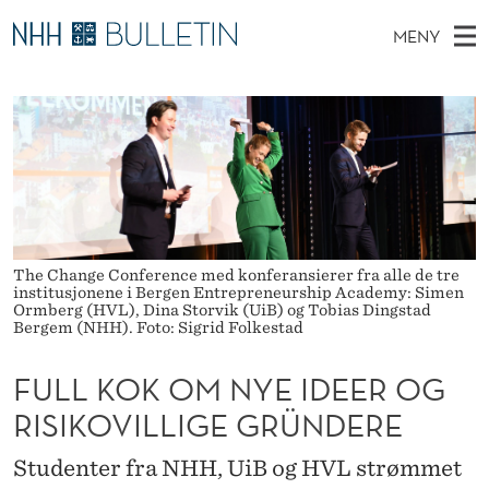
F
MENY
U
H
NO
TIL WWW.NHH.NO
S
L
O
Ø
K
Stipendiater og nye forskerprofiler
V
I
L
N
E
Disputaser
E
K
T
T
D
Ekspertutvalg
S
O
T
M
E
Om Bulletin
D
K
E
E
The Change Conference med konferansierer fra alle de tre
T
N
O
institusjonene i Bergen Entrepreneurship Academy: Simen
Ormberg (HVL), Dina Storvik (UiB) og Tobias Dingstad
Y
Bergem (NHH). Foto: Sigrid Folkestad
M
N
FULL KOK OM NYE IDEER OG
Y
RISIKOVILLIGE GRÜNDERE
E
Studenter fra NHH, UiB og HVL strømmet