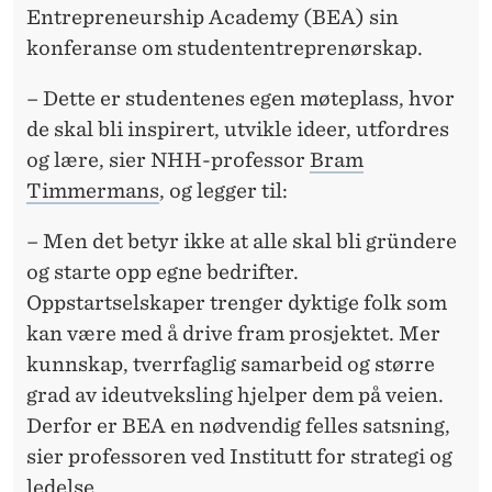
D
Entrepreneurship Academy (BEA) sin
E
konferanse om studententreprenørskap.
R
– Dette er studentenes egen møteplass, hvor
E
de skal bli inspirert, utvikle ideer, utfordres
og lære, sier NHH-professor
Bram
Timmermans
, og legger til:
– Men det betyr ikke at alle skal bli gründere
og starte opp egne bedrifter.
Oppstartselskaper trenger dyktige folk som
kan være med å drive fram prosjektet. Mer
kunnskap, tverrfaglig samarbeid og større
grad av ideutveksling hjelper dem på veien.
Derfor er BEA en nødvendig felles satsning,
sier professoren ved Institutt for strategi og
ledelse.