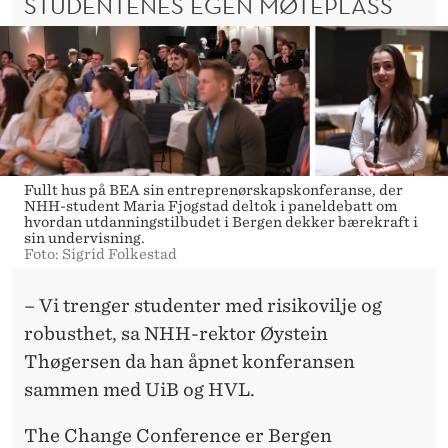
STUDENTENES EGEN MØTEPLASS
O
V
I
L
L
I
Fullt hus på BEA sin entreprenørskapskonferanse, der
NHH-student Maria Fjogstad deltok i paneldebatt om
G
hvordan utdanningstilbudet i Bergen dekker bærekraft i
sin undervisning.
Foto: Sigrid Folkestad
E
G
– Vi trenger studenter med risikovilje og
robusthet, sa NHH-rektor Øystein
R
Thøgersen da han åpnet konferansen
Ü
sammen med UiB og HVL.
N
The Change Conference er Bergen