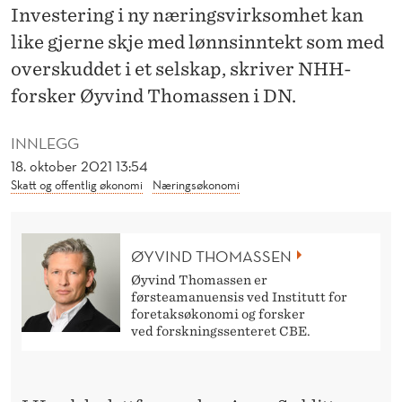
E
Investering i ny næringsvirksomhet kan
L
like gjerne skje med lønnsinntekt som med
overskuddet i et selskap, skriver NHH-
T
forsker Øyvind Thomassen i DN.
M
E
INNLEGG
18. oktober 2021 13:54
D
Skatt og offentlig økonomi
Næringsøkonomi
K
A
ØYVIND THOMASSEN
P
Øyvind Thomassen er
førsteamanuensis ved Institutt for
I
foretaksøkonomi og forsker
ved forskningssenteret CBE.
T
A