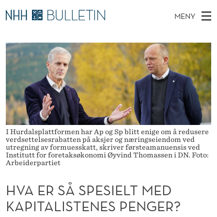
H
MENY
V
H
NO
TIL WWW.NHH.NO
S
A
O
Ø
K
Stipendiater og nye forskerprofiler
V
I
E
N
E
Disputaser
E
R
T
T
D
Ekspertutvalg
S
S
T
M
E
Om Bulletin
D
Å
E
E
T
N
S
I Hurdalsplattformen har Ap og Sp blitt enige om å redusere
verdsettelsesrabatten på aksjer og næringseiendom ved
Y
P
utregning av formuesskatt, skriver førsteamanuensis ved
Institutt for foretaksøkonomi Øyvind Thomassen i DN. Foto:
Arbeiderpartiet
E
S
HVA ER SÅ SPESIELT MED
I
KAPITALISTENES PENGER?