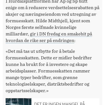
L
I Hurdalsplattformen har Ap og Sp blitt
enige om å redusere verdsettelsesrabatten på
I
aksjer og næringseiendom ved utregning av
S
formuesskatt. Hilde Midthjell, kjent som
T
Norges første selfmade kvinnelige
milliardær,
gir i DN fredag en smakebit på
E
hvordan de rike ser på endringen
:
N
«Det må tas ut utbytte for å betale
E
formuesskatten. Dette er midler bedrifter
S
kunne ha brukt for å investere og skape
P
arbeidsplasser. Formuesskatten rammer
mange typer bedrifter, som grønne
E
teknologiselskaper, distriktsbedrifter og
N
oppstartsselskaper.»
G
DET ER INGEN MANGEL PÅ