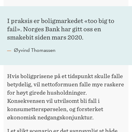
I praksis er boligmarkedet «too big to
fail». Norges Bank har gitt oss en
smakebit siden mars 2020.
Øyvind Thomassen
Hvis boligprisene på et tidspunkt skulle falle
betydelig, vil nettoformuen falle mye raskere
for høyt girede husholdninger.
Konsekvensen vil utvilsomt bli fall i
konsumetterspørselen, og forsterket
økonomisk nedgangskonjunktur.
I et slikt scenario er det sannsynlig at både