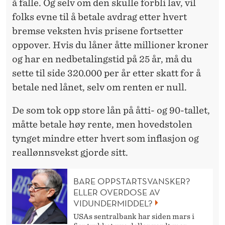
å falle. Og selv om den skulle forbli lav, vil
folks evne til å betale avdrag etter hvert
bremse veksten hvis prisene fortsetter
oppover. Hvis du låner åtte millioner kroner
og har en nedbetalingstid på 25 år, må du
sette til side 320.000 per år etter skatt for å
betale ned lånet, selv om renten er null.
De som tok opp store lån på åtti- og 90-tallet,
måtte betale høy rente, men hovedstolen
tynget mindre etter hvert som inflasjon og
reallønnsvekst gjorde sitt.
BARE OPPSTARTSVANSKER?
ELLER OVERDOSE AV
VIDUNDERMIDDEL?
USAs sentralbank har siden mars i