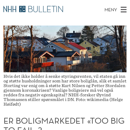
E
MENY
R
H
NO
TIL WWW.NHH.NO
S
B
O
Ø
K
Stipendiater og nye forskerprofiler
V
I
O
N
E
Disputaser
E
L
T
T
D
Ekspertutvalg
S
I
T
M
E
Om Bulletin
D
G
E
E
T
N
Hvis det ikke holder å senke styringsrenten, vil staten gå inn
M
og støtte husholdninger som har store boliglån, slik et samlet
Y
Storting var enig om å støtte Kurt Nilsen og Petter Stordalen
A
gjennom koronakrisen? Vanlige boligeiere må vel også
reddes fra negativ egenkapital? NHH-forsker Øyvind
R
Thomassen stiller spørsmålet i DN. Foto: wikimedia (Helge
Høifødt)
K
ER BOLIGMARKEDET «TOO BIG
E
TO FAIL»?