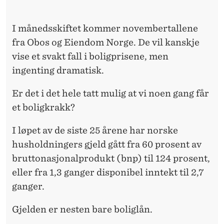
F
A
I månedsskiftet kommer novembertallene
I
fra Obos og Eiendom Norge. De vil kanskje
vise et svakt fall i boligprisene, men
L
ingenting dramatisk.
»
Er det i det hele tatt mulig at vi noen gang får
?
et boligkrakk?
I løpet av de siste 25 årene har norske
husholdningers gjeld gått fra 60 prosent av
bruttonasjonalprodukt (bnp) til 124 prosent,
eller fra 1,3 ganger disponibel inntekt til 2,7
ganger.
Gjelden er nesten bare boliglån.