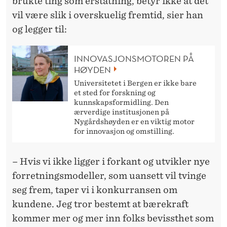
brukte ting som erstatning, betyr ikke at det
vil være slik i overskuelig fremtid, sier han
og legger til:
INNOVASJONSMOTOREN PÅ
HØYDEN
Universitetet i Bergen er ikke bare
et sted for forskning og
kunnskapsformidling. Den
ærverdige institusjonen på
Nygårdshøyden er en viktig motor
for innovasjon og omstilling.
– Hvis vi ikke ligger i forkant og utvikler nye
forretningsmodeller, som uansett vil tvinge
seg frem, taper vi i konkurransen om
kundene. Jeg tror bestemt at bærekraft
kommer mer og mer inn folks bevissthet som