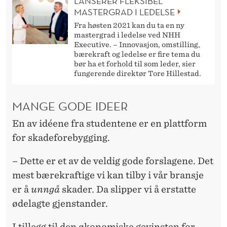
LANSERER FLEKSIBEL
MASTERGRAD I LEDELSE
Fra høsten 2021 kan du ta en ny
mastergrad i ledelse ved NHH
Executive. – Innovasjon, omstilling,
bærekraft og ledelse er fire tema du
bør ha et forhold til som leder, sier
fungerende direktør Tore Hillestad.
MANGE GODE IDEER
En av idéene fra studentene er en plattform
for skadeforebygging.
– Dette er et av de veldig gode forslagene. Det
mest bærekraftige vi kan tilby i vår bransje
er å
unngå
skader. Da slipper vi å erstatte
ødelagte gjenstander.
I tillegg til den økonomiske gevinsten for