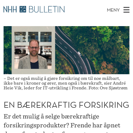
E
MENY
N
H
NO
TIL WWW.NHH.NO
S
B
O
Ø
K
Stipendiater og nye forskerprofiler
V
I
Æ
N
E
Disputaser
E
R
T
T
D
Ekspertutvalg
S
E
T
M
E
Om Bulletin
D
K
E
E
T
N
– Det er også mulig å gjøre forsikring om til noe målbart,
R
ikke bare i kroner og ører, men også i bærekraft, sier André
Y
Heie Vik, leder for IT-utvikling i Frende. Foto: Ove Sjøstrøm
A
F
EN BÆREKRAFTIG FORSIKRING
T
Er det mulig å selge bærekraftige
I
forsikringsprodukter? Frende har åpnet