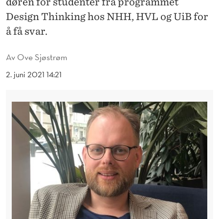
døren for studenter fra programmet
G
Design Thinking hos NHH, HVL og UiB for
F
å få svar.
O
Av
Ove Sjøstrøm
R
2. juni 2021 14:21
S
I
K
R
I
N
G