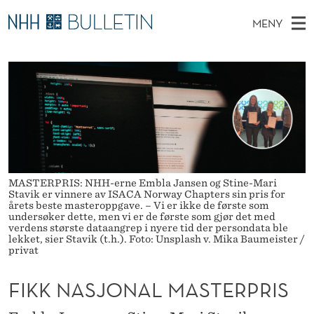
F
MENY
I
H
NO
EN
TIL WWW.NHH.NO
S
K
O
Ø
K
Stipendiater og nye forskerprofiler
V
I
K
N
E
Disputaser
E
N
T
T
D
Ekspertutvalg
S
A
T
M
E
Om Bulletin
D
S
E
E
T
MASTERPRIS: NHH-erne Embla Jansen og Stine-Mari
N
J
Stavik er vinnere av ISACA Norway Chapters sin pris for
Y
årets beste masteroppgave. – Vi er ikke de første som
O
undersøker dette, men vi er de første som gjør det med
verdens største dataangrep i nyere tid der persondata ble
N
lekket, sier Stavik (t.h.). Foto: Unsplash v. Mika Baumeister /
privat
A
FIKK NASJONAL MASTERPRIS
L