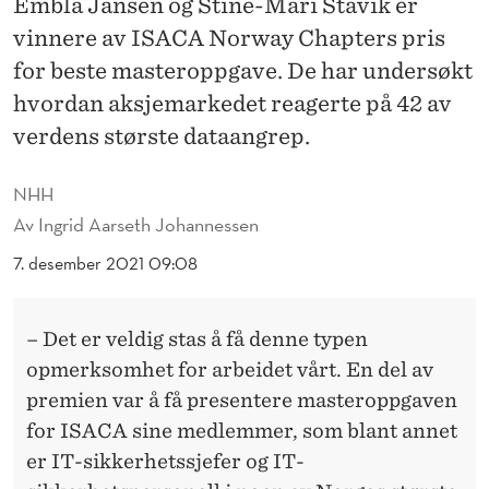
Embla Jansen og Stine-Mari Stavik er
M
vinnere av ISACA Norway Chapters pris
A
for beste masteroppgave. De har undersøkt
S
hvordan aksjemarkedet reagerte på 42 av
T
verdens største dataangrep.
E
NHH
R
Av
Ingrid Aarseth Johannessen
P
7. desember 2021 09:08
R
I
– Det er veldig stas å få denne typen
S
opmerksomhet for arbeidet vårt. En del av
premien var å få presentere masteroppgaven
for ISACA sine medlemmer, som blant annet
er IT-sikkerhetssjefer og IT-