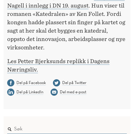
O
Nagell i innlegg i DN 19. august
. Hun viser til
N
romanen «Katedralen» av Ken Follet. Fordi
kongen hadde plassert sin finger på kartet og
G
sagt at her skal det bygges en katedral,
E
oppsto det innovasjon, arbeidsplasser og nye
R
virksomheter.
O
Les Petter Bjerksunds replikk i Dagens
G
Næringsliv.
L
Del på Facebook
Del på Twitter
O
Del på LinkedIn
Del med e-post
B
B
Y