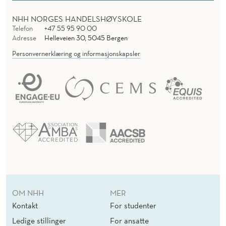
T
NHH NORGES HANDELSHØYSKOLE
R
Telefon
+47 55 95 90 00
O
Adresse
Helleveien 30, 5045 Bergen
Personvernerklæring og informasjonskapsler
L
L
OM NHH
MER
Kontakt
For studenter
Ledige stillinger
For ansatte