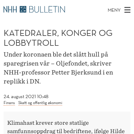
K
MENY
A
H
NO
TIL WWW.NHH.NO
S
T
O
Ø
KATEDRALER, KONGER OG
K
Stipendiater og nye forskerprofiler
V
I
E
N
LOBBYTROLL
E
Disputaser
E
D
T
T
D
Under koronaen ble det slått hull på
Ekspertutvalg
S
R
T
M
sparegrisen vår – Oljefondet, skriver
E
Om Bulletin
D
A
E
NHH-professor Petter Bjerksund i en
E
T
N
L
replikk i DN.
Y
E
24. august 2021 10:48
R
Finans
Skatt og offentlig økonomi
,
Klimahast krever store statlige
K
samfunnsoppdrag til bedriftene,
ifølge Hilde