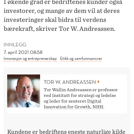
I økende grad er bedriftenes kunder også
Å
investorer, og mange av dem vil at deres
A
investeringer skal bidra til verdens
N
bærekraft, skriver Tor W. Andreassen.
S
INNLEGG
V
7. april 2021 08:58
A
Innovasjon og entreprenørskap
Etikk og samfunnsansvar
R
L
TOR W. ANDREASSEN
I
Tor Wallin Andreassen er professor
ved Institutt for strategi og ledelse
G
og leder for senteret
Digital
Innovation for Growth, NHH.
E
I
Kundene er bedriftens eneste naturlige kilde