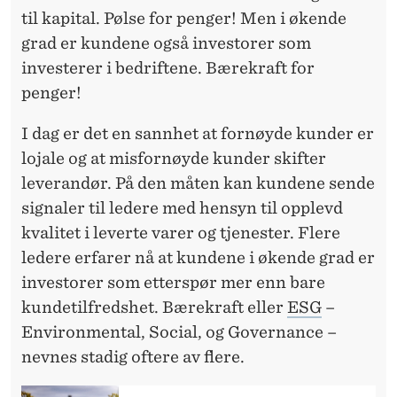
N
til kapital. Pølse for penger! Men i økende
V
grad er kundene også investorer som
E
investerer i bedriftene. Bærekraft for
penger!
S
T
I dag er det en sannhet at fornøyde kunder er
lojale og at misfornøyde kunder skifter
O
leverandør. På den måten kan kundene sende
R
signaler til ledere med hensyn til opplevd
E
kvalitet i leverte varer og tjenester. Flere
ledere erfarer nå at kundene i økende grad er
R
investorer som etterspør mer enn bare
kundetilfredshet. Bærekraft eller
ESG
–
Environmental, Social, og Governance –
nevnes stadig oftere av flere.