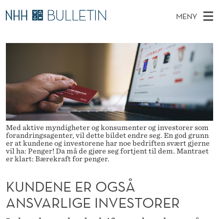
K
MENY
U
H
NO
TIL WWW.NHH.NO
S
N
O
Ø
K
Stipendiater og nye forskerprofiler
V
I
D
N
E
Disputaser
E
E
T
T
D
Ekspertutvalg
S
N
T
M
E
Om Bulletin
D
E
E
E
T
Med aktive myndigheter og konsumenter og investorer som
N
E
forandringsagenter, vil dette bildet endre seg. En god grunn
Y
er at kundene og investorene har noe bedriften svært gjerne
R
vil ha: Penger! Da må de gjøre seg fortjent til dem. Mantraet
er klart: Bærekraft for penger.
O
KUNDENE ER OGSÅ
G
ANSVARLIGE INVESTORER
S