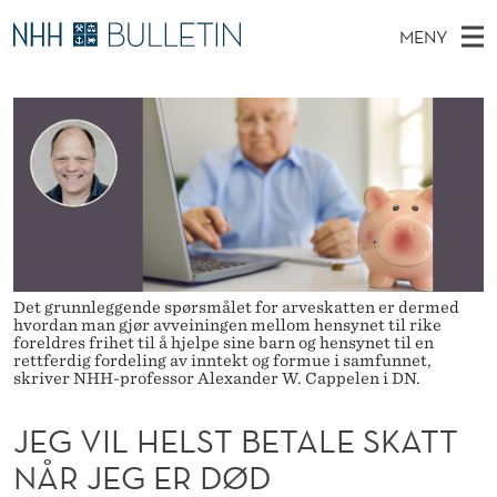
J
MENY
E
H
NO
TIL WWW.NHH.NO
S
G
O
Ø
K
Stipendiater og nye forskerprofiler
V
I
V
N
E
Disputaser
E
I
T
T
D
Ekspertutvalg
S
L
T
M
E
Om Bulletin
D
H
E
E
T
N
E
Det grunnleggende spørsmålet for arveskatten er dermed
Y
hvordan man gjør avveiningen mellom hensynet til rike
L
foreldres frihet til å hjelpe sine barn og hensynet til en
rettferdig fordeling av inntekt og formue i samfunnet,
S
skriver NHH-professor Alexander W. Cappelen i DN.
T
JEG VIL HELST BETALE SKATT
B
NÅR JEG ER DØD