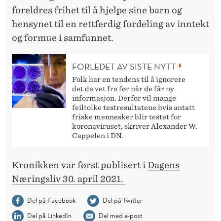
foreldres frihet til å hjelpe sine barn og
hensynet til en rettferdig fordeling av inntekt
og formue i samfunnet.
FORLEDET AV SISTE NYTT
Folk har en tendens til å ignorere
det de vet fra før når de får ny
informasjon. Derfor vil mange
feiltolke testresultatene hvis antatt
friske mennesker blir testet for
koronaviruset, skriver Alexander W.
Cappelen i DN.
Kronikken var først publisert i
Dagens
Næringsliv 30. april 2021.
Del på Facebook
Del på Twitter
Del på LinkedIn
Del med e-post