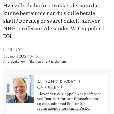
E
Hva ville du ha foretrukket dersom du
T
kunne bestemme når du skulle betale
A
skatt? For meg er svaret enkelt, skriver
NHH-professor Alexander W. Cappelen i
L
DN.
E
S
INNLEGG
30. april 2021 07:16
K
Atferdsøkonomi
Skatt og offentlig økonomi
A
T
ALEXANDER WRIGHT
T
CAPPELEN
Alexander W. Cappelen er professor
N
ved Institutt for samfunnsøkonomi
og nestleder ved
Senter for
Å
fremragende forskning FAIR.