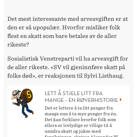
R
J
Det mest interessante med arveavgiften er at
E
den er så upopulær. Hvorfor misliker folk
G
flest en skatt som bare betales av de aller
rikeste?
E
R
Sosialistisk Venstreparti vil ha arveavgift for
de aller rikeste. «SV vil gjeninnføre skatt på
D
folks død», er reaksjonen til Sylvi Listhaug.
Ø
D
LETT Å STJELE LITT FRA
MANGE – EN RØVERHISTORIE
Det er lettere å ta litt penger fra
mange enn å ta mye penger fra én.
Det kan forklare hvorfor folk som
ellers er lovlydige er villige til å
unndra skatt og jukse med
forsikringen, skriver Alexander W.