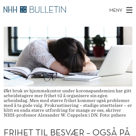
F
MENY
R
H
NO
TIL WWW.NHH.NO
S
I
O
Ø
K
Stipendiater og nye forskerprofiler
V
I
H
N
E
Disputaser
E
E
T
T
D
Ekspertutvalg
S
T
T
M
E
Om Bulletin
D
T
E
E
T
N
I
Y
Økt bruk av hjemmekontor under koronapandemien har gitt
L
arbeidstagere mer frihet til å organisere sin egen
arbeidsdag. Men med større frihet kommer også problemer
B
med å ta gode valg. Prokrastinering – stadige utsettelser – er
blitt en enda større utfordring for mange av oss, skriver
E
NHH-professor Alexander W. Cappelen i DN. Foto: pxhere
S
FRIHET TIL BESVÆR – OGSÅ PÅ