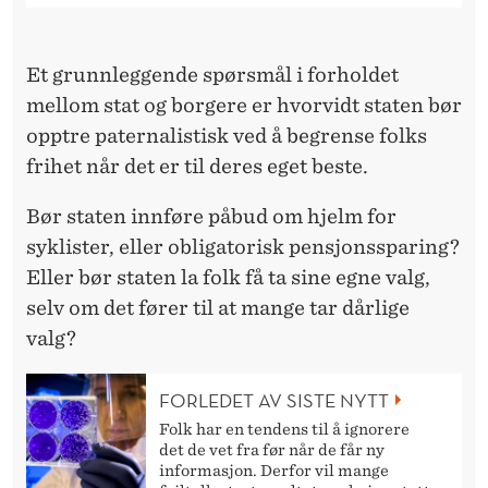
E
M
Et grunnleggende spørsmål i forholdet
M
mellom stat og borgere er hvorvidt staten bør
E
opptre paternalistisk ved å begrense folks
K
frihet når det er til deres eget beste.
O
Bør staten innføre påbud om hjelm for
N
syklister, eller obligatorisk pensjonssparing?
Eller bør staten la folk få ta sine egne valg,
T
selv om det fører til at mange tar dårlige
O
valg?
R
FORLEDET AV SISTE NYTT
E
Folk har en tendens til å ignorere
T
det de vet fra før når de får ny
informasjon. Derfor vil mange