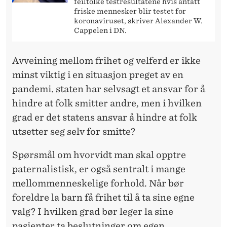
feiltolke testresultatene hvis antatt
friske mennesker blir testet for
koronaviruset, skriver Alexander W.
Cappelen i DN.
Avveining mellom frihet og velferd er ikke
minst viktig i en situasjon preget av en
pandemi. staten har selvsagt et ansvar for å
hindre at folk smitter andre, men i hvilken
grad er det statens ansvar å hindre at folk
utsetter seg selv for smitte?
Spørsmål om hvorvidt man skal opptre
paternalistisk, er også sentralt i mange
mellommenneskelige forhold. Når bør
foreldre la barn få frihet til å ta sine egne
valg? I hvilken grad bør leger la sine
pasienter ta beslutninger om egen