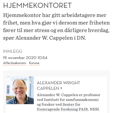
V
HJEMMEKONTORET
Æ
Hjemmekontor har gitt arbeidstagere mer
R
frihet, men hva gjør vi dersom mer friheten
–
fører til mer stress og en dårligere hverdag,
spør Alexander W. Cappelen i DN.
O
G
INNLEGG
S
19. november 2020 10:54
Atferdsøkonomi
Korona
Å
P
ALEXANDER WRIGHT
Å
CAPPELEN
H
Alexander W. Cappelen er professor
ved Institutt for samfunnsøkonomi
J
og forsker ved
Senter for
fremragende forskning FAIR
, NHH.