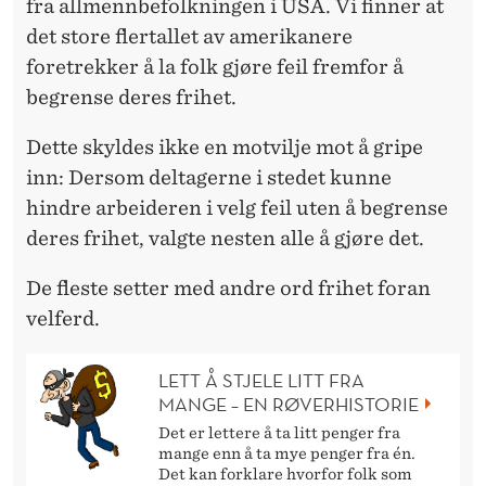
fra allmennbefolkningen i USA. Vi finner at
det store flertallet av amerikanere
foretrekker å la folk gjøre feil fremfor å
begrense deres frihet.
Dette skyldes ikke en motvilje mot å gripe
inn: Dersom deltagerne i stedet kunne
hindre arbeideren i velg feil uten å begrense
deres frihet, valgte nesten alle å gjøre det.
De fleste setter med andre ord frihet foran
velferd.
LETT Å STJELE LITT FRA
MANGE – EN RØVERHISTORIE
Det er lettere å ta litt penger fra
mange enn å ta mye penger fra én.
Det kan forklare hvorfor folk som