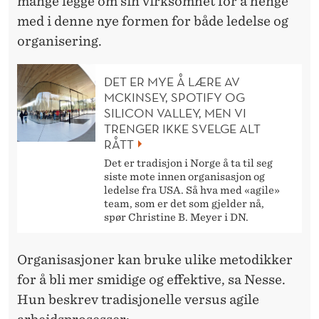
A
mange legge om sin virksomhet for å henge
med i denne nye formen for både ledelse og
F
organisering.
T
E
DET ER MYE Å LÆRE AV
MCKINSEY, SPOTIFY OG
N
SILICON VALLEY, MEN VI
TRENGER IKKE SVELGE ALT
RÅTT
Det er tradisjon i Norge å ta til seg
siste mote innen organisasjon og
ledelse fra USA. Så hva med «agile»
team, som er det som gjelder nå,
spør Christine B. Meyer i DN.
Organisasjoner kan bruke ulike metodikker
for å bli mer smidige og effektive, sa Nesse.
Hun beskrev tradisjonelle versus agile