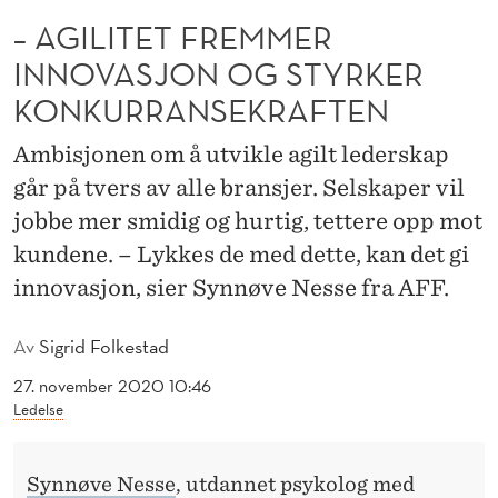
M
– AGILITET FREMMER
M
INNOVASJON OG STYRKER
E
KONKURRANSEKRAFTEN
R
Ambisjonen om å utvikle agilt lederskap
I
går på tvers av alle bransjer. Selskaper vil
N
jobbe mer smidig og hurtig, tettere opp mot
kundene. – Lykkes de med dette, kan det gi
N
innovasjon, sier Synnøve Nesse fra AFF.
O
V
Av
Sigrid Folkestad
A
27. november 2020 10:46
Ledelse
S
J
Synnøve Nesse
, utdannet psykolog med