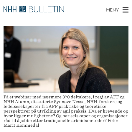
–
MENY
A
H
NO
TIL WWW.NHH.NO
S
G
O
Ø
K
Stipendiater og nye forskerprofiler
V
I
I
N
E
Disputaser
E
L
T
T
D
Ekspertutvalg
S
I
T
M
E
Om Bulletin
D
T
E
E
T
N
E
Y
T
På et webinar med nærmere 370 deltakere, i regi av AFF og
F
NHH Alumn, diskuterte Synnøve Nesse, NHH-forskere og
ledelseseksperter fra AFF praktiske og teoretiske
perspektiver på utvikling av agil praksis. Hva er krevende og
R
hvor ligger mulighetene? Og har selskaper og organisasjoner
råd til å jobbe etter tradisjonelle arbeidsmetoder? Foto:
E
Marit Hommedal