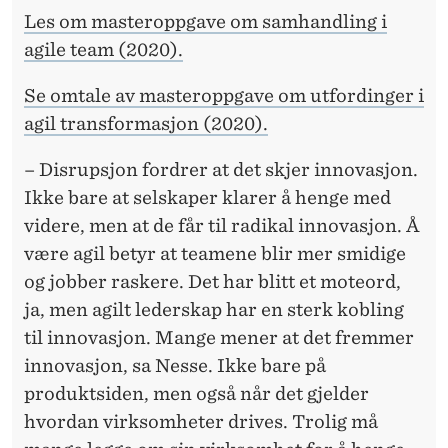
O
Les om masteroppgave om samhandling i
N
agile team (2020).
K
Se omtale av masteroppgave om utfordinger i
U
agil transformasjon (2020).
R
– Disrupsjon fordrer at det skjer innovasjon.
R
Ikke bare at selskaper klarer å henge med
A
videre, men at de får til radikal innovasjon. Å
være agil betyr at teamene blir mer smidige
N
og jobber raskere. Det har blitt et moteord,
S
ja, men agilt lederskap har en sterk kobling
E
til innovasjon. Mange mener at det fremmer
innovasjon, sa Nesse. Ikke bare på
K
produktsiden, men også når det gjelder
R
hvordan virksomheter drives. Trolig må