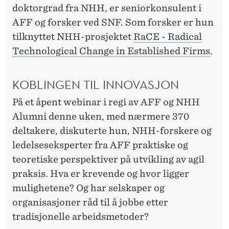
O
doktorgrad fra NHH, er seniorkonsulent i
N
AFF og forsker ved SNF. Som forsker er hun
tilknyttet NHH-prosjektet
RaCE - Radical
O
Technological Change in Established Firms
.
G
S
KOBLINGEN TIL INNOVASJON
T
På et åpent webinar i regi av AFF og NHH
Y
Alumni denne uken, med nærmere 370
deltakere, diskuterte hun, NHH-forskere og
R
ledelseseksperter fra AFF praktiske og
K
teoretiske perspektiver på utvikling av agil
E
praksis. Hva er krevende og hvor ligger
mulighetene? Og har selskaper og
R
organisasjoner råd til å jobbe etter
K
tradisjonelle arbeidsmetoder?