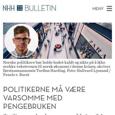
P
MENY
O
H
NO
TIL WWW.NHH.NO
S
L
O
Ø
K
Stipendiater og nye forskerprofiler
V
I
I
N
E
Disputaser
E
T
T
T
D
Ekspertutvalg
S
I
T
M
E
Om Bulletin
D
K
E
E
Norske politikere bør holde hodet kaldt og sikte på å ikke
T
svekke vekstevnen til norsk økonomi i denne krisen, skriver
N
E
førsteamanuensis Torfinn Harding. Foto: Hallvard Lyssand /
Pexels v. Burst
Y
R
POLITIKERNE MÅ VÆRE
N
VARSOMME MED
E
PENGEBRUKEN
M