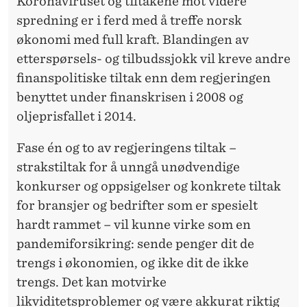
E
Koronaviruset og tiltakene mot videre
spredning er i ferd med å treffe norsk
M
økonomi med full kraft. Blandingen av
E
etterspørsels- og tilbudssjokk vil kreve andre
D
finanspolitiske tiltak enn dem regjeringen
benyttet under finanskrisen i 2008 og
P
oljeprisfallet i 2014.
E
Fase én og to av regjeringens tiltak –
N
strakstiltak for å unngå unødvendige
G
konkurser og oppsigelser og konkrete tiltak
E
for bransjer og bedrifter som er spesielt
hardt rammet – vil kunne virke som en
B
pandemiforsikring: sende penger dit de
R
trengs i økonomien, og ikke dit de ikke
U
trengs. Det kan motvirke
likviditetsproblemer og være akkurat riktig