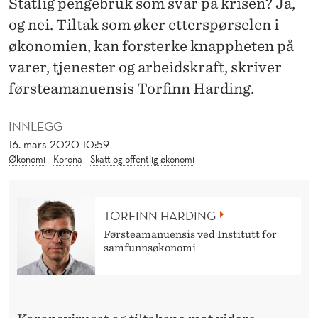
Statlig pengebruk som svar på krisen? Ja,
Å
og nei. Tiltak som øker etterspørselen i
V
økonomien, kan forsterke knappheten på
Æ
varer, tjenester og arbeidskraft, skriver
R
førsteamanuensis Torfinn Harding.
E
INNLEGG
V
16. mars 2020 10:59
Økonomi
Korona
Skatt og offentlig økonomi
A
R
S
TORFINN HARDING
Førsteamanuensis ved Institutt for
O
samfunnsøkonomi
M
M