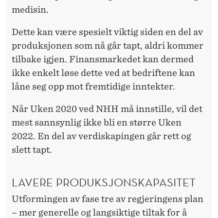
K
medisin.
E
Dette kan være spesielt viktig siden en del av
N
produksjonen som nå går tapt, aldri kommer
tilbake igjen. Finansmarkedet kan dermed
ikke enkelt løse dette ved at bedriftene kan
låne seg opp mot fremtidige inntekter.
Når Uken 2020 ved NHH må innstille, vil det
mest sannsynlig ikke bli en større Uken
2022. En del av verdiskapingen går rett og
slett tapt.
LAVERE PRODUKSJONSKAPASITET
Utformingen av fase tre av regjeringens plan
– mer generelle og langsiktige tiltak for å